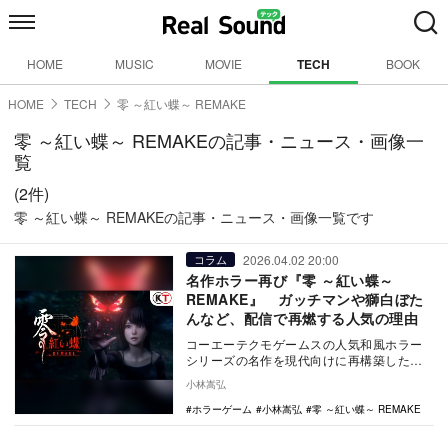
HOME
MUSIC
MOVIE
TECH
BOOK
HOME
TECH
零 ～紅い蝶～ REMAKE
零 ～紅い蝶～ REMAKEの記事・ニュース・画像一
覧
(2件)
零 ～紅い蝶～ REMAKEの記事・ニュース・画像一覧です
2026.04.02 20:00
コラム
名作ホラー再び『零 ～紅い蝶～
REMAKE』 ガッチマンや獅白ぼた
んなど、配信で再燃する人気の理由
コーエーテクモゲームスの人気和風ホラー
シリーズの名作を現代向けに再構築した
『零 ～紅い蝶～ REMAKE』が、配信界隈で
小林嵩弘
話題に。…
ホラーゲーム
小林嵩弘
零 ～紅い蝶～ REMAKE