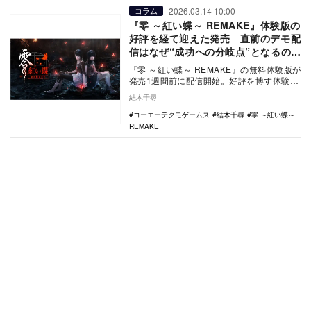
2026.03.14 10:00
コラム
『零 ～紅い蝶～ REMAKE』体験版の
好評を経て迎えた発売 直前のデモ配
信はなぜ“成功への分岐点”となるの
か？
『零 ～紅い蝶～ REMAKE』の無料体験版が
発売1週間前に配信開始。好評を博す体験版
の手応えと、デモ配信が明暗を分けてきた
結木千尋
ゲー…
コーエーテクモゲームス
結木千尋
零 ～紅い蝶～
REMAKE