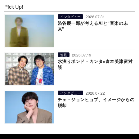
Pick Up!
2026.07.31
インタビュー
渋谷慶一郎が考えるAIと“音楽の未
来”
2026.07.19
連載
水溜りボンド・カンタ×倉本美津留対
談
2026.07.22
インタビュー
チェ・ジョンヒョプ、イメージからの
脱却