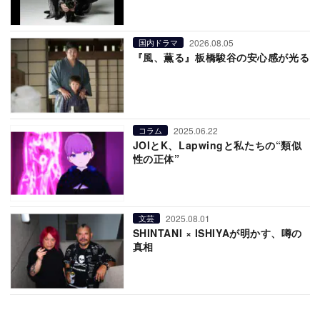
2026.08.05
国内ドラマ
『風、薫る』板橋駿谷の安心感が光る
2025.06.22
コラム
JOIとK、Lapwingと私たちの“類似
性の正体”
2025.08.01
文芸
SHINTANI × ISHIYAが明かす、噂の
真相