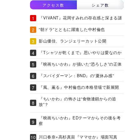
アクセス数
シェア数
『VIVANT』花岡すみれの存在感と深まる謎
“朝ドラ”とともに躍進した中村倫也
影山優佳、ランジェリーカット公開
『Tシャツが乾くまで』思いやりは愛なのか
『映画ちいかわ』が描いた“恐ろしさ”の正体
『スパイダーマン：BND』の“夏休み感”
『風、薫る』中村倫也の本格登場で新展開
『ちいかわ』の怖さは“食物連鎖からの追
放”？
『映画ちいかわ』EDテーマからその後を考
察
川口春奈×高杉真宙『ママせか』場面写真