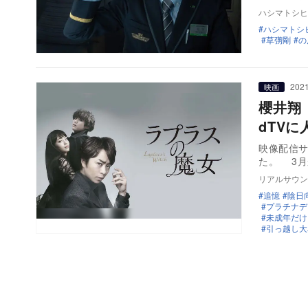
ハシマトシヒ
ハシマトシ
草彅剛
の
2021
映画
櫻井翔
dTV
映像配信サ
た。 3
リアルサウン
追憶
陰日
プラチナデ
未成年だけ
引っ越し大