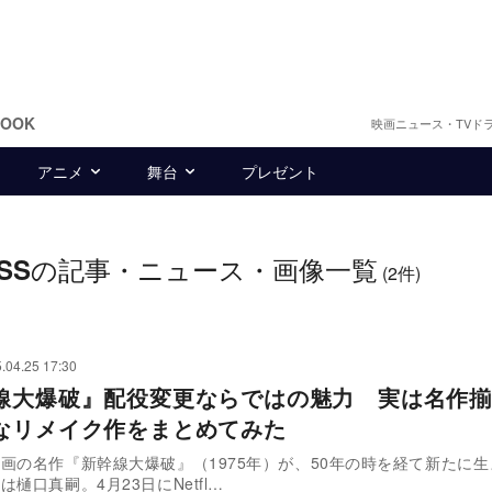
BOOK
映画ニュース・TVド
アニメ
舞台
プレゼント
の記事・ニュース・画像一覧
SS
(2件)
.04.25 17:30
線大爆破』配役変更ならではの魅力 実は名作揃
なリメイク作をまとめてみた
画の名作『新幹線大爆破』（1975年）が、50年の時を経て新たに
樋口真嗣。4月23日にNetfl…