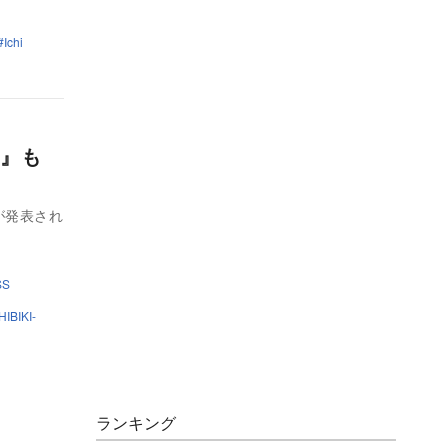
Ichi
タ』も
が発表され
SS
HIBIKI-
ランキング