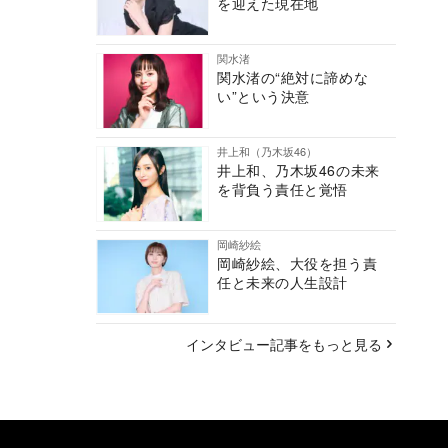
を迎えた現在地
関水渚
関水渚の“絶対に諦めな
い”という決意
井上和（乃木坂46）
井上和、乃木坂46の未来
を背負う責任と覚悟
岡崎紗絵
岡崎紗絵、大役を担う責
任と未来の人生設計
インタビュー記事をもっと見る