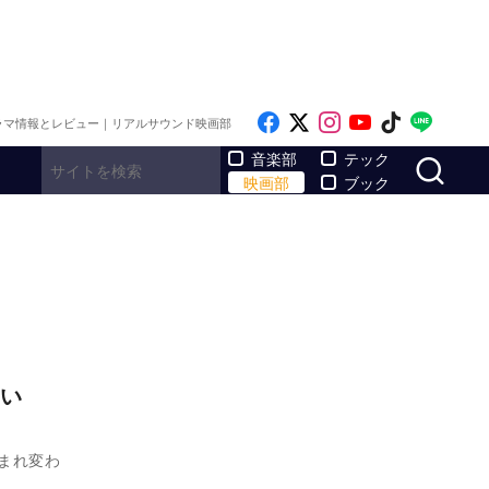
Like on Facebook
Follow on x
Follow on Inst
Follow on Y
Follow on
Follo
ラマ情報とレビュー｜リアルサウンド映画部
サ
音楽部
テック
映画部
ブック
い
生まれ変わ