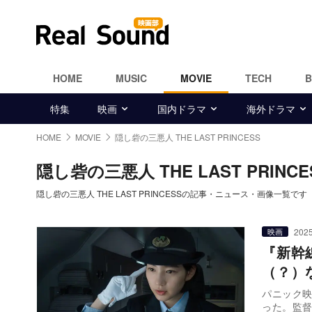
HOME
MUSIC
MOVIE
TECH
特集
映画
国内ドラマ
海外ドラマ
HOME
MOVIE
隠し砦の三悪人 THE LAST PRINCESS
隠し砦の三悪人 THE LAST PRINCE
隠し砦の三悪人 THE LAST PRINCESSの記事・ニュース・画像一覧です
2025
映画
『新幹
（？）
パニック映
った。監督は