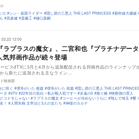
ロ
ヒロ
シン・仮面ライダー
隠し砦の三悪人 THE LAST PRINCESS
新幹線大爆破
ん
高倉健
斎藤工
樋口真嗣
.02.22 12:00
『ラプラスの魔女』、二宮和也『プラチナデー
に人気邦画作品が続々登場
ービスdTVに3月と4月から追加配信される邦画作品のラインナップ
月から新たに追加される主なライン…
ド映画部
向に咲く
僕等がいた 後篇
僕等がいた 前篇
隠し砦の三悪人 THE LAST PRINCE
ータ
dTV
22年目の告白 ―私が殺人犯です―
永遠の0
散り椿
検察側の罪人
どコドモじゃない
ラプラスの魔女
コーヒーが冷めないうちに
翔んで埼玉
響 -
名！
人間失格 太宰治と3人の女たち
神様のカルテ