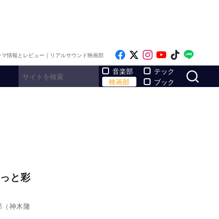
Like on Facebook
Follow on x
Follow on Inst
Follow on Y
Follow on
Follo
ラマ情報とレビュー｜リアルサウンド映画部
サ
音楽部
テック
映画部
ブック
っと彩
郎（神木隆