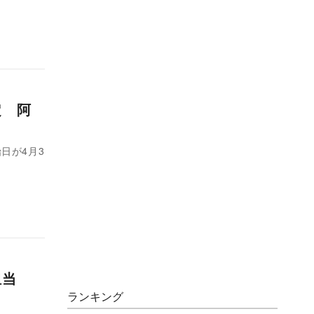
定 阿
日が4月3
が担当
ランキング