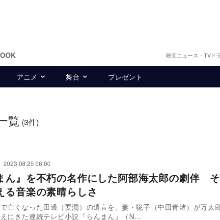
BOOK
映画ニュース・TVド
アニメ
舞台
プレゼント
一覧
(3件)
2023.08.25 06:00
まん』を不朽の名作にした阿部海太郎の劇伴 そ
える音楽の素晴らしさ
故で亡くなった田邊（要潤）の遺言を、妻・聡子（中田青渚）が万太
えにきた連続テレビ小説『らんまん』（N…