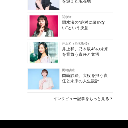
を迎えた現在地
関水渚
関水渚の“絶対に諦めな
い”という決意
井上和（乃木坂46）
井上和、乃木坂46の未来
を背負う責任と覚悟
岡崎紗絵
岡崎紗絵、大役を担う責
任と未来の人生設計
インタビュー記事をもっと見る