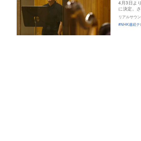
4月3日よ
に決定。
リアルサウン
NHK連続