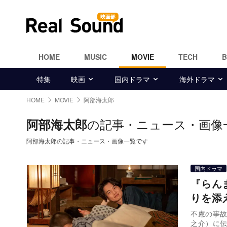
HOME
MUSIC
MOVIE
TECH
特集
映画
国内ドラマ
海外ドラマ
HOME
MOVIE
阿部海太郎
の記事・ニュース・画像
阿部海太郎
阿部海太郎の記事・ニュース・画像一覧です
国内ドラマ
『らん
りを添
不慮の事
之介）に伝