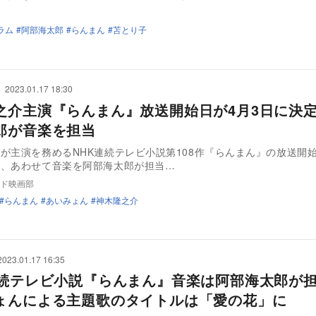
ラム
阿部海太郎
らんまん
苫とり子
2023.01.17 18:30
之介主演『らんまん』放送開始日が4月3日に決
郎が音楽を担当
が主演を務めるNHK連続テレビ小説第108作『らんまん』の放送開始
し、あわせて音楽を阿部海太郎が担当…
ド映画部
らんまん
あいみょん
神木隆之介
2023.01.17 16:35
連続テレビ小説『らんまん』音楽は阿部海太郎
ょんによる主題歌のタイトルは「愛の花」に