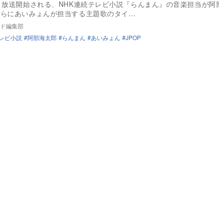
り放送開始される、NHK連続テレビ小説『らんまん』の音楽担当が阿
さらにあいみょんが担当する主題歌のタイ…
ド編集部
テレビ小説
阿部海太郎
らんまん
あいみょん
JPOP