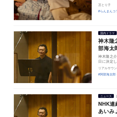
苫とり子
らんまんコ
国内ドラマ
神木隆
部海太
神木隆之介
日に決定
リアルサウン
阿部海太郎
ニュース
NHK
あいみ