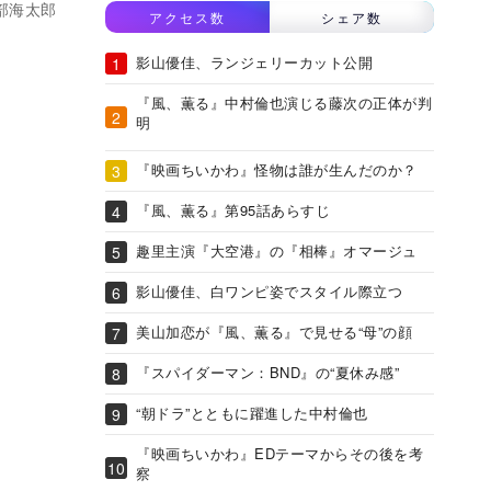
部海太郎
アクセス数
シェア数
影山優佳、ランジェリーカット公開
『風、薫る』中村倫也演じる藤次の正体が判
明
『映画ちいかわ』怪物は誰が生んだのか？
『風、薫る』第95話あらすじ
趣里主演『大空港』の『相棒』オマージュ
影山優佳、白ワンピ姿でスタイル際立つ
美山加恋が『風、薫る』で見せる“母”の顔
『スパイダーマン：BND』の“夏休み感”
“朝ドラ”とともに躍進した中村倫也
『映画ちいかわ』EDテーマからその後を考
察