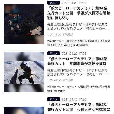
2021.04.29 17:30
アニメ
『僕のヒーローアカデミア』第94話
先行カット公開 拳藤が八百万を近接
戦に持ち込む
毎週土曜日に読売テレビ・日本テレビ系で
放送されているTVアニメ『僕のヒーローア
カデミア』より、第94話の先行カットが公
リアルサウンド映画部
開された。…
僕のヒーローアカデミア
ボンズ
堀越耕平
長崎健
司
黒田洋介
林ゆうき
向井雅浩
2021.04.22 17:55
アニメ
『僕のヒーローアカデミア』第93話
先行カット 常闇踏陰が新技を披露
毎週土曜日に読売テレビ・日本テレビ系で
放送されているTVアニメ『僕のヒーローア
カデミア』より、第93話の先行カットが公
リアルサウンド映画部
開された。…
僕のヒーローアカデミア
堀越耕平
長崎健司
黒田
洋介
向井雅浩
2021.04.15 17:30
アニメ
『僕のヒーローアカデミア』第92話
先行カット公開 心操人使が対抗戦に