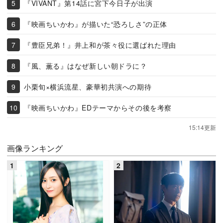
『VIVANT』第14話に宮下今日子が出演
『映画ちいかわ』が描いた“恐ろしさ”の正体
『豊臣兄弟！』井上和が茶々役に選ばれた理由
『風、薫る』はなぜ新しい朝ドラに？
小栗旬×横浜流星、豪華初共演への期待
『映画ちいかわ』EDテーマからその後を考察
15:14更新
画像ランキング