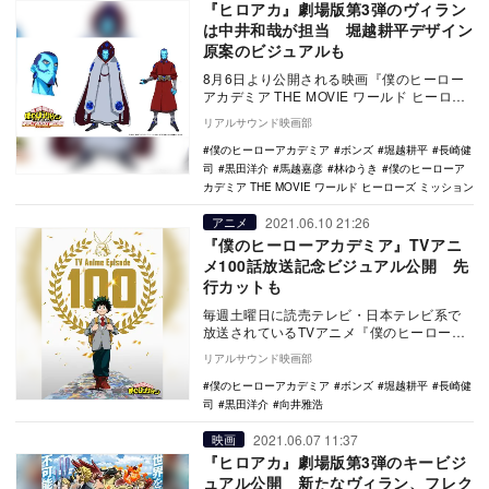
『ヒロアカ』劇場版第3弾のヴィラン
は中井和哉が担当 堀越耕平デザイン
原案のビジュアルも
8月6日より公開される映画『僕のヒーロー
アカデミア THE MOVIE ワールド ヒーロー
ズ ミッション』。劇場版オリジナルのヴ…
リアルサウンド映画部
僕のヒーローアカデミア
ボンズ
堀越耕平
長崎健
司
黒田洋介
馬越嘉彦
林ゆうき
僕のヒーローア
カデミア THE MOVIE ワールド ヒーローズ ミッション
2021.06.10 21:26
アニメ
『僕のヒーローアカデミア』TVアニ
メ100話放送記念ビジュアル公開 先
行カットも
毎週土曜日に読売テレビ・日本テレビ系で
放送されているTVアニメ『僕のヒーローア
カデミア』。TVアニメ100話放送記念ビジ
リアルサウンド映画部
ュアルと…
僕のヒーローアカデミア
ボンズ
堀越耕平
長崎健
司
黒田洋介
向井雅浩
2021.06.07 11:37
映画
『ヒロアカ』劇場版第3弾のキービジ
ュアル公開 新たなヴィラン、フレク