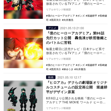
放送されているTVアニメ『僕のヒーローア
カデミア』より、第97話の先行カットが公
リアルサウンド映画部
開された。…
僕のヒーローアカデミア
ボンズ
堀越耕平
長崎健
司
黒田洋介
向井雅浩
2021.05.13 21:00
アニメ
『僕のヒーローアカデミア』第96話
先行カット公開 轟焦凍が鉄哲徹鐵と
のバトルに苦戦
毎週土曜日に読売テレビ・日本テレビ系で
放送されているTVアニメ『僕のヒーローア
カデミア』より、第96話の先行カットが公
リアルサウンド映画部
開された。…
僕のヒーローアカデミア
ボンズ
堀越耕平
長崎健
司
黒田洋介
林ゆうき
向井雅浩
2021.05.10 12:17
映画
『ヒロアカ』デクらの劇場版オリジナ
ルコスチュームの設定画公開 堀越耕
平がデザイン原案
8月6日より公開される映画『僕のヒーロー
アカデミア THE MOVIE ワールド ヒーロー
ズ ミッション』より、原作者の堀越耕平…
リアルサウンド映画部