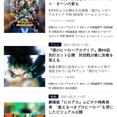
ト・ターンの姿も
8月6日より公開される映画『僕のヒーロー
アカデミア THE MOVIE ワールド ヒーロー
ズ ミッション』のキービジュアルが公開…
リアルサウンド映画部
僕のヒーローアカデミア
ボンズ
堀越耕平
長崎健
司
黒田洋介
馬越嘉彦
林ゆうき
僕のヒーローア
カデミア THE MOVIE ワールド ヒーローズ ミッション
2021.06.03 17:30
アニメ
『僕のヒーローアカデミア』第99話
先行カット公開 対抗戦が遂に決着を
迎える
毎週土曜日に読売テレビ・日本テレビ系で
放送されているTVアニメ『僕のヒーローア
カデミア』より、第99話の先行カットが公
リアルサウンド映画部
開された。…
僕のヒーローアカデミア
ボンズ
堀越耕平
長崎健
司
黒田洋介
向井雅浩
2021.05.31 11:37
映画
劇場版『ヒロアカ』ムビチケ特典発
表 “超えるべきプロヒーロー”を背に
したビジュアル公開