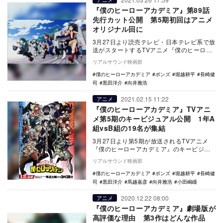
『僕のヒーローアカデミア』第89話
先行カット公開 第5期初回はアニメ
オリジナル回に
3月27日より読売テレビ・日本テレビ系で放
送がスタートするTVアニメ『僕のヒーロー
アカデミア』の5期第1話となる第89話の先
リアルサウンド映画部
行カ…
僕のヒーローアカデミア
ボンズ
堀越耕平
長崎健
司
黒田洋介
向井雅浩
2021.02.15 11:22
アニメ
『僕のヒーローアカデミア』TVアニ
メ第5期のキービジュアル公開 1年A
組vsB組の19名が集結
3月27日より第5期が放送されるTVアニメ
『僕のヒーローアカデミア』のキービジュ
アルが公開された。 『週刊少年ジャン
リアルサウンド映画部
プ』…
僕のヒーローアカデミア
ボンズ
堀越耕平
長崎健
司
黒田洋介
馬越嘉彦
向井雅浩
小田嶋瞳
2020.12.22 08:00
アニメ
『僕のヒーローアカデミア』劇場版が
高評価な理由 第3作はどんな作品