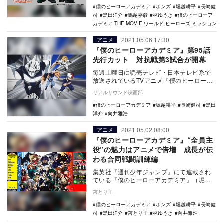
僕のヒーローアカデミア
ボンズ
堀越耕平
長崎健
司
黒田洋介
馬越嘉彦
林ゆうき
僕のヒーローア
カデミア THE MOVIE ワールド ヒーローズ ミッション
2021.05.06 17:30
アニメ
『僕のヒーローアカデミア』第95話
先行カット 対抗戦第3試合が開幕
毎週土曜日に読売テレビ・日本テレビ系で
放送されているTVアニメ『僕のヒーローア
カデミア』より、第95話の先行カットが公
リアルサウンド映画部
開された。…
僕のヒーローアカデミア
堀越耕平
長崎健司
黒田
洋介
向井雅浩
2021.05.02 08:00
アニメ
『僕のヒーローアカデミア』“全員主
役”の魅力はアニメで倍増 成長が伝
わる合同戦闘訓練編
集英社『週刊少年ジャンプ』にて連載され
ている『僕のヒーローアカデミア』（堀越
耕平）のTVアニメ第5期が、毎週土曜17時
苫とり子
30分より…
僕のヒーローアカデミア
ボンズ
堀越耕平
長崎健
司
黒田洋介
苫とり子
林ゆうき
向井雅浩