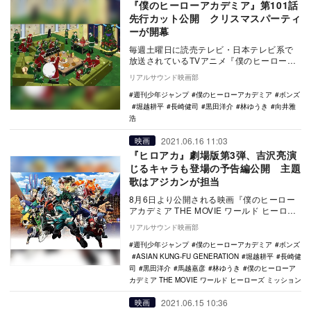
『僕のヒーローアカデミア』第101話
先行カット公開 クリスマスパーティ
ーが開幕
毎週土曜日に読売テレビ・日本テレビ系で
放送されているTVアニメ『僕のヒーローア
カデミア』より、第101話の先行カットが公
リアルサウンド映画部
開された…
週刊少年ジャンプ
僕のヒーローアカデミア
ボンズ
堀越耕平
長崎健司
黒田洋介
林ゆうき
向井雅
浩
2021.06.16 11:03
映画
『ヒロアカ』劇場版第3弾、吉沢亮演
じるキャラも登場の予告編公開 主題
歌はアジカンが担当
8月6日より公開される映画『僕のヒーロー
アカデミア THE MOVIE ワールド ヒーロー
ズ ミッション』の予告編が公開された。…
リアルサウンド映画部
週刊少年ジャンプ
僕のヒーローアカデミア
ボンズ
ASIAN KUNG-FU GENERATION
堀越耕平
長崎健
司
黒田洋介
馬越嘉彦
林ゆうき
僕のヒーローア
カデミア THE MOVIE ワールド ヒーローズ ミッション
2021.06.15 10:36
映画