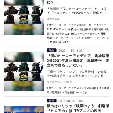
に？
人気漫画『僕のヒーローアカデミア』（以
下『ヒロアカ』）の第3弾となる新作アニメ
映画が2021年の夏に公開されると発表され
井中カエル
た。いま…
僕のヒーローアカデミア
僕のヒーローアカデミア
THE MOVIE ～2人の英雄～
堀越耕平
長崎健司
黒
田洋介
井中カエル
僕のヒーローアカデミア THE
MOVIE ヒーローズ：ライジング
僕のヒーローアカデ
ミア THE MOVIE3
2020.11.30 11:33
映画
『僕のヒーローアカデミア』劇場版第
3弾2021年夏公開決定 堀越耕平「逆
立ちで寝るしかない」
『週刊少年ジャンプ』（集英社刊）で連載
中の堀越耕平による大人気コミックを原作
とするアニメシリーズ『僕のヒーローアカ
リアルサウンド映画部
デミア』の劇場…
僕のヒーローアカデミア
ボンズ
堀越耕平
長崎健
司
黒田洋介
馬越嘉彦
林ゆうき
2018.08.28 18:00
映画
演出はハリウッド映画のよう 劇場版
『ヒロアカ』は“TVアニメの映画