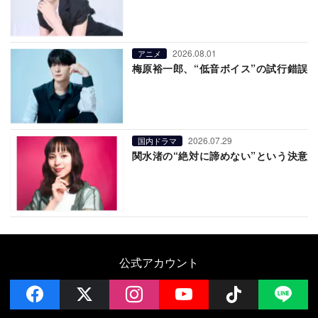
2026.08.01
アニメ
梅原裕一郎、“低音ボイス”の試行錯誤
2026.07.29
国内ドラマ
関水渚の“絶対に諦めない”という決意
公式アカウント
facebook
x
instagram
YouTube
Follow on 
LI