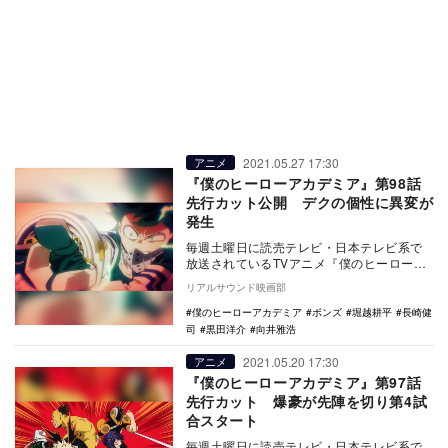
2021.05.27 17:30
アニメ
『僕のヒーローアカデミア』第98話
先行カット公開 デクの個性に異変が
発生
毎週土曜日に読売テレビ・日本テレビ系で
放送されているTVアニメ『僕のヒーローア
カデミア』より、第98話の先行カットが公
リアルサウンド映画部
開された。…
僕のヒーローアカデミア
ボンズ
堀越耕平
長崎健
司
黒田洋介
向井雅浩
2021.05.20 17:30
アニメ
『僕のヒーローアカデミア』第97話
先行カット 爆豪が先陣を切り第4試
合スタート
毎週土曜日に読売テレビ・日本テレビ系で