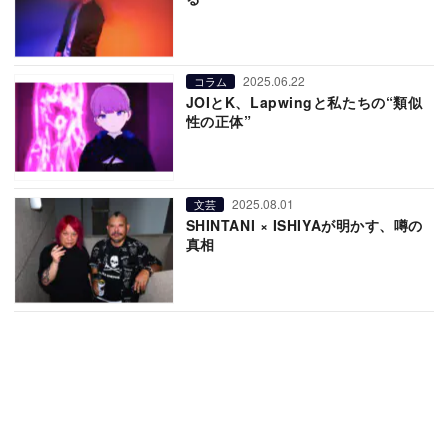
2025.06.22
コラム
JOIとK、Lapwingと私たちの“類似
性の正体”
2025.08.01
文芸
SHINTANI × ISHIYAが明かす、噂の
真相