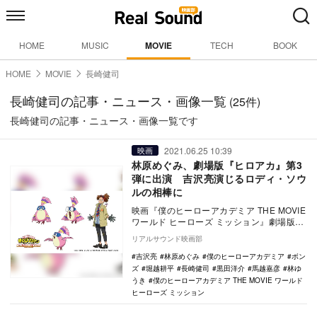
HOME
MUSIC
MOVIE
TECH
BOOK
HOME
MOVIE
長崎健司
長崎健司の記事・ニュース・画像一覧
(25件)
長崎健司の記事・ニュース・画像一覧です
2021.06.25 10:39
映画
林原めぐみ、劇場版『ヒロアカ』第3
弾に出演 吉沢亮演じるロディ・ソウ
ルの相棒に
映画『僕のヒーローアカデミア THE MOVIE
ワールド ヒーローズ ミッション』劇場版オ
リジナルキャラクター・ピノの声優を林…
リアルサウンド映画部
吉沢亮
林原めぐみ
僕のヒーローアカデミア
ボン
ズ
堀越耕平
長崎健司
黒田洋介
馬越嘉彦
林ゆ
うき
僕のヒーローアカデミア THE MOVIE ワールド
ヒーローズ ミッション