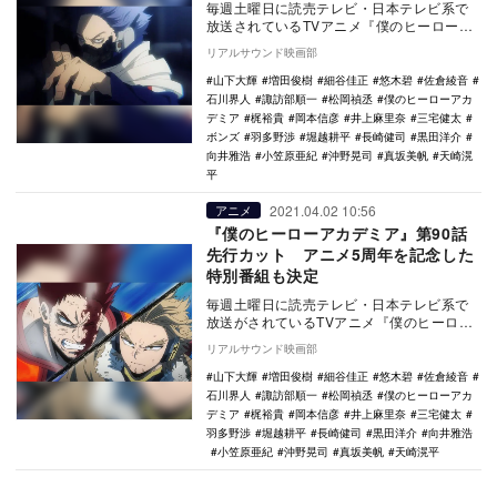
毎週土曜日に読売テレビ・日本テレビ系で
放送されているTVアニメ『僕のヒーローア
カデミア』より、第92話の先行カットが公
リアルサウンド映画部
開された。…
山下大輝
増田俊樹
細谷佳正
悠木碧
佐倉綾音
石川界人
諏訪部順一
松岡禎丞
僕のヒーローアカ
デミア
梶裕貴
岡本信彦
井上麻里奈
三宅健太
ボンズ
羽多野渉
堀越耕平
長崎健司
黒田洋介
向井雅浩
小笠原亜紀
沖野晃司
真坂美帆
天崎滉
平
2021.04.02 10:56
アニメ
『僕のヒーローアカデミア』第90話
先行カット アニメ5周年を記念した
特別番組も決定
毎週土曜日に読売テレビ・日本テレビ系で
放送がされているTVアニメ『僕のヒーロー
アカデミア』より、第90話の先行カットが
リアルサウンド映画部
公開された…
山下大輝
増田俊樹
細谷佳正
悠木碧
佐倉綾音
石川界人
諏訪部順一
松岡禎丞
僕のヒーローアカ
デミア
梶裕貴
岡本信彦
井上麻里奈
三宅健太
羽多野渉
堀越耕平
長崎健司
黒田洋介
向井雅浩
小笠原亜紀
沖野晃司
真坂美帆
天崎滉平