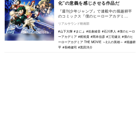
化”の意義を感じさせる作品だ
『週刊少年ジャンプ』で連載中の堀越耕平
のコミックス『僕のヒーローアカデミ
ア』。テレビアニメ3期も絶賛放送中だが、
リアルサウンド映画部
初の劇場版『僕の…
山下大輝
まにょ
佐倉綾音
石川界人
僕のヒーロ
ーアカデミア
梶裕貴
岡本信彦
三宅健太
僕のヒ
ーローアカデミア THE MOVIE ～2人の英雄～
堀越耕
平
長崎健司
黒田洋介