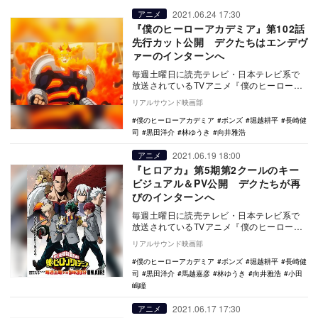
2021.06.24 17:30
アニメ
『僕のヒーローアカデミア』第102話
先行カット公開 デクたちはエンデヴ
ァーのインターンへ
毎週土曜日に読売テレビ・日本テレビ系で
放送されているTVアニメ『僕のヒーローア
カデミア』より、第102話の先行カットが公
リアルサウンド映画部
開された…
僕のヒーローアカデミア
ボンズ
堀越耕平
長崎健
司
黒田洋介
林ゆうき
向井雅浩
2021.06.19 18:00
アニメ
『ヒロアカ』第5期第2クールのキー
ビジュアル＆PV公開 デクたちが再
びのインターンへ
毎週土曜日に読売テレビ・日本テレビ系で
放送されているTVアニメ『僕のヒーローア
カデミア』。6月26日より放送がスタートす
リアルサウンド映画部
る第2ク…
僕のヒーローアカデミア
ボンズ
堀越耕平
長崎健
司
黒田洋介
馬越嘉彦
林ゆうき
向井雅浩
小田
嶋瞳
2021.06.17 17:30
アニメ