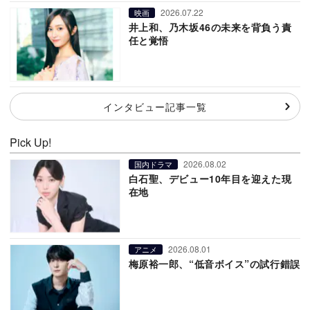
2026.07.22
映画
井上和、乃木坂46の未来を背負う責
任と覚悟
インタビュー記事一覧
Pick Up!
2026.08.02
国内ドラマ
白石聖、デビュー10年目を迎えた現
在地
2026.08.01
アニメ
梅原裕一郎、“低音ボイス”の試行錯誤