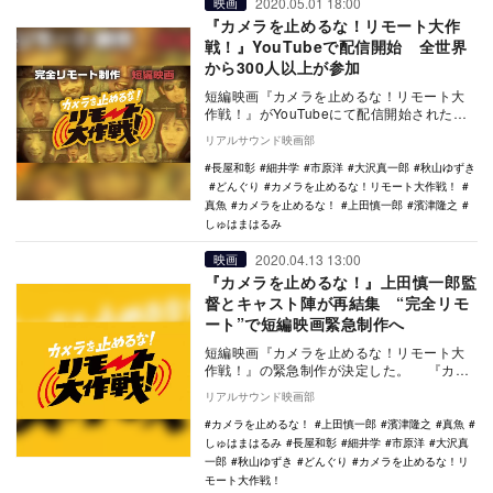
2020.05.01 18:00
映画
『カメラを止めるな！リモート大作
戦！』YouTubeで配信開始 全世界
から300人以上が参加
短編映画『カメラを止めるな！リモート大
作戦！』がYouTubeにて配信開始された。
『カメラを止めるな！』の上田慎一郎監
リアルサウンド映画部
督と…
長屋和彰
細井学
市原洋
大沢真一郎
秋山ゆずき
どんぐり
カメラを止めるな！リモート大作戦！
真魚
カメラを止めるな！
上田慎一郎
濱津隆之
しゅはまはるみ
2020.04.13 13:00
映画
『カメラを止めるな！』上田慎一郎監
督とキャスト陣が再結集 “完全リモ
ート”で短編映画緊急制作へ
短編映画『カメラを止めるな！リモート大
作戦！』の緊急制作が決定した。 『カメ
ラを止めるな！』の上田慎一郎監督とキ…
リアルサウンド映画部
カメラを止めるな！
上田慎一郎
濱津隆之
真魚
しゅはまはるみ
長屋和彰
細井学
市原洋
大沢真
一郎
秋山ゆずき
どんぐり
カメラを止めるな！リ
モート大作戦！