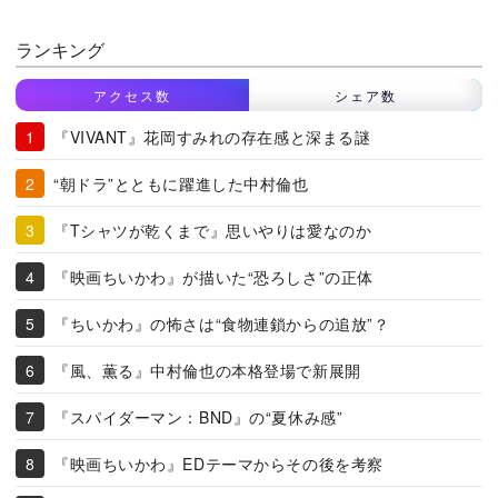
ランキング
アクセス数
シェア数
『VIVANT』花岡すみれの存在感と深まる謎
“朝ドラ”とともに躍進した中村倫也
『Tシャツが乾くまで』思いやりは愛なのか
『映画ちいかわ』が描いた“恐ろしさ”の正体
『ちいかわ』の怖さは“食物連鎖からの追放”？
『風、薫る』中村倫也の本格登場で新展開
『スパイダーマン：BND』の“夏休み感”
『映画ちいかわ』EDテーマからその後を考察