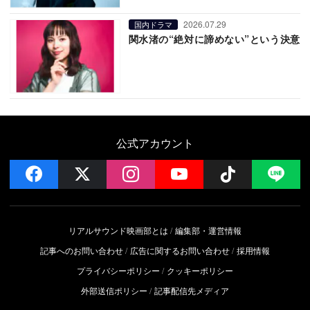
2026.07.29
国内ドラマ
関水渚の“絶対に諦めない”という決意
公式アカウント
facebook
x
instagram
YouTube
Follow on 
LI
リアルサウンド映画部とは
編集部・運営情報
記事へのお問い合わせ
広告に関するお問い合わせ
採用情報
プライバシーポリシー
クッキーポリシー
外部送信ポリシー
記事配信先メディア