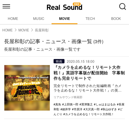
HOME
MUSIC
MOVIE
TECH
BOOK
HOME
MOVIE
長屋和彰
長屋和彰の記事・ニュース・画像一覧
(3件)
長屋和彰の記事・ニュース・画像一覧です
2020.05.15 18:00
映画
『カメラを止めるな！リモート大作
戦！』英語字幕版が配信開始 字幕制
作も完全リモートで
完全リモートで制作された短編映画『カメ
ラを止めるな！リモート大作戦！』の英語
字幕版が急遽制作され、世界配信がスター
リアルサウンド映画部
トした。 …
真魚
上田慎一郎
濱津隆之
しゅはまはるみ
長屋
和彰
細井学
市原洋
大沢真一郎
秋山ゆずき
ど
んぐり
カメラを止めるな！リモート大作戦！