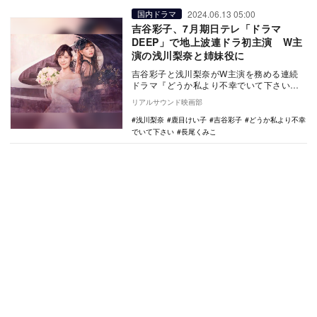
2024.06.13 05:00
国内ドラマ
吉谷彩子、7月期日テレ「ドラマ
DEEP」で地上波連ドラ初主演 W主
演の浅川梨奈と姉妹役に
吉谷彩子と浅川梨奈がW主演を務める連続
ドラマ『どうか私より不幸でいて下さい』
が、7月期の日本テレビ系「ドラマDEEP」
リアルサウンド映画部
枠で放送さ…
浅川梨奈
鹿目けい子
吉谷彩子
どうか私より不幸
でいて下さい
長尾くみこ