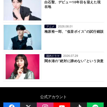
白石聖、デビュー10年目を迎えた現
在地
2026.08.01
アニメ
梅原裕一郎、“低音ボイス”の試行錯誤
2026.07.29
国内ドラマ
関水渚の“絶対に諦めない”という決意
公式アカウント