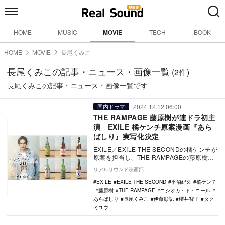
HOME
MUSIC
MOVIE
TECH
BOOK
HOME
MOVIE
長尾くみこ
長尾くみこの記事・ニュース・画像一覧
(2件)
長尾くみこの記事・ニュース・画像一覧です
2024.12.12 06:00
国内ドラマ
THE RAMPAGE 藤原樹が連ドラ初主
演 EXILE 橘ケンチ原案漫画『あら
ばしり』実写化決定
EXILE／EXILE THE SECONDの橘ケンチが
原案を担当し、THE RAMPAGEの藤原樹が
連続ドラマ初主演を務める『…
リアルサウンド映画部
EXILE
EXILE THE SECOND
平沼紀久
橘ケンチ
藤原樹
THE RAMPAGE
ニシオカ・ト・ニール
あらばしり
長尾くみこ
伊藤彰記
櫻井智子
タク
ミユウ