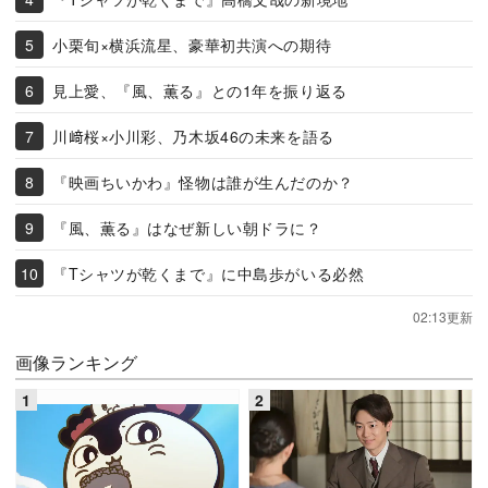
小栗旬×横浜流星、豪華初共演への期待
見上愛、『風、薫る』との1年を振り返る
川﨑桜×小川彩、乃木坂46の未来を語る
『映画ちいかわ』怪物は誰が生んだのか？
『風、薫る』はなぜ新しい朝ドラに？
『Tシャツが乾くまで』に中島歩がいる必然
02:13更新
画像ランキング