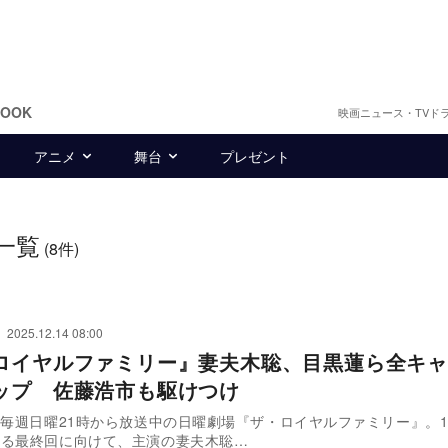
BOOK
映画ニュース・TVド
アニメ
舞台
プレゼント
一覧
(8件)
2025.12.14 08:00
ロイヤルファミリー』妻夫木聡、目黒蓮ら全キャ
ップ 佐藤浩市も駆けつけ
て毎週日曜21時から放送中の日曜劇場『ザ・ロイヤルファミリー』。1
れる最終回に向けて、主演の妻夫木聡…