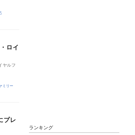
己
・ロイ
イヤルフ
ァミリー
にプレ
ランキング