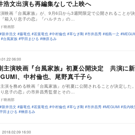
井浩文出演も再編集なしで上映へ
演映画『台風家族』が、9月6日から3週間限定で公開されることが
『箱入り息子の恋』『ハルチカ』の…
ド映画部
新井浩文
藤竜也
若葉竜也
中村倫也
草なぎ剛
市井昌秀
相島一之
MEGUM
台風家族
甲田まひる
榊原るみ
.01.22 06:00
剛主演映画『台風家族』初夏公開決定 共演に新
EGUMI、中村倫也、尾野真千子ら
主演を務める映画『台風家族』が初夏に公開されることが決定した。 本
入り息子の恋』の市井昌秀監督とその…
ド映画部
新井浩文
藤竜也
若葉竜也
中村倫也
草なぎ剛
市井昌秀
MEGUMI
長内映
甲田まひる
榊原るみ
2018.02.09 16:00