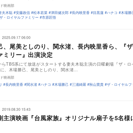
ド映画部
妻夫木聡
安藤政信
松本若菜
津田健次郎
長内映里香
目黒蓮
ハナコ
木場勝
ザ・ロイヤルファミリー
市原匠悟
2025.09.17 06:00
己、尾美としのり、関水渚、長内映里香ら、『ザ
ァミリー』出演決定
日からTBS系にて放送がスタートする妻夫木聡主演の日曜劇場『ザ・ロ
』に、木場勝己、尾美としのり、関水渚…
ド映画部
り
長内映里香
関水渚
ハナコ
木場勝己
三浦綺羅
秋山寛貴
ザ・ロイヤルフ
2019.08.30 15:43
剛主演映画『台風家族』オリジナル扇子を5名様