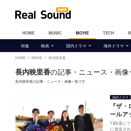
HOME
MUSIC
MOVIE
TECH
特集
映画
国内ドラマ
海外ドラマ
HOME
MOVIE
長内映里香
の記事・ニュース・画像
長内映里香
長内映里香の記事・ニュース・画像一覧です
国内ドラマ
『ザ・
ールア
TBS系に
に放送さ