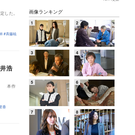
画像ランキング
決定した。
I
斉藤暁
井浩
作
里香