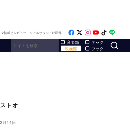
Like on Facebook
Follow on x
Follow on Inst
Follow on Y
Follow on
Follo
ラマ情報とレビュー｜リアルサウンド映画部
サ
音楽部
テック
映画部
ブック
ストオ
2月14日