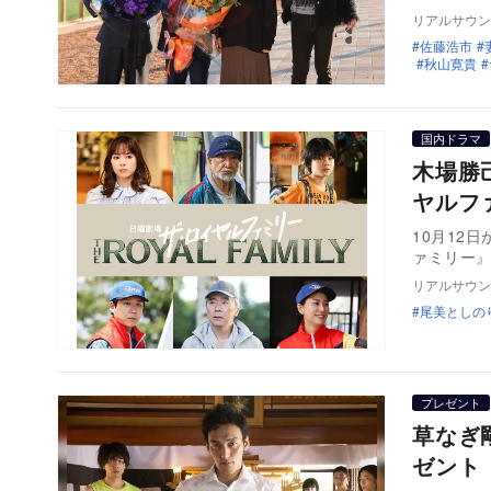
リアルサウン
佐藤浩市
秋山寛貴
国内ドラマ
木場勝
ヤルフ
10月12
ァミリー
リアルサウン
尾美としの
プレゼント
草なぎ
ゼント