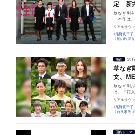
定 新
草なぎ剛主
本作は、
リアルサウン
尾野真千子
長内映里香
2019
映画
草なぎ
文、M
草なぎ剛が
は、『箱
リアルサウン
尾野真千子
台風家族
国内ドラマ