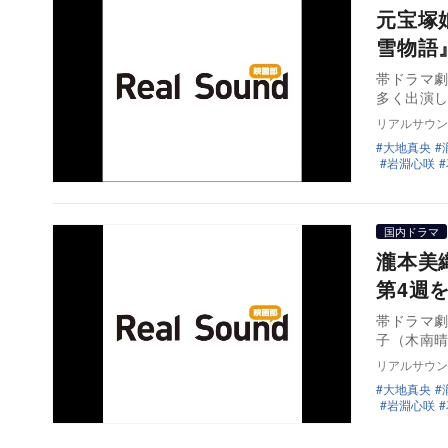
元宝塚
雪物語
帯ドラマ
多く出演し
リアルサウン
大地真央
岩淵心咲
国内ドラマ
瀧本美
第4週
帯ドラマ
子（木南
リアルサウン
大地真央
岩淵心咲