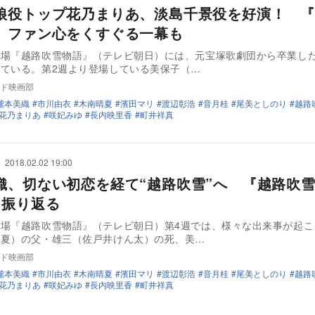
娘役トップ花乃まりあ、淡島千景役を好演！ 『
』ファン心をくすぐる一幕も
劇場『越路吹雪物語』（テレビ朝日）には、元宝塚歌劇団から卒業し
ている。第2週より登場している美保子（…
ド映画部
瀧本美織
市川由衣
木南晴夏
濱田マリ
渡辺彰浩
音月桂
尾美としのり
越路
花乃まりあ
咲妃みゆ
長内映里香
町井祥真
2018.02.02 19:00
織、切ない初恋を経て“越路吹雪”へ 『越路吹
を振り返る
劇場『越路吹雪物語』（テレビ朝日）第4週では、様々な出来事が起こ
晴夏）の父・雄三（佐戸井けん太）の死、美…
ド映画部
瀧本美織
市川由衣
木南晴夏
濱田マリ
渡辺彰浩
音月桂
尾美としのり
越路
花乃まりあ
咲妃みゆ
長内映里香
町井祥真