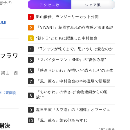
息子の
アクセス数
シェア数
影山優佳、ランジェリーカット公開
UMI
『VIVANT』花岡すみれの存在感と深まる謎
“朝ドラ”とともに躍進した中村倫也
『Tシャツが乾くまで』思いやりは愛なのか
フラワ
『スパイダーマン：BND』の“夏休み感”
『映画ちいかわ』が描いた“恐ろしさ”の正体
し楽曲「西
『風、薫る』中村倫也の本格登場で新展開
『ちいかわ』の怖さは“食物連鎖からの追
I
斉藤暁
放”？
趣里主演『大空港』の『相棒』オマージュ
『風、薫る』第95話あらすじ
開決
16:14更新