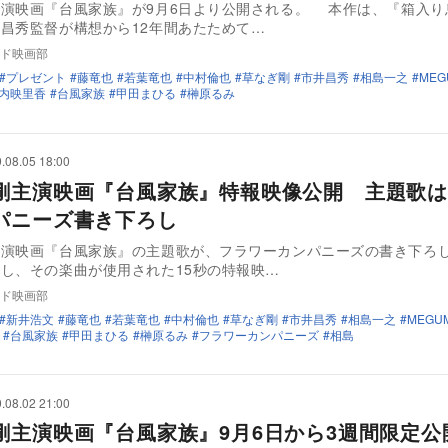
演映画『台風家族』が9月6日より公開される。 本作は、『箱入り
昌秀監督が構想から12年間あたためて…
ド映画部
プレゼント
藤竜也
若葉竜也
中村倫也
草なぎ剛
市井昌秀
相島一之
MEG
内映里香
台風家族
甲田まひる
榊原るみ
.08.05 18:00
剛主演映画『台風家族』特報映像公開 主題歌は
パニーズ書き下ろし
主演映画『台風家族』の主題歌が、フラワーカンパニーズの書き下ろ
し、その楽曲が使用された15秒の特報映…
ド映画部
新井浩文
藤竜也
若葉竜也
中村倫也
草なぎ剛
市井昌秀
相島一之
MEGUM
台風家族
甲田まひる
榊原るみ
フラワーカンパニーズ
相島
.08.02 21:00
剛主演映画『台風家族』9月6日から3週間限定公