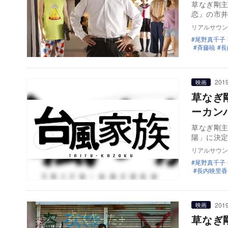
草なぎ剛主
恋』の市井
リアルサウン
尾野真千子
斉藤暁
長
2019
映画
草なぎ
ーカン
草なぎ剛
陽」に決定
リアルサウン
尾野真千子
長内映里香
2019
映画
草なぎ