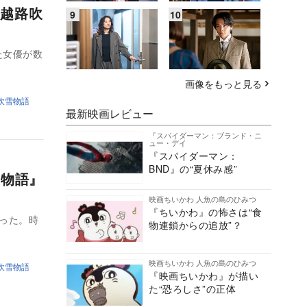
越路吹
た女優が数
画像をもっと見る
吹雪物語
最新映画レビュー
『スパイダーマン：ブランド・ニ
ュー・デイ
『スパイダーマン：
BND』の“夏休み感”
雪物語』
映画ちいかわ 人魚の島のひみつ
『ちいかわ』の怖さは“食
った。時
物連鎖からの追放”？
映画ちいかわ 人魚の島のひみつ
吹雪物語
『映画ちいかわ』が描い
た“恐ろしさ”の正体