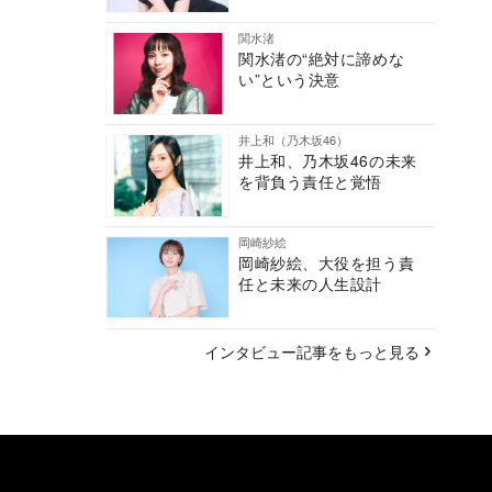
関水渚
関水渚の“絶対に諦めな
い”という決意
井上和（乃木坂46）
井上和、乃木坂46の未来
を背負う責任と覚悟
岡崎紗絵
岡崎紗絵、大役を担う責
任と未来の人生設計
インタビュー記事をもっと見る