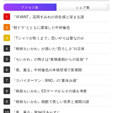
アクセス数
シェア数
『VIVANT』花岡すみれの存在感と深まる謎
“朝ドラ”とともに躍進した中村倫也
『Tシャツが乾くまで』思いやりは愛なのか
『映画ちいかわ』が描いた“恐ろしさ”の正体
『ちいかわ』の怖さは“食物連鎖からの追放”？
『風、薫る』中村倫也の本格登場で新展開
『スパイダーマン：BND』の“夏休み感”
『映画ちいかわ』EDテーマからその後を考察
『映画ちいかわ』残酷で美しい世界と展開の謎
『風、薫る』第94話あらすじ