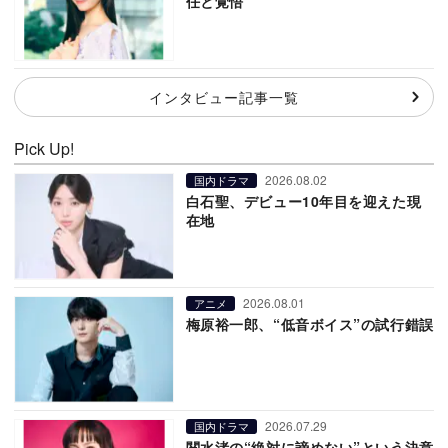
任と覚悟
インタビュー記事一覧
Pick Up!
2026.08.02
国内ドラマ
白石聖、デビュー10年目を迎えた現
在地
2026.08.01
アニメ
梅原裕一郎、“低音ボイス”の試行錯誤
2026.07.29
国内ドラマ
関水渚の“絶対に諦めない”という決意