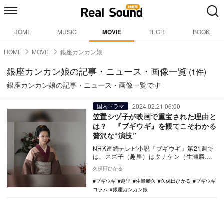
HOME
MUSIC
MOVIE
TECH
BOOK
HOME
MOVIE
銀座カンカン娘
銀座カンカン娘の記事・ニュース・画像一覧
(1件)
銀座カンカン娘の記事・ニュース・画像一覧です
2024.02.21 06:00
国内ドラマ
笠置シヅ子が映画で重宝された理由と
は？ 『ブギウギ』を観てこそわかる
贅沢な“演技”
NHK連続テレビ小説『ブギウギ』第21週で
は、スズ子（趣里）はタナケン（生瀬勝
久）との映画撮影に臨んでいる。ステージ
久保田ひかる
とはまた違っ…
ブギウギ
趣里
生瀬勝久
久保田ひかる
ブギウギ
コラム
銀座カンカン娘