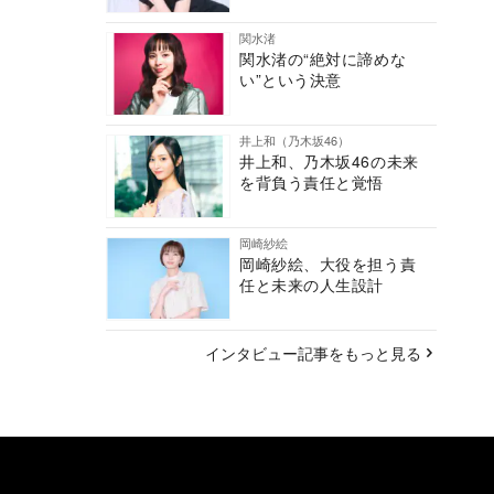
関水渚
関水渚の“絶対に諦めな
い”という決意
井上和（乃木坂46）
井上和、乃木坂46の未来
を背負う責任と覚悟
岡崎紗絵
岡崎紗絵、大役を担う責
任と未来の人生設計
インタビュー記事をもっと見る