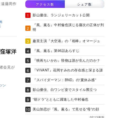
、遠藤周作
アクセス数
シェア数
影山優佳、ランジェリーカット公開
画
『風、薫る』中村倫也演じる藤次の正体が判
亮
明
趣里主演『大空港』の『相棒』オマージュ
窪塚洋
『風、薫る』第95話あらすじ
『映画ちいかわ』怪物は誰が生んだのか？
記者会見が
『VIVANT』花岡すみれの存在感と深まる謎
『スパイダーマン：BND』の“夏休み感”
ソン
影山優佳、白ワンピ姿でスタイル際立つ
“朝ドラ”とともに躍進した中村倫也
美山加恋が『風、薫る』で見せる“母”の顔
02:13更新