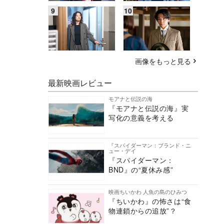
画像をもっと見る
最新映画レビュー
モアナと伝説の海
『モアナと伝説の海』実
写化の意義を考える
『スパイダーマン：ブランド・ニ
ュー・デイ
『スパイダーマン：
BND』の“夏休み感”
映画ちいかわ 人魚の島のひみつ
『ちいかわ』の怖さは“食
物連鎖からの追放”？