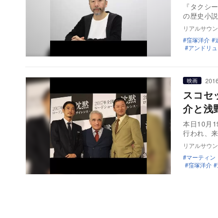
『タクシ
の歴史小説
リアルサウン
窪塚洋介
アンドリュ
2016
映画
スコセ
介と浅
本日10月
行われ、
リアルサウン
マーティン
窪塚洋介