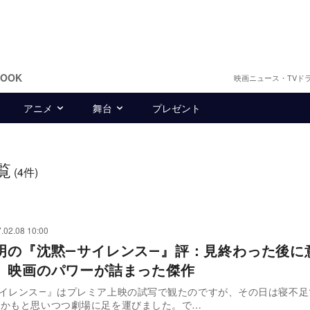
BOOK
映画ニュース・TVド
アニメ
舞台
プレゼント
覧
(4件)
.02.08 10:00
明の『沈黙―サイレンス―』評：見終わった後に
、映画のパワーが詰まった傑作
サイレンス―』はプレミア上映の試写で観たのですが、その日は寝不足
うかもと思いつつ劇場に足を運びました。で…