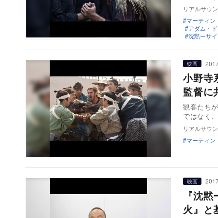
リアルサウン
マーティン
アダム・ド
沈黙ーサイ
2017
映画
小野寺
監督に
観客たち
ではなく
リアルサウン
マーティン
2017
映画
『沈黙
火』と