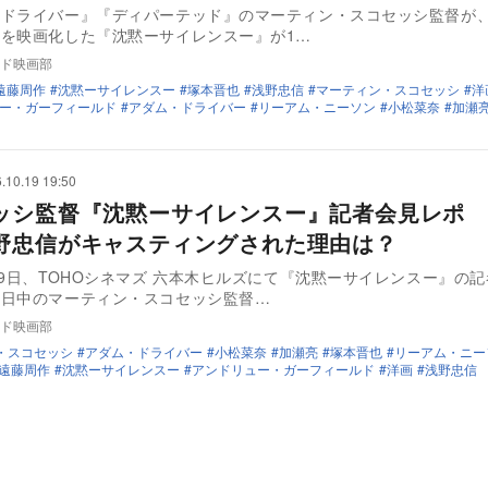
ードライバー』『ディパーテッド』のマーティン・スコセッシ監督が
を映画化した『沈黙ーサイレンスー』が1…
ド映画部
遠藤周作
沈黙ーサイレンスー
塚本晋也
浅野忠信
マーティン・スコセッシ
洋
ー・ガーフィールド
アダム・ドライバー
リーアム・ニーソン
小松菜奈
加瀬
.10.19 19:50
ッシ監督『沈黙ーサイレンスー』記者会見レポ 
野忠信がキャスティングされた理由は？
19日、TOHOシネマズ 六本木ヒルズにて『沈黙ーサイレンスー』の
来日中のマーティン・スコセッシ監督…
ド映画部
・スコセッシ
アダム・ドライバー
小松菜奈
加瀬亮
塚本晋也
リーアム・ニー
遠藤周作
沈黙ーサイレンスー
アンドリュー・ガーフィールド
洋画
浅野忠信