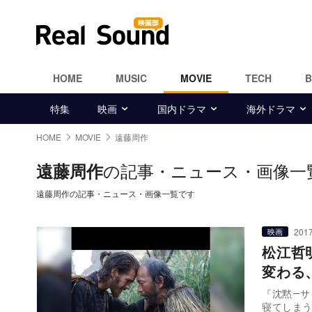
HOME
MUSIC
MOVIE
TECH
特集
映画
国内ドラマ
海外ドラマ
HOME
MOVIE
遠藤周作
の記事・ニュース・画像一
遠藤周作
遠藤周作の記事・ニュース・画像一覧です
2017
映画
松江哲
変わる
『沈黙―
寝てしま