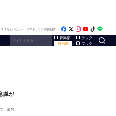
Like on Facebook
Follow on x
Follow on Inst
Follow on Y
Follow on
Follo
ラマ情報とレビュー｜リアルサウンド映画部
サ
音楽部
テック
映画部
ブック
意識が
で、最悪