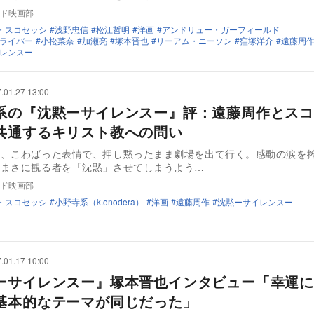
ド映画部
・スコセッシ
浅野忠信
松江哲明
洋画
アンドリュー・ガーフィールド
ライバー
小松菜奈
加瀬亮
塚本晋也
リーアム・ニーソン
窪塚洋介
遠藤周
レンスー
.01.27 13:00
系の『沈黙ーサイレンスー』評：遠藤周作とスコ
共通するキリスト教への問い
が、こわばった表情で、押し黙ったまま劇場を出て行く。感動の涙を
、まさに観る者を「沈黙」させてしまうよう…
ド映画部
・スコセッシ
小野寺系（k.onodera）
洋画
遠藤周作
沈黙ーサイレンスー
.01.17 10:00
ーサイレンスー』塚本晋也インタビュー「幸運に
基本的なテーマが同じだった」