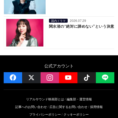
2026.07.29
国内ドラマ
関水渚の“絶対に諦めない”という決意
公式アカウント
facebook
x
instagram
YouTube
Follow on 
LI
リアルサウンド映画部とは
編集部・運営情報
記事へのお問い合わせ
広告に関するお問い合わせ
採用情報
プライバシーポリシー
クッキーポリシー