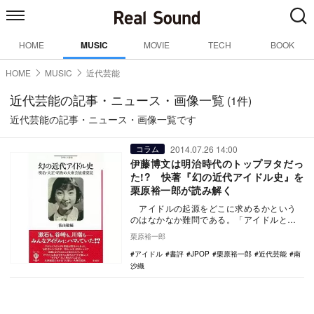
HOME
MUSIC
MOVIE
TECH
BOOK
HOME
MUSIC
近代芸能
近代芸能の記事・ニュース・画像一覧
(1件)
近代芸能の記事・ニュース・画像一覧です
2014.07.26 14:00
コラム
伊藤博文は明治時代のトップヲタだっ
た!? 快著『幻の近代アイドル史』を
栗原裕一郎が読み解く
アイドルの起源をどこに求めるかという
のはなかなか難問である。「アイドルとは
何か」という問いと同様に、何を条件とす
栗原裕一郎
るかによっ…
アイドル
書評
JPOP
栗原裕一郎
近代芸能
南
沙織