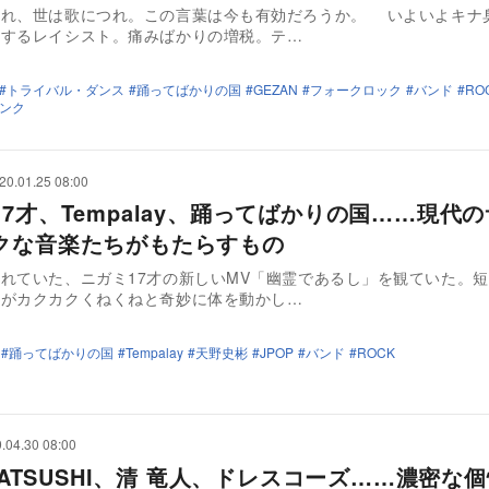
つれ、世は歌につれ。この言葉は今も有効だろうか。 いよいよキナ
扈するレイシスト。痛みばかりの増税。テ…
トライバル・ダンス
踊ってばかりの国
GEZAN
フォークロック
バンド
RO
ンク
20.01.25 08:00
17才、Tempalay、踊ってばかりの国……現代
クな音楽たちがもたらすもの
れていた、ニガミ17才の新しいMV「幽霊であるし」を観ていた。
介がカクカクくねくねと奇妙に体を動かし…
踊ってばかりの国
Tempalay
天野史彬
JPOP
バンド
ROCK
.04.30 08:00
E ATSUSHI、清 竜人、ドレスコーズ……濃密な