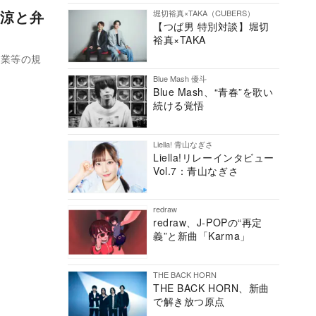
涼と弁
堀切裕真×TAKA（CUBERS）
【つば男 特別対談】堀切
裕真×TAKA
営業等の規
Blue Mash 優斗
Blue Mash、“青春”を歌い
続ける覚悟
Liella! 青山なぎさ
Liella!リレーインタビュー
Vol.7：青山なぎさ
redraw
redraw、J-POPの“再定
義”と新曲「Karma」
THE BACK HORN
THE BACK HORN、新曲
で解き放つ原点