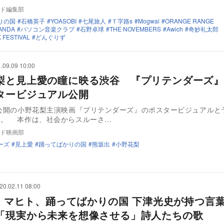
ド編集部
りの国
石橋英子
YOASOBI
七尾旅人
Ｔ字路s
Mogwai
ORANGE RANGE
ANDA
パソコン音楽クラブ
石野卓球
THE NOVEMBERS
Awich
奇妙礼太郎
 FESTIVAL
どんぐりず
.09.09 10:00
梨と見上愛の瞳に映る渋谷 『プリテンダーズ』
タービジュアル公開
日公開の小野花梨主演映画『プリテンダーズ』のポスタービジュアルと
公開された。 本作は、社会からスルーさ…
ド映画部
ーズ
見上愛
踊ってばかりの国
熊坂出
小野花梨
20.02.11 08:00
AN マヒト、踊ってばかりの国 下津光史が持つ言
「現実から未来を想像させる」詩人たちの歌