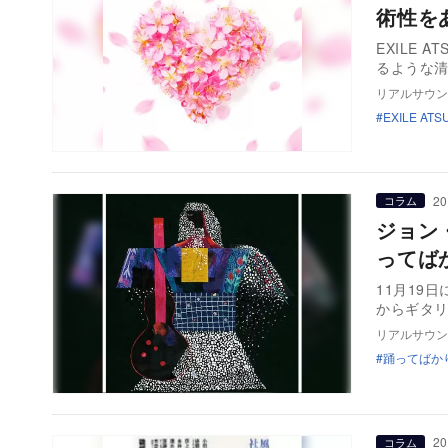
術性を
EXILE 
るような清
リアルサウン
EXILE ATS
20
コラム
ジョン
ってば
11月19
からギタ
リアルサウン
踊ってばか
20
コラム