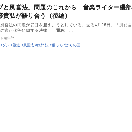
ブと風営法」問題のこれから 音楽ライター磯部
藤貴弘が語り合う（後編）
風営法の問題が節目を迎えようとしている。去る4月25日、「風俗
務の適正化等に関する法律」（通称、…
ド編集部
ダンス議連
風営法
磯部 涼
踊ってばかりの国