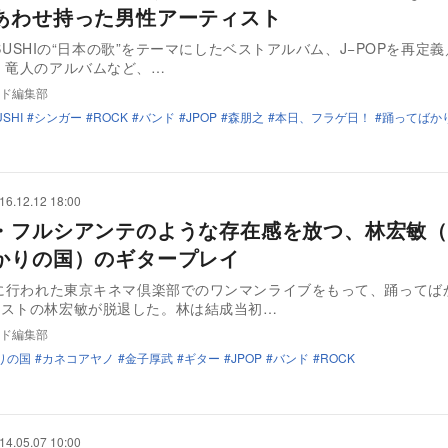
あわせ持った男性アーティスト
ATSUSHIの“日本の歌”をテーマにしたベストアルバム、J−POPを再定
 竜人のアルバムなど、…
ド編集部
USHI
シンガー
ROCK
バンド
JPOP
森朋之
本日、フラゲ日！
踊ってばか
16.12.12 18:00
・フルシアンテのような存在感を放つ、林宏敏（e
かりの国）のギタープレイ
日に行われた東京キネマ倶楽部でのワンマンライブをもって、踊ってば
リストの林宏敏が脱退した。林は結成当初…
ド編集部
りの国
カネコアヤノ
金子厚武
ギター
JPOP
バンド
ROCK
14.05.07 10:00