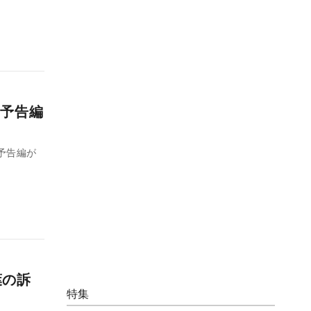
予告編
予告編が
葉の訴
特集