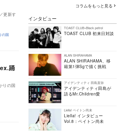
コラムをもっと見る
義／更新す
インタビュー
TOAST CLUB×Black petrol
TOAST CLUB 初来日対談
りの国
ALAN SHIRAHAMA
ALAN SHIRAHAMA、移
籍第1弾Sgで描く挑戦
x.踊
アイデンティティ 田島直弥
かりの国
アイデンティティ田島が
語るMr.Children愛
Liella! ペイトン尚未
Liella! インタビュー
Vol.8：ペイトン尚未