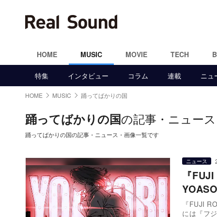
HOME
MUSIC
MOVIE
TECH
特集
インタビュー
コラム
連載
ニュ
HOME
MUSIC
踊ってばかりの国
の記事・ニュース
踊ってばかりの国
踊ってばかりの国の記事・ニュース・画像一覧です
ニュース
『FUJ
YOAS
『FUJI R
には『フ