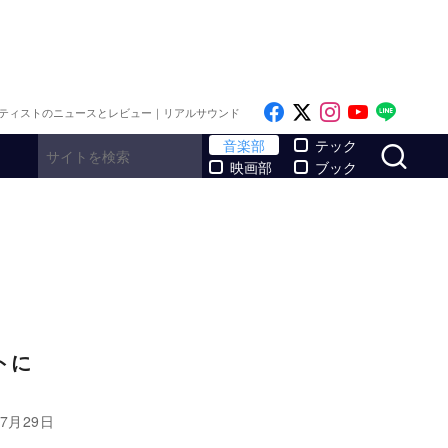
Like on Facebook
Follow on x
Follow on I
Follow o
Follo
ティストのニュースとレビュー｜リアルサウンド
サ
音楽部
テック
映画部
ブック
ストに