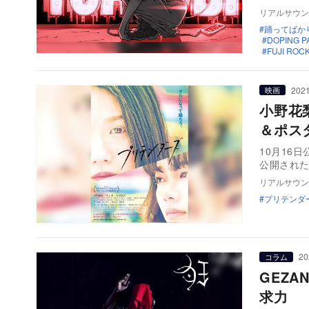
リアルサウン
踊ってばか
DOPING P
FUJI ROCK
2021
映画
小野花
＆ポス
10月16
リアルサウン
プリテンダ
20
コラム
GEZ
求力 