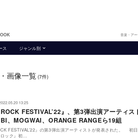
BOOK
音楽・アー
ース
ジャンル別
・画像一覧
(7件)
2022.05.20 13:25
I ROCK FESTIVAL’22』、第3弾出演アーティ
OBI、MOGWAI、ORANGE RANGEら19組
OCK FESTIVAL’22』の第3弾出演アーティストが発表された。 初日7月29日
ジロック』初…