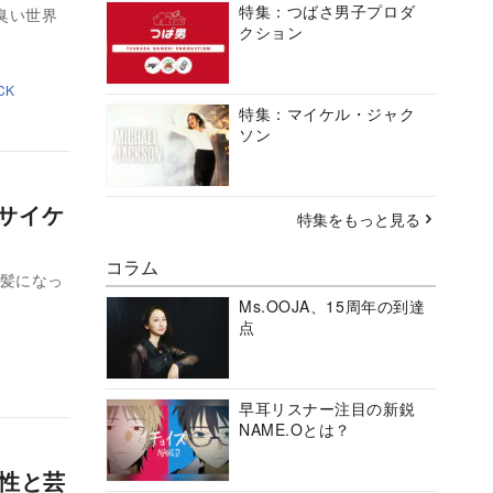
特集：つばさ男子プロダ
臭い世界
クション
CK
特集：マイケル・ジャク
ソン
のサイケ
特集をもっと見る
コラム
短髪になっ
Ms.OOJA、15周年の到達
点
早耳リスナー注目の新鋭
NAME.Oとは？
個性と芸