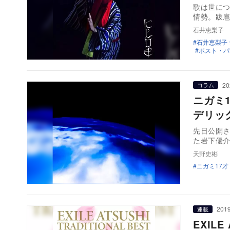
歌は世に
情勢。跋
石井恵梨子
石井恵梨子
ポスト・パ
20
コラム
ニガミ
デリッ
先日公開さ
た岩下優
天野史彬
ニガミ17才
2019
連載
EXIL