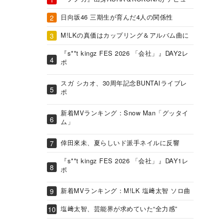
日向坂46 三期生が育んだ4人の関係性
M!LKの真価はカップリング＆アルバム曲に
『s**t kingz FES 2026 「会社」』DAY2レ
ポ
スガ シカオ、30周年記念BUNTAIライブレ
ポ
新着MVランキング：Snow Man「グッタイ
ム」
倖田來未、夏らしいド派手ネイルに反響
『s**t kingz FES 2026 「会社」』DAY1レ
ポ
新着MVランキング：M!LK 塩﨑太智 ソロ曲
塩﨑太智、芸能界が求めていた“全力感”