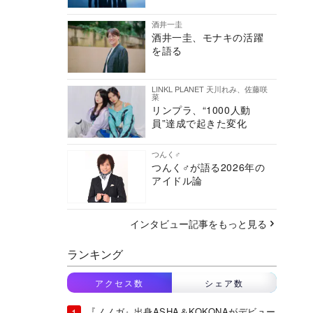
酒井一圭
酒井一圭、モナキの活躍
を語る
LINKL PLANET 天川れみ、佐藤咲
菜
リンプラ、“1000人動
員”達成で起きた変化
つんく♂
つんく♂が語る2026年の
アイドル論
インタビュー記事をもっと見る
ランキング
アクセス数
シェア数
『ノノガ』出身ASHA＆KOKONAがデビュー