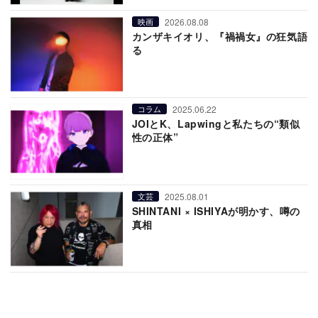
2026.08.08
映画
カンザキイオリ、『禍禍女』の狂気語
る
2025.06.22
コラム
JOIとK、Lapwingと私たちの“類似
性の正体”
2025.08.01
文芸
SHINTANI × ISHIYAが明かす、噂の
真相