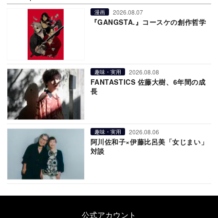
2026.08.07
漫画
『GANGSTA.』コースケの創作哲学
2026.08.08
趣味・実用
FANTASTICS 佐藤大樹、6年間の成
長
2026.08.06
趣味・実用
阿川佐和子×伊藤比呂美「女じまい」
対談
公式アカウント