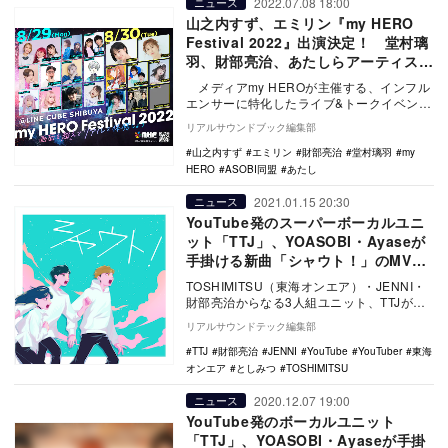
2022.07.08 18:00
ニュース
山之内すず、エミリン『my HERO
Festival 2022』出演決定！ 堂村璃
羽、財部亮治、あたしらアーティスト
も続々
メディアmy HEROが主催する、インフル
エンサーに特化したライブ&トークイベント
『my HERO Festi…
リアルサウンドブック編集部
山之内すず
エミリン
財部亮治
堂村璃羽
my
HERO
ASOBI同盟
あたし
2021.01.15 20:30
ニュース
YouTube発のスーパーボーカルユニ
ット「TTJ」、YOASOBI・Ayaseが
手掛ける新曲「シャウト！」のMV解
禁
TOSHIMITSU（東海オンエア）・JENNI・
財部亮治からなる3人組ユニット、TTJが本
日1月15日に先月配信リリースをした…
リアルサウンドテック編集部
TTJ
財部亮治
JENNI
YouTube
YouTuber
東海
オンエア
としみつ
TOSHIMITSU
2020.12.07 19:00
ニュース
YouTube発のボーカルユニット
「TTJ」、YOASOBI・Ayaseが手掛