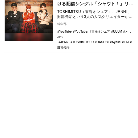
ける配信シングル「シャウト！」リリ
ース決定
TOSHIMITSU（東海オンエア）、JENNI、
財部亮治という3人の人気クリエイターから
なるボーカルユニット「TTJ」が12月…
編集部
YouTube
YouTuber
東海オンエア
UUUM
とし
みつ
JENNI
TOSHIMITSU
YOASOBI
Ayase
TTJ
財部亮治