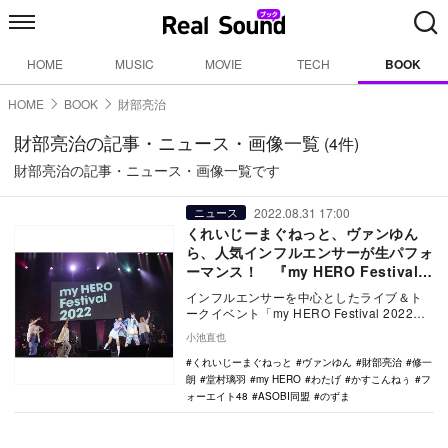
HOME
MUSIC
MOVIE
TECH
BOOK
HOME
BOOK
財部亮治
財部亮治の記事・ニュース・画像一覧
(4件)
財部亮治の記事・ニュース・画像一覧です
2022.08.31 17:00
ニュース
くれいじーまぐねっと、ヴァンゆん
ら、人気インフルエンサーが生パフォ
ーマンス！ 『my HERO Festival
2022』初日レポ
インフルエンサーを中心としたライブ＆ト
ークイベント「my HERO Festival 2022」
の1日目が8月29日、LINE …
小池直也
くれいじーまぐねっと
ヴァンゆん
財部亮治
修一
朗
堂村璃羽
my HERO
わたげ
かすこんねぅ
フ
ォーエイト48
ASOBI同盟
のずま