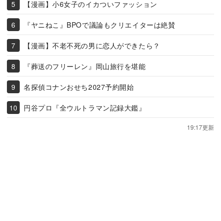
【漫画】小6女子のイカついファッション
『ヤニねこ』BPOで議論もクリエイターは絶賛
【漫画】不老不死の男に恋人ができたら？
『葬送のフリーレン』岡山旅行を堪能
名探偵コナンおせち2027予約開始
円谷プロ『全ウルトラマン記録大鑑』
19:17更新