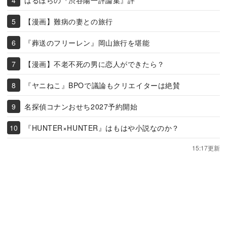
【漫画】難病の妻との旅行
『葬送のフリーレン』岡山旅行を堪能
【漫画】不老不死の男に恋人ができたら？
『ヤニねこ』BPOで議論もクリエイターは絶賛
名探偵コナンおせち2027予約開始
『HUNTER×HUNTER』はもはや小説なのか？
15:17更新