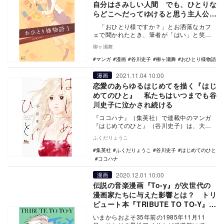
自分はさみしい人間 でも、ひとりな
らどこへだってゆけると思う主人公へ
の共鳴
「おひとり様ですか？」とお洒落なカフ
ェで聞かれたとき、筆者が「はい」と笑顔
で答えられるようになったのは30歳をすぎ
柳ヶ瀬舞
てか…
マンガ
漫画
谷川史子
柳ヶ瀬舞
おひとり様物語
2021.11.04 10:00
漫画
恋愛のあらゆるはじめてを描く『はじ
めてのひと』 私たちはいつまでも谷
川史子に泣かされ続ける
『ココハナ』（集英社）で連載中のマンガ
『はじめてのひと』（谷川史子）は、大人
になってから体験するさまざまな恋愛の
ふくだりょうこ
「はじめて」を描…
集英社
ふくだりょうこ
谷川史子
はじめてのひと
ココハナ
2020.12.01 10:00
漫画
伝説の音楽漫画『To-y』が次世代の
漫画家たちに与えた影響とは？ トリ
ビュート本『TRIBUTE TO TO-Y』が
伝えるもの
いまからおよそ35年前の1985年11月11