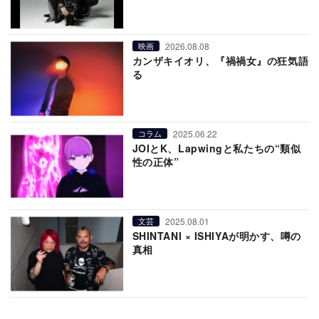
2026.08.08
映画
カンザキイオリ、『禍禍女』の狂気語
る
2025.06.22
コラム
JOIとK、Lapwingと私たちの“類似
性の正体”
2025.08.01
文芸
SHINTANI × ISHIYAが明かす、噂の
真相