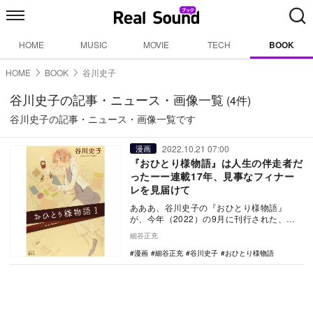
HOME
MUSIC
MOVIE
TECH
BOOK
HOME
BOOK
谷川史子
谷川史子の記事・ニュース・画像一覧
(4件)
谷川史子の記事・ニュース・画像一覧です
2022.10.21 07:00
漫画
『おひとり様物語』は人生の伴走者だ
ったーー連載17年、見事なフィナー
レを見届けて
あああ、谷川史子の『おひとり様物語』
が、今年（2022）の9月に刊行された、第
十巻で完結してしまった。コミックの名物
細谷正充
である、あと…
漫画
細谷正充
谷川史子
おひとり様物語