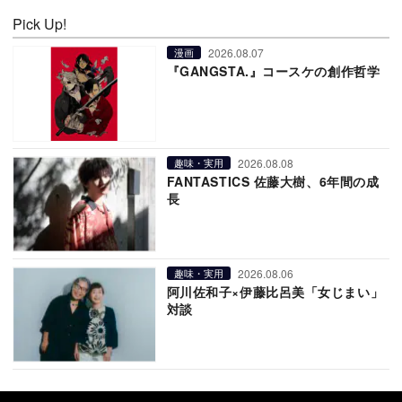
Pick Up!
2026.08.07
漫画
『GANGSTA.』コースケの創作哲学
2026.08.08
趣味・実用
FANTASTICS 佐藤大樹、6年間の成
長
2026.08.06
趣味・実用
阿川佐和子×伊藤比呂美「女じまい」
対談