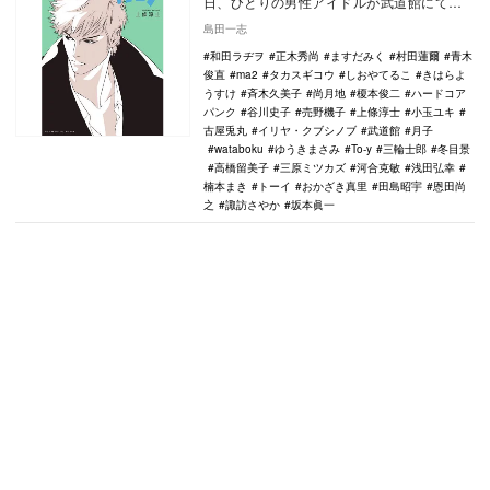
日、ひとりの男性アイドルが武道館にて鮮
烈なデビューを果たした。ハードコアパン
島田一志
クバンド…
和田ラヂヲ
正木秀尚
ますだみく
村田蓮爾
青木
俊直
ma2
タカスギコウ
しおやてるこ
きはらよ
うすけ
斉木久美子
尚月地
榎本俊二
ハードコア
パンク
谷川史子
売野機子
上條淳士
小玉ユキ
古屋兎丸
イリヤ・クブシノブ
武道館
月子
wataboku
ゆうきまさみ
To-y
三輪士郎
冬目景
高橋留美子
三原ミツカズ
河合克敏
浅田弘幸
楠本まき
トーイ
おかざき真里
田島昭宇
恩田尚
之
諏訪さやか
坂本眞一