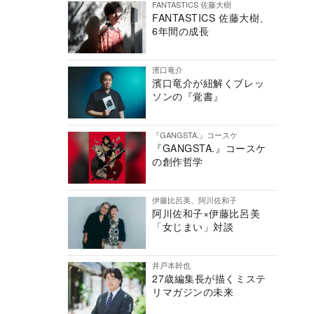
FANTASTICS 佐藤大樹
FANTASTICS 佐藤大樹、
6年間の成長
濱口竜介
濱口竜介が紐解くブレッ
ソンの『覚書』
『GANGSTA.』コースケ
『GANGSTA.』コースケ
の創作哲学
伊藤比呂美、阿川佐和子
阿川佐和子×伊藤比呂美
「女じまい」対談
井戸本幹也
27歳編集長が描くミステ
リマガジンの未来