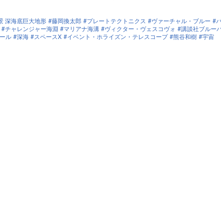
景 深海底巨大地形
藤岡換太郎
プレートテクトニクス
ヴァーチャル・ブルー
チャレンジャー海淵
マリアナ海溝
ヴィクター・ヴェスコヴォ
講談社ブルー
ール
深海
スペースX
イベント・ホライズン・テレスコープ
熊谷和樹
宇宙