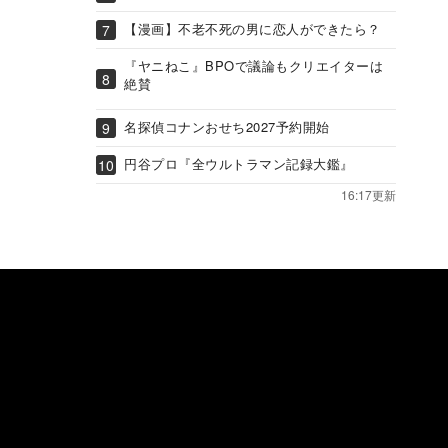
【漫画】不老不死の男に恋人ができたら？
『ヤニねこ』BPOで議論もクリエイターは
絶賛
名探偵コナンおせち2027予約開始
円谷プロ『全ウルトラマン記録大鑑』
16:17更新