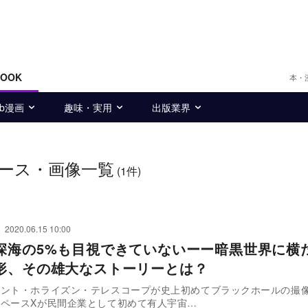
BOOK
本・
eb漫画
趣味・実用
出版業界
ース・画像一覧
(1件)
2020.06.15 10:00
深海の5%も目視できていないーー暗黒世界に横
形、その雄大なストーリーとは？
ベント・ホライズン・テレスコープが史上初めてブラックホールの撮
ペースXが民間企業として初めて有人宇宙…