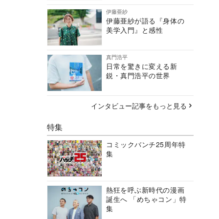
伊藤亜紗
伊藤亜紗が語る『身体の
美学入門』と感性
真門浩平
日常を驚きに変える新
鋭・真門浩平の世界
インタビュー記事をもっと見る
特集
コミックバンチ25周年特
集
熱狂を呼ぶ新時代の漫画
誕生へ 「めちゃコン」特
集