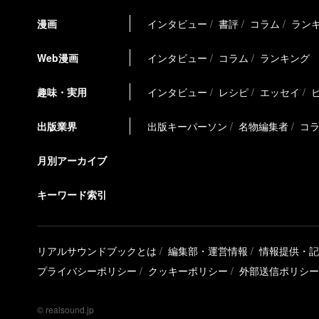
漫画
インタビュー
書評
コラム
ラン
Web漫画
インタビュー
コラム
ランキング
趣味・実用
インタビュー
レシピ
エッセイ
出版業界
出版キーパーソン
名物編集者
コ
月別アーカイブ
キーワード索引
リアルサウンドブックとは
編集部・運営情報
情報提供・記
プライバシーポリシー
クッキーポリシー
外部送信ポリシー
© realsound.jp