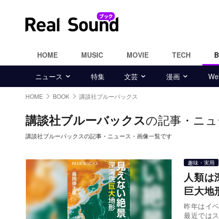
HOME
MUSIC
MOVIE
TECH
ニュース
特集
文芸
漫画
W
HOME
BOOK
講談社ブルーバックス
の記事・ニュ
講談社ブルーバックス
講談社ブルーバックスの記事・ニュース・画像一覧です
趣味・実用
人類は
巨大地
昨年はイ
最近ではス