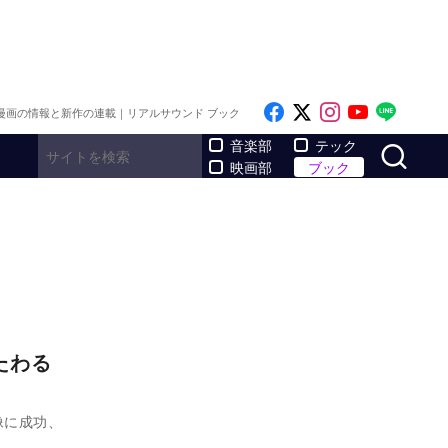
Like on Facebook
Follow on x
Follow on I
Follow o
Follo
漫画の情報と新作の連載｜リアルサウンド ブック
サ
音楽部
テック
映画部
ブック
たわる
像に成功、