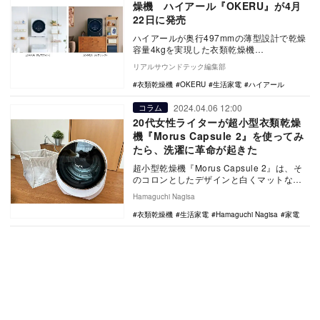
燥機 ハイアール『OKERU』が4月
22日に発売
ハイアールが奥行497mmの薄型設計で乾燥
容量4kgを実現した衣類乾燥機
『OKERU（オケル）』を4月22日に発売。
リアルサウンドテック編集部
排気式で設置…
衣類乾燥機
OKERU
生活家電
ハイアール
2024.04.06 12:00
コラム
20代女性ライターが超小型衣類乾燥
機『Morus Capsule 2』を使ってみ
たら、洗濯に革命が起きた
超小型乾燥機『Morus Capsule 2』は、そ
のコロンとしたデザインと白くマットな素
材で高級感とおしゃれさを演出する製品
Hamaguchi Nagisa
で…
衣類乾燥機
生活家電
Hamaguchi Nagisa
家電