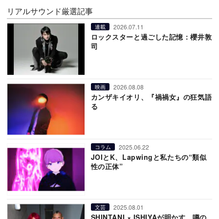
リアルサウンド厳選記事
2026.07.11
連載
ロックスターと過ごした記憶：櫻井敦
司
2026.08.08
映画
カンザキイオリ、『禍禍女』の狂気語
る
2025.06.22
コラム
JOIとK、Lapwingと私たちの“類似
性の正体”
2025.08.01
文芸
SHINTANI × ISHIYAが明かす、噂の