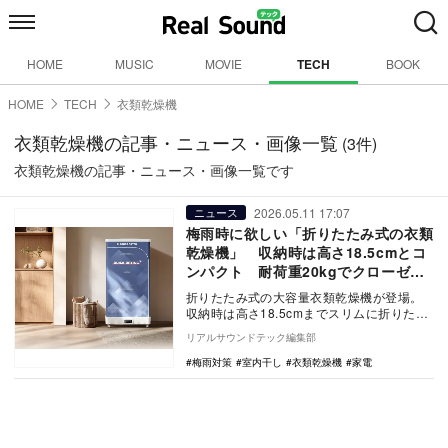
HOME
MUSIC
MOVIE
TECH
BOOK
HOME
TECH
衣類乾燥機
衣類乾燥機の記事・ニュース・画像一覧
(3件)
衣類乾燥機の記事・ニュース・画像一覧です
2026.05.11 17:07
ニュース
梅雨時に欲しい「折りたたみ式の衣類
乾燥機」 収納時は高さ18.5cmとコ
ンパクト 耐荷重20kgでクローゼッ
ト兼用にも
折りたたみ式の大容量衣類乾燥機が登場。
収納時は高さ18.5cmまでスリムに折りたた
める一体式設計で、耐荷重20kgのクローゼ
リアルサウンドテック編集部
ット…
梅雨対策
室内干し
衣類乾燥機
家電