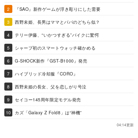
『SAO』新作ゲームが浮き彫りにした需要
西野未姫、長男はママとパパのどちら似？
テリー伊藤、“いかつすぎる”バイクに驚愕
シャープ初のスマートウォッチ確かめる
G-SHOCK新作『GST-B1000』発売
ハイブリッド冷却服『CORO』
西野未姫の長女、父を恋しがり号泣
セイコー145周年限定モデル発売
カズ「Galaxy Z Fold8」は“神機”
04:14更新