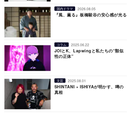
2026.08.05
国内ドラマ
『風、薫る』板橋駿谷の安心感が光る
2025.06.22
コラム
JOIとK、Lapwingと私たちの“類似
性の正体”
2025.08.01
文芸
SHINTANI × ISHIYAが明かす、噂の
真相