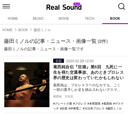
HOME
MUSIC
MOVIE
TECH
BOOK
HOME
BOOK
藤田ミノル
藤田ミノルの記事・ニュース・画像一覧
(2件)
藤田ミノルの記事・ニュース・画像一覧です
2020.02.29 12:00
文芸
葛西純自伝『狂猿』第5回 九死に一
生を得た交通事故、あのときプロレス
界の歴史は変わっていたかもしれない
葛西純は、プロレスラーのなかでも、ごく
一部の選手しか足を踏み入れないデスマッ
チの世界で「カリスマ」と呼ばれている選
葛西純、大谷弦
手だ。20年以…
グレート小鹿
プロレス
本間朋晃
葛西純
デスマ
ッチ
狂猿
伊東竜二
大日本プロレス
藤田ミノル