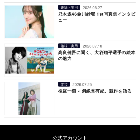
2026.06.27
趣味・実用
乃木坂46金川紗耶 1st写真集インタビ
ュー
2026.07.18
趣味・実用
高良健吾に聞く、大谷翔平選手の絵本
の魅力
2026.07.25
文芸
桜庭一樹 × 斜線堂有紀、競作を語る
公式アカウント