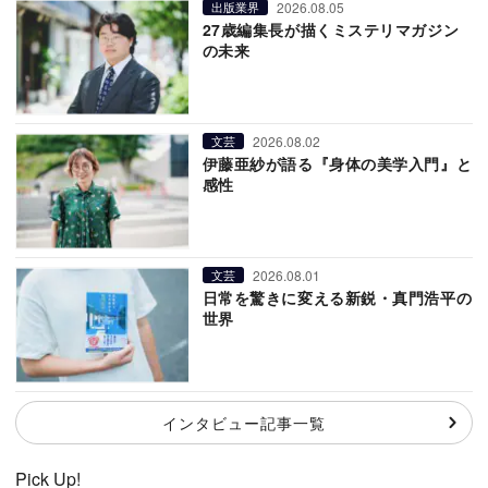
2026.08.05
出版業界
27歳編集長が描くミステリマガジン
の未来
2026.08.02
文芸
伊藤亜紗が語る『身体の美学入門』と
感性
2026.08.01
文芸
日常を驚きに変える新鋭・真門浩平の
世界
インタビュー記事一覧
Pick Up!