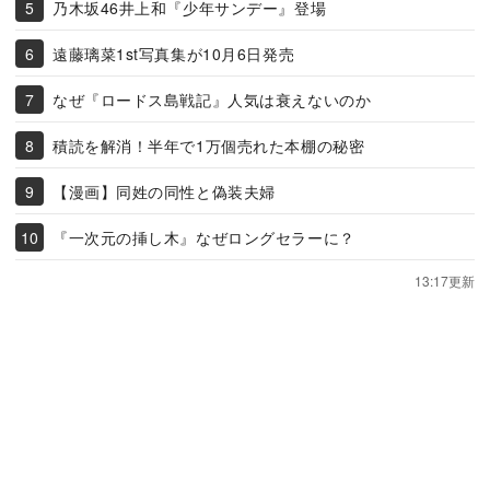
乃木坂46井上和『少年サンデー』登場
遠藤璃菜1st写真集が10月6日発売
なぜ『ロードス島戦記』人気は衰えないのか
積読を解消！半年で1万個売れた本棚の秘密
【漫画】同姓の同性と偽装夫婦
『一次元の挿し木』なぜロングセラーに？
13:17更新