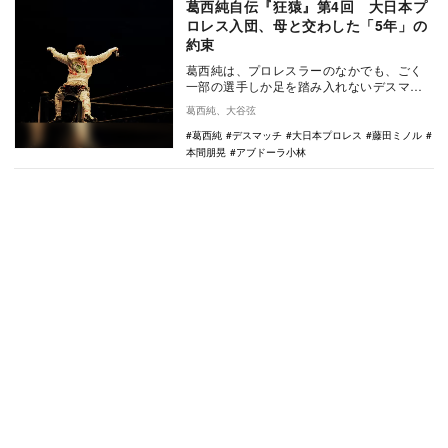
葛西純自伝『狂猿』第4回 大日本プ
ロレス入団、母と交わした「5年」の
約束
葛西純は、プロレスラーのなかでも、ごく
一部の選手しか足を踏み入れないデスマッ
チの世界で「カリスマ」と呼ばれている選
葛西純、大谷弦
手だ。20年以…
葛西純
デスマッチ
大日本プロレス
藤田ミノル
本間朋晃
アブドーラ小林