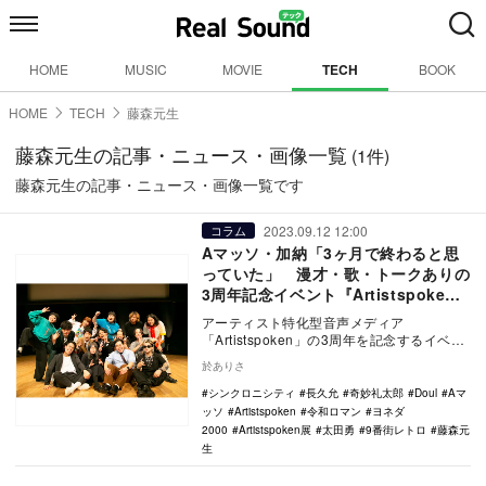
HOME
MUSIC
MOVIE
TECH
BOOK
HOME
TECH
藤森元生
藤森元生の記事・ニュース・画像一覧
(1件)
藤森元生の記事・ニュース・画像一覧です
2023.09.12 12:00
コラム
Aマッソ・加納「3ヶ月で終わると思
っていた」 漫才・歌・トークありの
3周年記念イベント『Artistspoken
展』レポート
アーティスト特化型音声メディア
「Artistspoken」の3周年を記念するイベン
ト『Artistspoken展』が2023年9…
於ありさ
シンクロニシティ
長久允
奇妙礼太郎
Doul
Aマ
ッソ
Artistspoken
令和ロマン
ヨネダ
2000
Artistspoken展
太田勇
9番街レトロ
藤森元
生