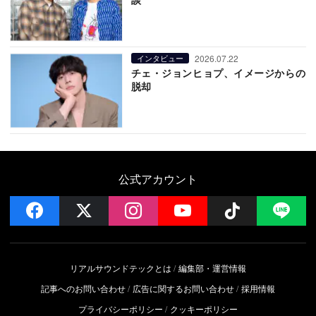
2026.07.22
インタビュー
チェ・ジョンヒョプ、イメージからの
脱却
公式アカウント
facebook
x
instagram
YouTube
Follow on 
LI
リアルサウンドテックとは
編集部・運営情報
記事へのお問い合わせ
広告に関するお問い合わせ
採用情報
プライバシーポリシー
クッキーポリシー