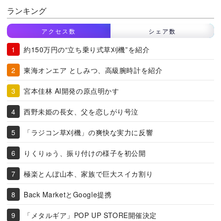
ランキング
アクセス数
シェア数
約150万円の“立ち乗り式草刈機”を紹介
東海オンエア としみつ、高級腕時計を紹介
宮本佳林 AI開発の原点明かす
西野未姫の長女、父を恋しがり号泣
「ラジコン草刈機」の爽快な実力に反響
りくりゅう、振り付けの様子を初公開
極楽とんぼ山本、家族で巨大スイカ割り
Back MarketとGoogle提携
「メタルギア」POP UP STORE開催決定