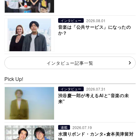
2026.08.01
インタビュー
音楽は「公共サービス」になったの
か？
インタビュー記事一覧
Pick Up!
2026.07.31
インタビュー
渋谷慶一郎が考えるAIと“音楽の未
来”
2026.07.19
連載
水溜りボンド・カンタ×倉本美津留対
談