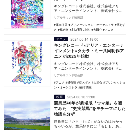
キングレコード株式会社、株式会社アリ
ア・エンターテインメント、株式会社タカ
ラトミーによるオリジナルTVアニメ『プリ
リアルサウンド映画部
ンセッション・…
藤本侑里
プリンセッション・オーケストラ
葵あず
さ
橘杏咲
SILVER LINK.
大沼心
アニメ
2024.06.14 18:00
アニメ
キングレコード×アリア・エンターテ
インメント×タカラトミー共同制作ア
ニメが2025年始動
キングレコード株式会社、株式会社アリ
ア・エンターテインメント、株式会社タカ
ラトミーが共同で制作する完全オリジナル
リアルサウンド映画部
TVアニメ『プリ…
アニメ
橘杏咲
葵あずさ
大沼心
プリンセッショ
ン・オーケストラ
藤本侑里
2024.06.10 11:00
映画
競馬歴40年が劇場版『ウマ娘』を観
てみた “史実競馬”をモチーフにした
物語を分析
勝負事に「たら・れば」がないのはわかっ
ちゃいるが、競馬好きには「もしも、あの