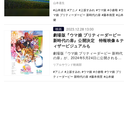
ウマがこのレース走っていたら」と妄想す
山本道生
る性癖があると…
山本道生
アニメ
上坂すみれ
ウマ娘
小倉唯
ウ
マ娘 プリティーダービー 新時代の扉
藤本侑里
山本
健
2023.12.28 13:00
映画
劇場版『ウマ娘 プリティーダービー
新時代の扉』公開決定 特報映像＆テ
ィザービジュアルも
劇場版『ウマ娘 プリティーダービー 新時代
の扉』が、2024年5月24日に公開されるこ
とが決定。あわせて、特報映像と劇場版テ
リアルサウンド映画部
ィザ…
アニメ
上坂すみれ
ウマ娘
小倉唯
ウマ娘 プリ
ティーダービー 新時代の扉
藤本侑里
山本健