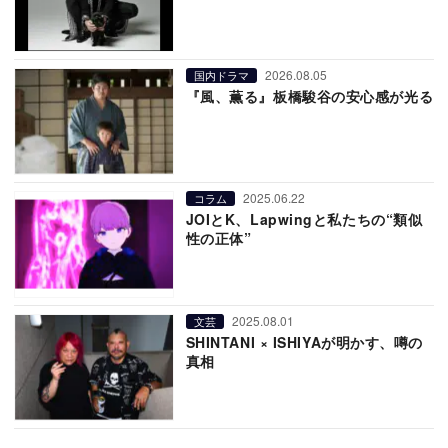
2026.08.05
国内ドラマ
『風、薫る』板橋駿谷の安心感が光る
2025.06.22
コラム
JOIとK、Lapwingと私たちの“類似
性の正体”
2025.08.01
文芸
SHINTANI × ISHIYAが明かす、噂の
真相