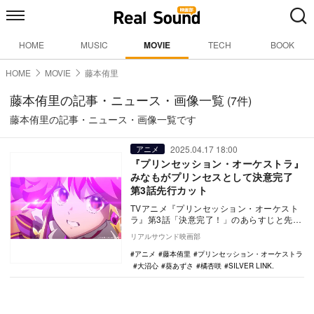
HOME
MUSIC
MOVIE
TECH
BOOK
HOME
MOVIE
藤本侑里
藤本侑里の記事・ニュース・画像一覧
(7件)
藤本侑里の記事・ニュース・画像一覧です
2025.04.17 18:00
アニメ
『プリンセッション・オーケストラ』
みなもがプリンセスとして決意完了
第3話先行カット
TVアニメ『プリンセッション・オーケスト
ラ』第3話「決意完了！」のあらすじと先行
カットが公開された。 TVerで『プリンセッ
リアルサウンド映画部
シ…
アニメ
藤本侑里
プリンセッション・オーケストラ
大沼心
葵あずさ
橘杏咲
SILVER LINK.