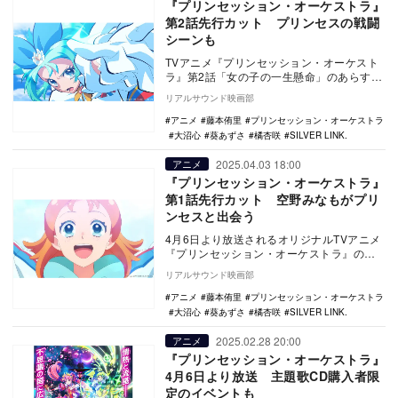
『プリンセッション・オーケストラ』
第2話先行カット プリンセスの戦闘
シーンも
TVアニメ『プリンセッション・オーケスト
ラ』第2話「女の子の一生懸命」のあらすじ
と先行カットが公開された。 TVerで『『プ
リアルサウンド映画部
リ…
アニメ
藤本侑里
プリンセッション・オーケストラ
大沼心
葵あずさ
橘杏咲
SILVER LINK.
2025.04.03 18:00
アニメ
『プリンセッション・オーケストラ』
第1話先行カット 空野みなもがプリ
ンセスと出会う
4月6日より放送されるオリジナルTVアニメ
『プリンセッション・オーケストラ』の第1
話あらすじと先行カットが公開された。
リアルサウンド映画部
音楽…
アニメ
藤本侑里
プリンセッション・オーケストラ
大沼心
葵あずさ
橘杏咲
SILVER LINK.
2025.02.28 20:00
アニメ
『プリンセッション・オーケストラ』
4月6日より放送 主題歌CD購入者限
定のイベントも