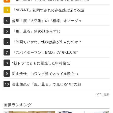
『VIVANT』花岡すみれの存在感と深まる謎
趣里主演『大空港』の『相棒』オマージュ
『風、薫る』第95話あらすじ
『映画ちいかわ』怪物は誰が生んだのか？
『スパイダーマン：BND』の“夏休み感”
“朝ドラ”とともに躍進した中村倫也
影山優佳、白ワンピ姿でスタイル際立つ
美山加恋が『風、薫る』で見せる“母”の顔
00:13更新
画像ランキング