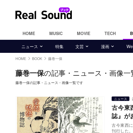
HOME
MUSIC
MOVIE
TECH
ニュース
特集
文芸
漫画
W
HOME
BOOK
藤巻一保
の記事・ニュース・画像一
藤巻一保
藤巻一保の記事・ニュース・画像一覧です
ニュース
古今東
誌』が
古今東西に