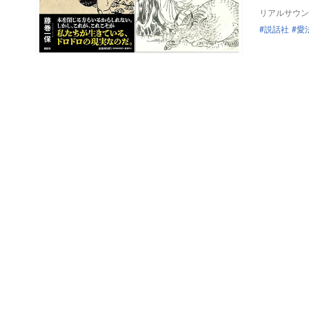
リアルサウン
説話社
愛