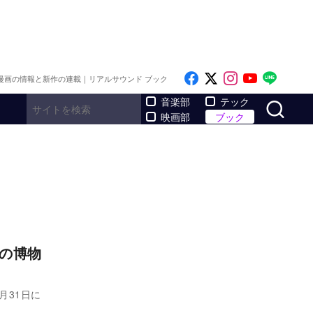
Like on Facebook
Follow on x
Follow on I
Follow o
Follo
漫画の情報と新作の連載｜リアルサウンド ブック
サ
音楽部
テック
映画部
ブック
法の博物
月31日に