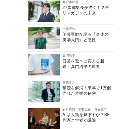
井戸本幹也
27歳編集長が描くミステ
リマガジンの未来
伊藤亜紗
伊藤亜紗が語る『身体の
美学入門』と感性
真門浩平
日常を驚きに変える新
鋭・真門浩平の世界
高橋孝介
積読を解消！半年で1万個
売れた本棚の秘密
安野貴博、駒村圭吾、長谷敏司
AIは人類を滅ぼすか？SF
作家と学者が議論