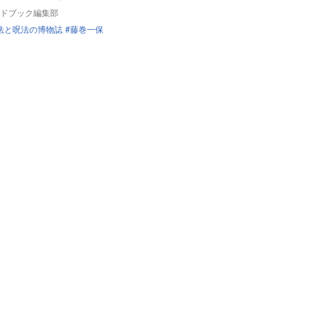
ドブック編集部
法と呪法の博物誌
藤巻一保