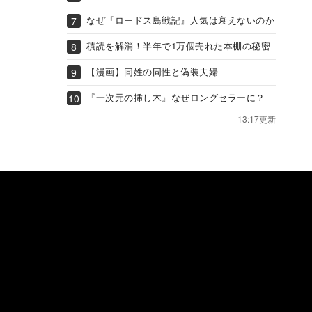
なぜ『ロードス島戦記』人気は衰えないのか
積読を解消！半年で1万個売れた本棚の秘密
【漫画】同姓の同性と偽装夫婦
『一次元の挿し木』なぜロングセラーに？
13:17更新