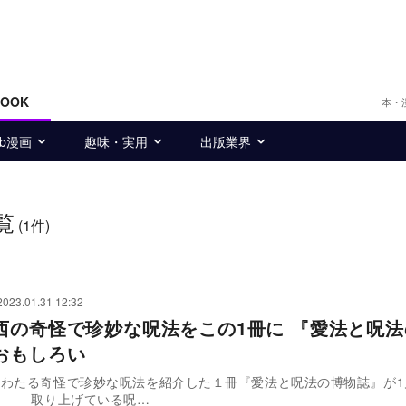
BOOK
本・
eb漫画
趣味・実用
出版業界
覧
(1件)
2023.01.31 12:32
西の奇怪で珍妙な呪法をこの1冊に 『愛法と呪
おもしろい
わたる奇怪で珍妙な呪法を紹介した１冊『愛法と呪法の博物誌』が1
刊行した。 取り上げている呪…