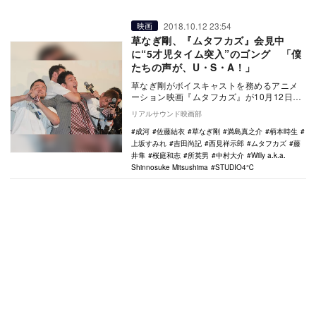
2018.10.12 23:54
映画
草なぎ剛、『ムタフカズ』会見中
に“5才児タイム突入”のゴング 「僕
たちの声が、U・S・A！」
草なぎ剛がボイスキャストを務めるアニメ
ーション映画『ムタフカズ』が10月12日に
公開。満島真之介、柄本時生、西見祥示郎
リアルサウンド映画部
監督らと共…
成河
佐藤結衣
草なぎ剛
満島真之介
柄本時生
上坂すみれ
吉田尚記
西見祥示郎
ムタフカズ
藤
井隼
桜庭和志
所英男
中村大介
Willy a.k.a.
Shinnosuke Mitsushima
STUDIO4℃