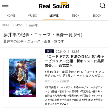
HOME
MUSIC
MOVIE
TECH
BOOK
HOME
MOVIE
藤井隼
藤井隼の記事・ニュース・画像一覧
(2件)
藤井隼の記事・ニュース・画像一覧です
2024.04.11 12:15
映画
『コードギアス 奪還のロゼ』第1幕キ
ービジュアル公開 新キャストに黒田
崇矢、小西克幸ら
5月10日より劇場上映される『コードギアス
奪還のロゼ』第1幕のキービジュアルが公開
され、あわせて追加キャストが発表され
リアルサウンド映画部
た。 …
富田美憂
コードギアス 奪還のロゼ
コードギアス
谷口悟朗
坂泰斗
白石晴香
千葉翔也
藤井隼
春野杏
大河内一楼
黒田崇矢
小西克幸
サンライ
ズ
杉山里穂
小林親弘
青山穣
野川雅史
寺崎裕
香
山本兼平
アニメ