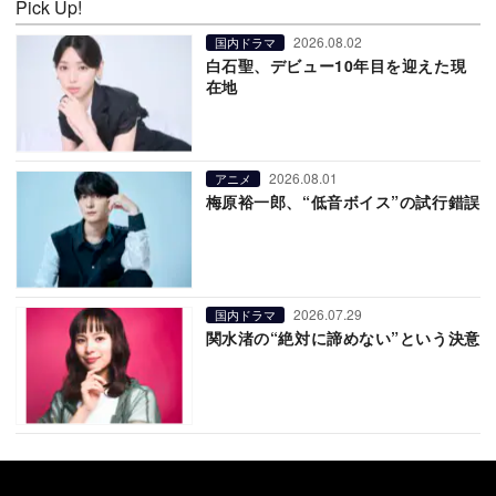
Pick Up!
2026.08.02
国内ドラマ
白石聖、デビュー10年目を迎えた現
在地
2026.08.01
アニメ
梅原裕一郎、“低音ボイス”の試行錯誤
2026.07.29
国内ドラマ
関水渚の“絶対に諦めない”という決意