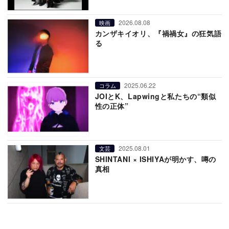
2026.08.08
映画
カンザキイオリ、『禍禍女』の狂気語
る
2025.06.22
コラム
JOIとK、Lapwingと私たちの“類似
性の正体”
2025.08.01
文芸
SHINTANI × ISHIYAが明かす、噂の
真相