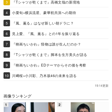
『Tシャツが乾くまで』高橋文哉の新境地
小栗旬×横浜流星、豪華初共演への期待
『風、薫る』はなぜ新しい朝ドラに？
見上愛、『風、薫る』との1年を振り返る
『映画ちいかわ』怪物は誰が生んだのか？
『Tシャツが乾くまで』脚本を生方美久が語る
『映画ちいかわ』EDテーマからその後を考察
川﨑桜×小川彩、乃木坂46の未来を語る
19:14更新
画像ランキング