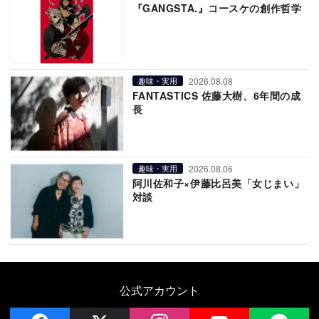
『GANGSTA.』コースケの創作哲学
2026.08.08
趣味・実用
FANTASTICS 佐藤大樹、6年間の成
長
2026.08.06
趣味・実用
阿川佐和子×伊藤比呂美「女じまい」
対談
公式アカウント