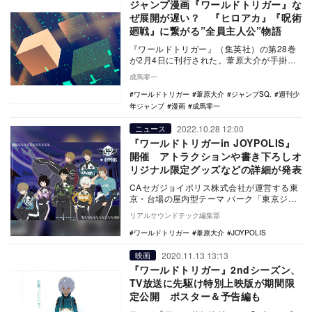
ジャンプ漫画『ワールドトリガー』な
ぜ展開が遅い？ 『ヒロアカ』『呪術
廻戦』に繋がる”全員主人公”物語
『ワールドトリガー』（集英社）の第28巻
が2月4日に刊行された。葦原大介が手掛け
るSFバトル漫画『ワールドトリガー』は、
成馬零一
2013…
ワールドトリガー
葦原大介
ジャンプSQ.
週刊少
年ジャンプ
漫画
成馬零一
2022.10.28 12:00
ニュース
『ワールドトリガーin JOYPOLIS』
開催 アトラクションや書き下ろしオ
リジナル限定グッズなどの詳細が発表
CAセガジョイポリス株式会社が運営する東
京・台場の屋内型テーマ パーク「東京ジョ
イポリス」は、TVアニメ『ワールト…
リアルサウンドテック編集部
ワールドトリガー
葦原大介
JOYPOLIS
2020.11.13 13:13
映画
『ワールドトリガー』2ndシーズン、
TV放送に先駆け特別上映版が期間限
定公開 ポスター＆予告編も