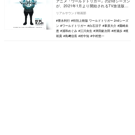
アニメ『ワールドトリガー』の2ndシーズン
が、2021年1月より開始されるTV放送版に
先がけ、『特別上映版』として12月25日
リアルサウンド映画部
よ…
豊永利行
特別上映版 ワールドトリガー 2ndシーズ
ン
ワールドトリガー
白石涼子
葦原大介
園崎未
恵
浦和めぐみ
江川央生
津田健次郎
村瀬歩
梶
裕貴
島﨑信長
村中知
中村悠一