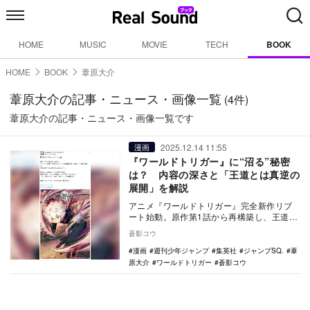
HOME
MUSIC
MOVIE
TECH
BOOK
HOME
BOOK
葦原大介
葦原大介の記事・ニュース・画像一覧
(4件)
葦原大介の記事・ニュース・画像一覧です
2025.12.14 11:55
漫画
『ワールドトリガー』に“沼る”秘密
は？ 内容の深さと「王道とは真逆の
展開」を解説
アニメ『ワールドトリガー』完全新作リブ
ート始動。原作第1話から再構築し、王道と
は逆を行く緻密な頭脳戦や独自の魅力を令
蒼影コウ
和の技術で描…
漫画
週刊少年ジャンプ
集英社
ジャンプSQ.
葦
原大介
ワールドトリガー
蒼影コウ