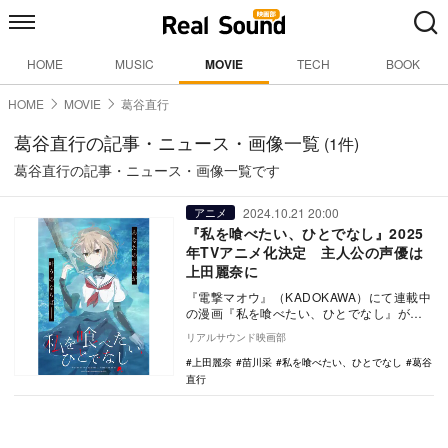
HOME
MUSIC
MOVIE
TECH
BOOK
HOME
MOVIE
葛谷直行
葛谷直行の記事・ニュース・画像一覧
(1件)
葛谷直行の記事・ニュース・画像一覧です
2024.10.21 20:00
アニメ
『私を喰べたい、ひとでなし』2025
年TVアニメ化決定 主人公の声優は
上田麗奈に
『電撃マオウ』（KADOKAWA）にて連載中
の漫画『私を喰べたい、ひとでなし』が、
2025年にTVアニメ化されることが決定し
リアルサウンド映画部
た。…
上田麗奈
苗川采
私を喰べたい、ひとでなし
葛谷
直行