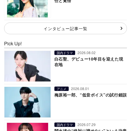
任と覚悟
インタビュー記事一覧
Pick Up!
2026.08.02
国内ドラマ
白石聖、デビュー10年目を迎えた現
在地
2026.08.01
アニメ
梅原裕一郎、“低音ボイス”の試行錯誤
2026.07.29
国内ドラマ
関水渚の“絶対に諦めない”という決意