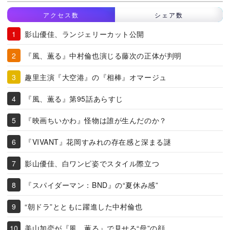
アクセス数
シェア数
影山優佳、ランジェリーカット公開
『風、薫る』中村倫也演じる藤次の正体が判明
趣里主演『大空港』の『相棒』オマージュ
『風、薫る』第95話あらすじ
『映画ちいかわ』怪物は誰が生んだのか？
『VIVANT』花岡すみれの存在感と深まる謎
影山優佳、白ワンピ姿でスタイル際立つ
『スパイダーマン：BND』の“夏休み感”
“朝ドラ”とともに躍進した中村倫也
美山加恋が『風、薫る』で見せる“母”の顔