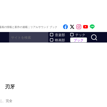
Like on Facebook
Follow on x
Follow on I
Follow o
Follo
漫画の情報と新作の連載｜リアルサウンド ブック
サ
音楽部
テック
映画部
ブック
 刃牙
に、完全