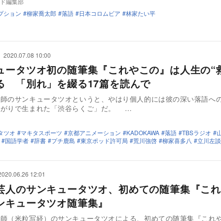
ド編集部
プション
柳家喬太郎
落語
日本コロムビア
林家たい平
2020.07.08 10:00
ュータツオ初の随筆集『これやこの』は人生の“
る 「別れ」を綴る17篇を読んで
才師のサンキュータツオというと、やはり個人的には彼の深い落語へ
繋がりで生まれた「渋谷らくご」だ。 …
タツオ
マキタスポーツ
京都アニメーション
KADOKAWA
落語
TBSラジオ
国語学者
辞書
プチ鹿島
東京ポッド許可局
荒川強啓
柳家喜多八
立川左談
2020.06.26 12:01
芸人のサンキュータツオ、初めての随筆集『これ
ンキュータツオ随筆集』
才師（米粒写経）のサンキュータツオによる、初めての随筆集『これ