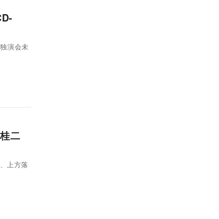
D-
の独演会未
桂二
め、上方落