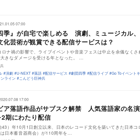
21.01.05 07:00
四季』が自宅で楽しめる 演劇、ミュージカル、
文化芸術が観賞できる配信サービスは？
はコロナ禍の影響で、ライブイベントや音楽フェスは中止を余儀なくさ
大きなダメージを受ける年となった。 …
兵
ル
演劇
U-NEXT
落語
配信サービス
劇団四季
配信ライブ
Go Toイベン
オンライン
こんどう巨神兵
2020.07.08 17:00
ビア落語作品がサブスク解禁 人気落語家の名演
席を2期にわたり配信
明治43）年10月1日創立以来、日本のレコード文化を築いてきた日本コ
は日本蓄音器商会）が110周年を…