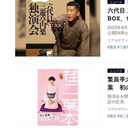
ニュース
六代目
BOX
2022年
公開29席
リアルサウン
落語
三遊
ニュース
繁昌亭
葉 初
独演会を開
語の定席、
リアルサウン
落語
桂二