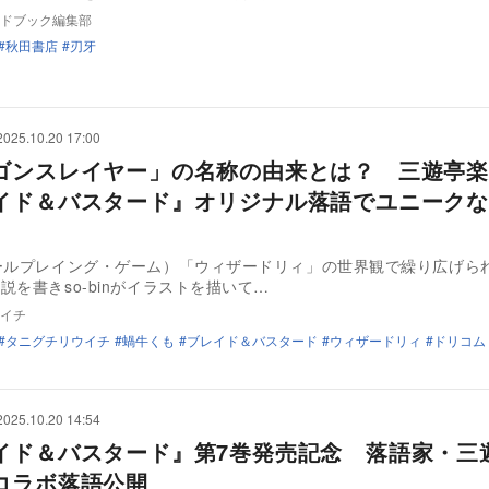
ドブック編集部
秋田書店
刃牙
2025.10.20 17:00
ゴンスレイヤー」の名称の由来とは？ 三遊亭楽
イド＆バスタード』オリジナル落語でユニークな
ールプレイング・ゲーム）「ウィザードリィ」の世界観で繰り広げら
説を書きso-binがイラストを描いて…
イチ
タニグチリウイチ
蝸牛くも
ブレイド＆バスタード
ウィザードリィ
ドリコム
2025.10.20 14:54
イド＆バスタード』第7巻発売記念 落語家・三
天とのコラボ落語公開