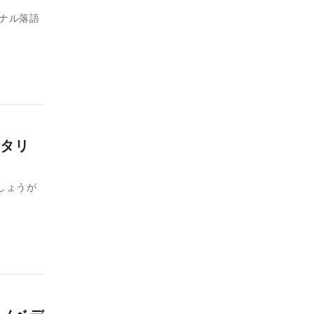
ナル落語
タリ
しょうが