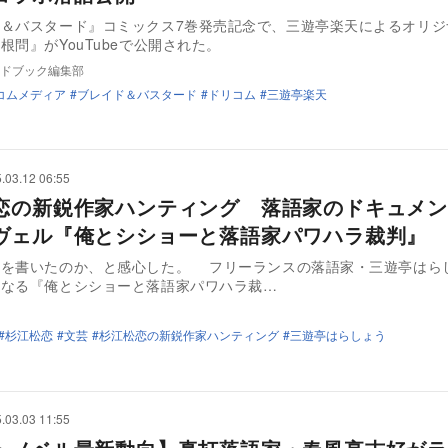
ド＆バスタード』コミックス7巻発売記念で、三遊亭楽天によるオリジ
根問』がYouTubeで公開された。
ドブック編集部
コムメディア
ブレイド＆バスタード
ドリコム
三遊亭楽天
.03.12 06:55
恋の新鋭作家ハンティング 落語家のドキュメン
ヴェル『俺とシショーと落語家パワハラ裁判』
のを書いたのか、と感心した。 フリーランスの落語家・三遊亭はら
となる『俺とシショーと落語家パワハラ裁…
杉江松恋
文芸
杉江松恋の新鋭作家ハンティング
三遊亭はらしょう
.03.03 11:55