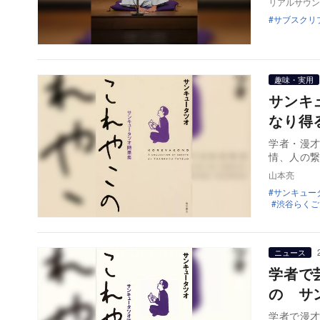
リアルサウン
サブスクリ
趣味・実用
サンキ
なり得
学者・漫
情、人の
山本亮
サンキュー
渋谷らくご
ニュース
学者で
の サ
学者で漫