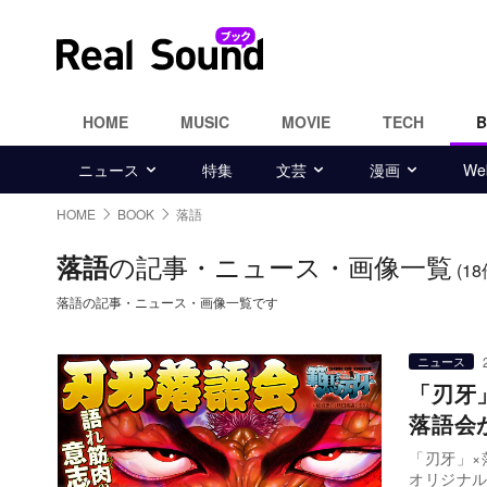
HOME
MUSIC
MOVIE
TECH
ニュース
特集
文芸
漫画
W
HOME
BOOK
落語
の記事・ニュース・画像一覧
落語
(18
落語の記事・ニュース・画像一覧です
ニュース
「刃牙
落語会
「刃牙」×
オリジナ