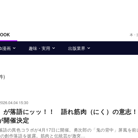
BOOK
本・
eb漫画
趣味・実用
出版業界
件)
2026.04.04 15:30
」が落語にッッ！！ 語れ筋肉（にく）の意志！
が開催決定
落語の異色コラボが4月17日に開催。勇次郎の「鬼の背中」屏風を前
ルの創作落語を披露。筋肉と伝統芸が激突…