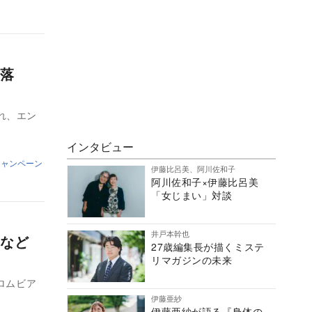
落
れ、エン
インタビュー
トキャンペーン
伊藤比呂美、阿川佐和子
阿川佐和子×伊藤比呂美
「女じまい」対談
井戸本幹也
など
27歳編集長が描くミステ
リマガジンの未来
ロムビア
伊藤亜紗
伊藤亜紗が語る『身体の