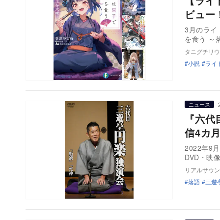
【ライ
ビュー
3月のラ
を食う ～
タニグチリウ
小説
ライ
ニュース
『六代
信4カ
2022年
DVD・映
リアルサウン
落語
三遊