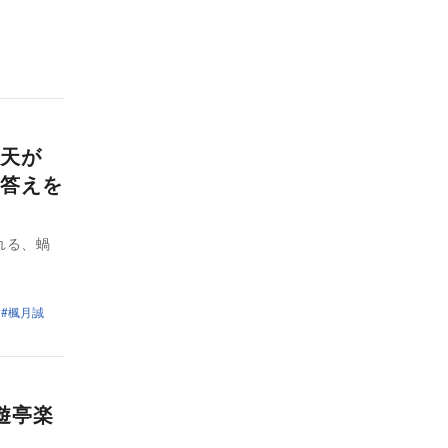
天が
答えを
れる、蝸
楓月誠
遊亭楽