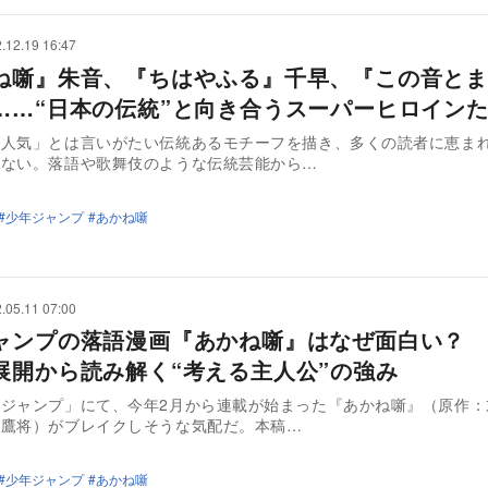
.12.19 16:47
ね噺』朱音、『ちはやふる』千早、『この音とま
……“日本の伝統”と向き合うスーパーヒロイン
大人気」とは言いがたい伝統あるモチーフを描き、多くの読者に恵ま
くない。落語や歌舞伎のような伝統芸能から…
少年ジャンプ
あかね噺
.05.11 07:00
ャンプの落語漫画『あかね噺』はなぜ面白い？ 
展開から読み解く“考える主人公”の強み
年ジャンプ」にて、今年2月から連載が始まった『あかね噺』（原作：
上鷹将）がブレイクしそうな気配だ。本稿…
少年ジャンプ
あかね噺