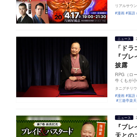
リアルサウン
漫画
落語
ニュース
「ドラ
『ブレ
披露
RPG（ロ
牛くもが小
タニグチリウ
漫画
落語
三遊亭楽天
ニュース
『ブレ