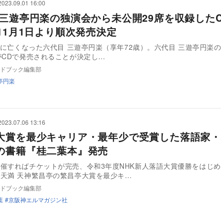
2023.09.01 16:00
 三遊亭円楽の独演会から未公開29席を収録したC
、11月1日より順次発売決定
9月に亡くなった六代目 三遊亭円楽（享年72歳）。六代目 三遊亭円楽
がCDで発売されることが決定し…
ドブック編集部
亭円楽
2023.07.06 13:16
大賞を最少キャリア・最年少で受賞した落語家・
の書籍『桂二葉本』発売
催すればチケットが完売、令和3年度NHK新人落語大賞優勝をはじ
天満 天神繁昌亭の繁昌亭大賞を最少キ…
ドブック編集部
葉
京阪神エルマガジン社