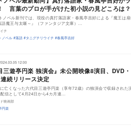
トノベル最新動向】真打落語家・春風亭吉好がラ
！ 言葉のプロが手がけた初小説の見どころは？
イトノベル新刊では、現役の真打落語家・春風亭吉好による『魔王は扇
落語魔王与太噺～』（ファンタジア文庫）…
イチ
トノベル
落語
タニグチリウイチ
春風亭吉好
2024.03.05 12:00
目三遊亭円楽 独演会』未公開映像8演目、DVD
月連続リリース決定
9月に亡くなった六代目三遊亭円楽（享年72歳）の独演会で収録された
像配信として4月24日から4カ月連…
ド映画部
亭円楽