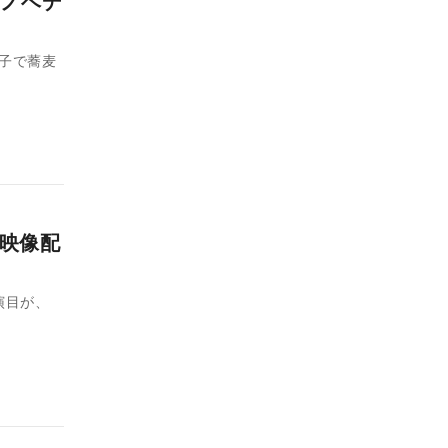
ノベデ
子で蕎麦
・映像配
演目が、