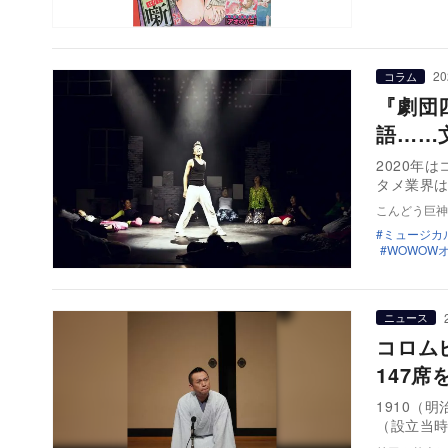
20
コラム
『劇団
語……
2020年
タメ業界は
こんどう巨神
ミュージカ
WOWOW
ニュース
コロム
147
1910（
（設立当時