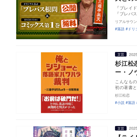
『ブレイ
『ブレバス
リアルサウン
落語
ドリ
2025
文芸
杉江松
ー・ノ
こんなも
初の著書
杉江松恋
小説
落語
2025
文芸