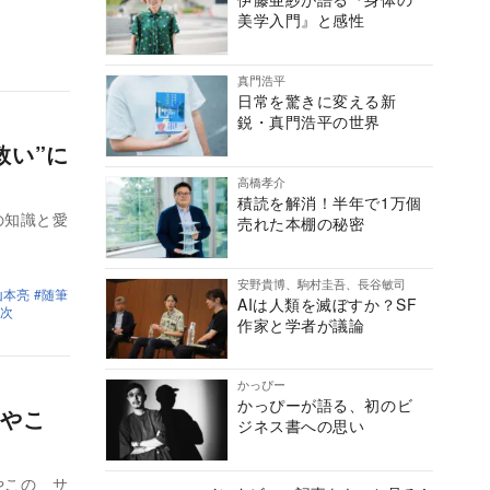
美学入門』と感性
真門浩平
日常を驚きに変える新
鋭・真門浩平の世界
救い”に
高橋孝介
積読を解消！半年で1万個
の知識と愛
売れた本棚の秘密
安野貴博、駒村圭吾、長谷敏司
山本亮
随筆
AIは人類を滅ぼすか？SF
次
作家と学者が議論
かっぴー
かっぴーが語る、初のビ
やこ
ジネス書への思い
やこの サ