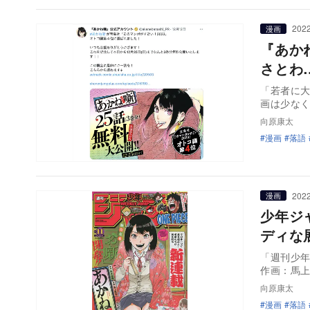
2022
漫画
『あか
さとわ
「若者に
画は少な
向原康太
漫画
落語
2022
漫画
少年ジ
ディな
「週刊少
作画：馬
向原康太
漫画
落語