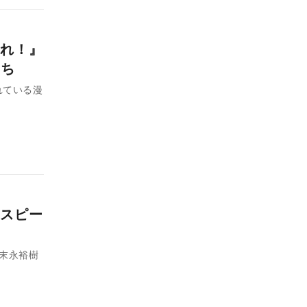
れ！』
たち
れている漫
スピー
末永裕樹