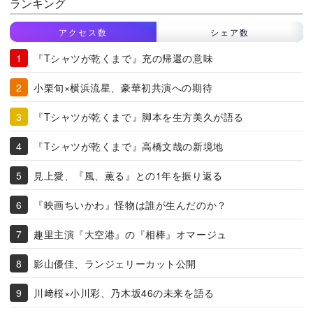
ランキング
アクセス数
シェア数
『Tシャツが乾くまで』充の帰還の意味
小栗旬×横浜流星、豪華初共演への期待
『Tシャツが乾くまで』脚本を生方美久が語る
『Tシャツが乾くまで』高橋文哉の新境地
見上愛、『風、薫る』との1年を振り返る
『映画ちいかわ』怪物は誰が生んだのか？
趣里主演『大空港』の『相棒』オマージュ
影山優佳、ランジェリーカット公開
川﨑桜×小川彩、乃木坂46の未来を語る