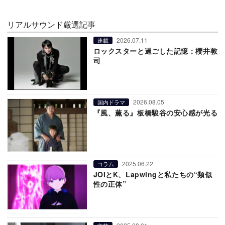
リアルサウンド厳選記事
2026.07.11
連載
ロックスターと過ごした記憶：櫻井敦
司
2026.08.05
国内ドラマ
『風、薫る』板橋駿谷の安心感が光る
2025.06.22
コラム
JOIとK、Lapwingと私たちの“類似
性の正体”