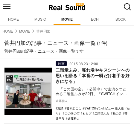
HOME
MUSIC
MOVIE
TECH
BOOK
HOME
MOVIE
菅井円加
菅井円加の記事・ニュース・画像一覧
(1件)
菅井円加の記事・ニュース・画像一覧です
2015.08.23 12:00
映画
二階堂ふみ、濡れ場やキスシーンへの
思いを語る「本番の一瞬だけ相手を好
きになる」
『この国の空』（公開中）で主演をつと
める二階堂ふみが22日、『SWITCHインタ
ビュー 達人達（たち）』（NHK）に出演
近藤雅人
し…
対談
書き起こし
SWITCHインタビュー 達人達（た
ち）
この国の空
ヒミズ
二階堂ふみ
私の男
菅
井円加
近藤雅人