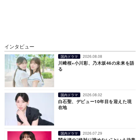
インタビュー
2026.08.08
国内ドラマ
川﨑桜×小川彩、乃木坂46の未来を語
る
2026.08.02
国内ドラマ
白石聖、デビュー10年目を迎えた現
在地
2026.07.29
国内ドラマ
関水渚の“絶対に諦めない”という決意