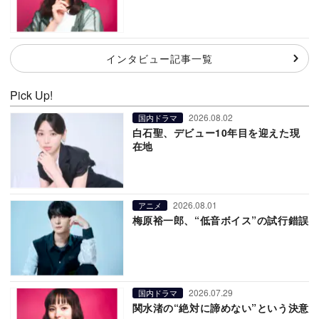
インタビュー記事一覧
Pick Up!
2026.08.02
国内ドラマ
白石聖、デビュー10年目を迎えた現
在地
2026.08.01
アニメ
梅原裕一郎、“低音ボイス”の試行錯誤
2026.07.29
国内ドラマ
関水渚の“絶対に諦めない”という決意