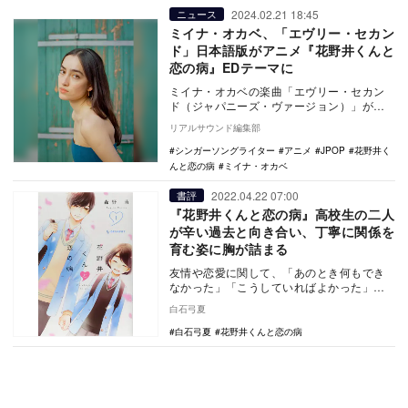
2024.02.21 18:45
ニュース
ミイナ・オカベ、「エヴリー・セカン
ド」日本語版がアニメ『花野井くんと
恋の病』EDテーマに
ミイナ・オカベの楽曲「エヴリー・セカン
ド（ジャパニーズ・ヴァージョン）」が、
アニメ『花野井くんと恋の病』（TBS系）
リアルサウンド編集部
のエンディン…
シンガーソングライター
アニメ
JPOP
花野井く
んと恋の病
ミイナ・オカベ
2022.04.22 07:00
書評
『花野井くんと恋の病』高校生の二人
が辛い過去と向き合い、丁寧に関係を
育む姿に胸が詰まる
友情や恋愛に関して、「あのとき何もでき
なかった」「こうしていればよかった」と
いう後悔は、誰しもあるのではないだろう
白石弓夏
か。しかし、そ…
白石弓夏
花野井くんと恋の病