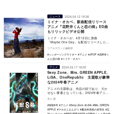
2024.04.12 19:36
ニュース
ミイナ・オカベ、新曲配信リリース
アニメ『花野井くんと恋の病』ED曲
もリリックビデオ公開
ミイナ・オカベが、4月12日に新曲
「Maybe One Day」を配信リリースした。
同楽曲は2025年発売予定の2ndアル…
リアルサウンド編集部
シンガーソングライター
アニメ
JPOP
花野井く
んと恋の病
ミイナ・オカベ
2024.03.17 18:00
アニメ
Sexy Zone、Mrs. GREEN APPLE、
LiSA、OneRepublic 主題歌が豪華
な2024年春アニメ
アニメの主題歌は、作品の顔であり、欠か
せない要素となっている。2024年春アニメ
を見渡してみると、主題歌が豪華な作品が
井上 翼
多い。春ア…
怪獣8号
アニメ
Sexy Zone
LiSA
Mrs. GREEN
APPLE
マカロニえんぴつ
魔法科高校の劣等生
忘
却バッテリー
WIND BREAKER
花野井くんと恋の病