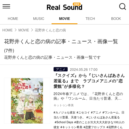
HOME
MUSIC
MOVIE
TECH
BOOK
HOME
MOVIE
花野井くんと恋の病
花野井くんと恋の病の記事・ニュース・画像一覧
(7件)
花野井くんと恋の病の記事・ニュース・画像一覧です
2024.05.26 17:00
アニメ
『スクイズ』から『じいさんばあさん
若返る』まで ラブコメアニメの“恋
愛観”が多様化？
2024年春アニメでは、『花野井くんと恋の
病』や『ワンルーム、日当たり普通、天使
つき。』など、甘酸っぱい恋模様を描いた
キットゥン希美
作品が多数…
カノジョも彼女
ニセコイ
アニメ
ワンルーム、日
当たり普通、天使つき。
じいさんばあさん若返る
School Days
君のことが大大大大大好きな100人の
彼女
キットゥン希美
恋愛フロップス
花野井くん