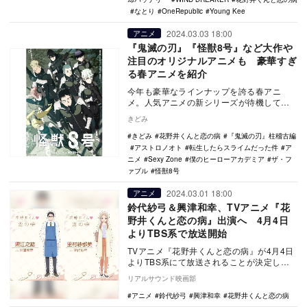
なとり
OneRepublic
Young Kee
2024.03.03 18:00
アニメ
『鬼滅の刃』『怪獣8号』など大作や
注目のオリジナルアニメも 豪華すぎ
る春アニメを紹介
今年も豪華なラインナップを誇る春アニ
メ。人気アニメの新シリーズが待機してい
たり、話題の原作がアニメ化したりと、忙
きどみ
しくなりそうな予…
きどみ
花野井くんと恋の病
『鬼滅の刃』柱稽古編
アストロノオト
転生したらスライムだった件
ア
ニメ
Sexy Zone
僕のヒーローアカデミア
ザ・フ
ァブル
怪獣8号
2024.03.01 18:00
アニメ
鈴代紗弓＆興津和幸、TVアニメ『花
野井くんと恋の病』出演へ 4月4日
よりTBS系で放送開始
TVアニメ『花野井くんと恋の病』が4月4日
よりTBS系にて放送されることが決定し、
あわせて鈴代紗弓と興津和幸の出演が発表
リアルサウンド映画部
された。…
アニメ
鈴代紗弓
興津和幸
花野井くんと恋の病