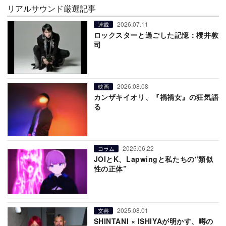
リアルサウンド厳選記事
2026.07.11
連載
ロックスターと過ごした記憶：櫻井敦
司
2026.08.08
映画
カンザキイオリ、『禍禍女』の狂気語
る
2025.06.22
コラム
JOIとK、Lapwingと私たちの“類似
性の正体”
2025.08.01
文芸
SHINTANI × ISHIYAが明かす、噂の