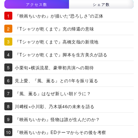
アクセス数
シェア数
『映画ちいかわ』が描いた“恐ろしさ”の正体
『Tシャツが乾くまで』充の帰還の意味
『Tシャツが乾くまで』高橋文哉の新境地
『Tシャツが乾くまで』脚本を生方美久が語る
小栗旬×横浜流星、豪華初共演への期待
見上愛、『風、薫る』との1年を振り返る
『風、薫る』はなぜ新しい朝ドラに？
川﨑桜×小川彩、乃木坂46の未来を語る
『映画ちいかわ』怪物は誰が生んだのか？
『映画ちいかわ』EDテーマからその後を考察