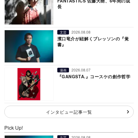
FANTASTICS 佐藤大樹、6年間の成
長
2026.08.08
文芸
濱口竜介が紐解くブレッソンの『覚
書』
2026.08.07
漫画
『GANGSTA.』コースケの創作哲学
インタビュー記事一覧
Pick Up!
2026.08.08
文芸