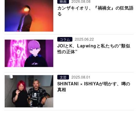
2026.08.08
映画
カンザキイオリ、『禍禍女』の狂気語
る
2025.06.22
コラム
JOIとK、Lapwingと私たちの“類似
性の正体”
2025.08.01
文芸
SHINTANI × ISHIYAが明かす、噂の
真相