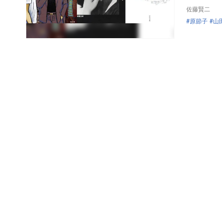
佐藤賢二
原節子
山