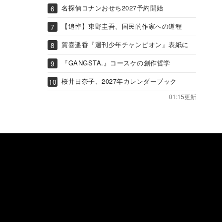
名探偵コナンおせち2027予約開始
【追悼】東野圭吾、国民的作家への道程
賀喜遥香『週刊少年チャンピオン』表紙に
『GANGSTA.』コースケの創作哲学
桜井日奈子、2027年カレンダーブック
01:15更新