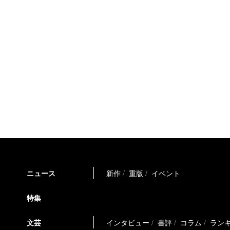
ニュース
新作
重版
イベント
特集
文芸
インタビュー
書評
コラム
ラン