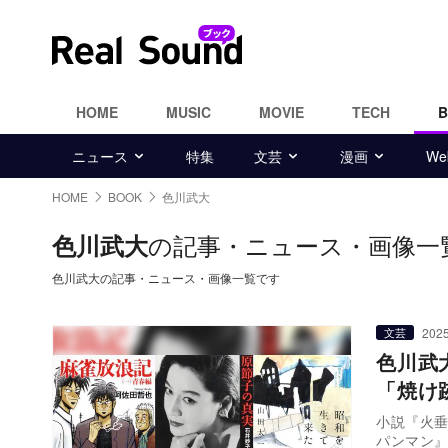
HOME
MUSIC
MOVIE
TECH
ニュース
特集
文芸
漫画
W
HOME
BOOK
色川武大
の記事・ニュース・画像一
色川武大
色川武大の記事・ニュース・画像一覧です
2025
文芸
色川武
「焼け
小説『火
パンマン