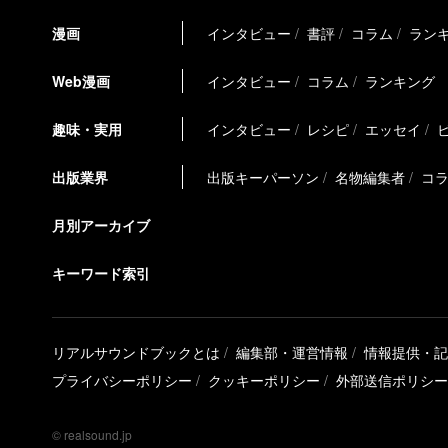
漫画
インタビュー
書評
コラム
ラン
Web漫画
インタビュー
コラム
ランキング
趣味・実用
インタビュー
レシピ
エッセイ
出版業界
出版キーパーソン
名物編集者
コ
月別アーカイブ
キーワード索引
リアルサウンドブックとは
編集部・運営情報
情報提供・記
プライバシーポリシー
クッキーポリシー
外部送信ポリシー
© realsound.jp