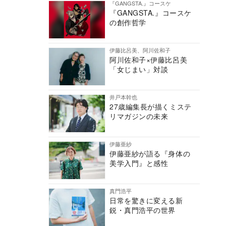
『GANGSTA.』コースケ
『GANGSTA.』コースケ
の創作哲学
伊藤比呂美、阿川佐和子
阿川佐和子×伊藤比呂美
「女じまい」対談
井戸本幹也
27歳編集長が描くミステ
リマガジンの未来
伊藤亜紗
伊藤亜紗が語る『身体の
美学入門』と感性
真門浩平
日常を驚きに変える新
鋭・真門浩平の世界