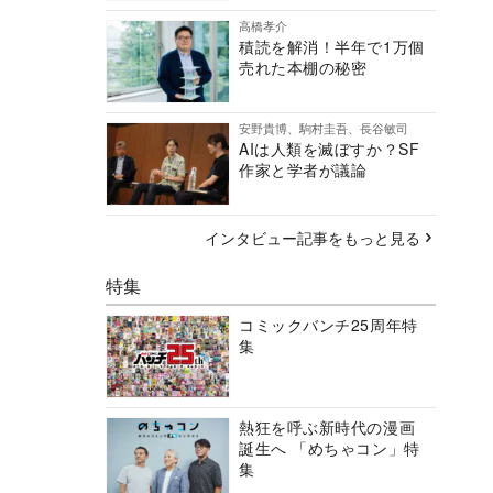
高橋孝介
積読を解消！半年で1万個
売れた本棚の秘密
安野貴博、駒村圭吾、長谷敏司
AIは人類を滅ぼすか？SF
作家と学者が議論
インタビュー記事をもっと見る
特集
コミックバンチ25周年特
集
熱狂を呼ぶ新時代の漫画
誕生へ 「めちゃコン」特
集