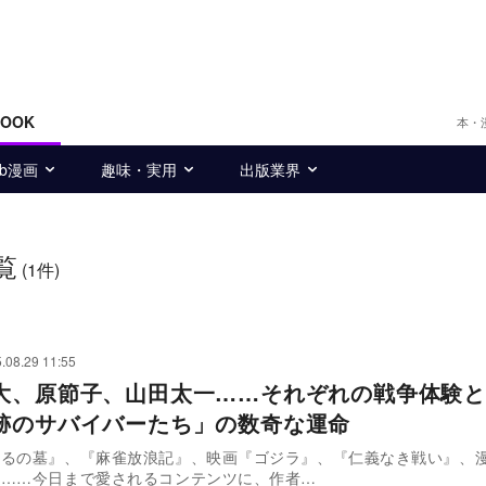
BOOK
本・
eb漫画
趣味・実用
出版業界
覧
(1件)
.08.29 11:55
大、原節子、山田太一……それぞれの戦争体験
跡のサバイバーたち」の数奇な運命
垂るの墓』、『麻雀放浪記』、映画『ゴジラ』、『仁義なき戦い』、
』……今日まで愛されるコンテンツに、作者…