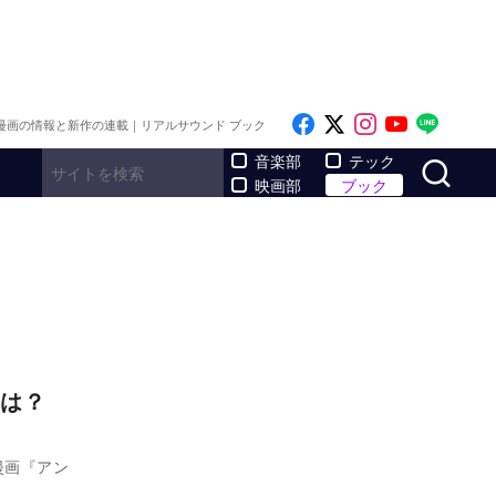
Like on Facebook
Follow on x
Follow on I
Follow o
Follo
漫画の情報と新作の連載｜リアルサウンド ブック
サ
音楽部
テック
映画部
ブック
とは？
漫画『アン