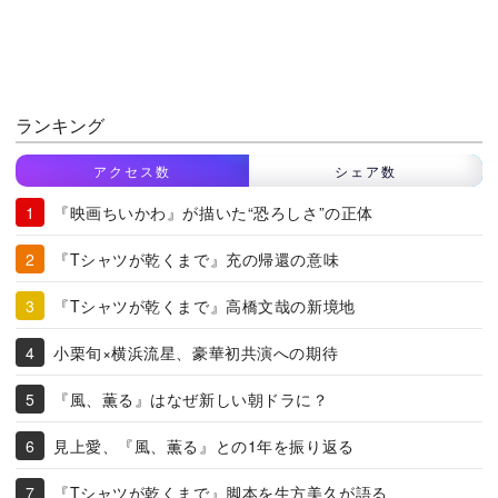
ランキング
アクセス数
シェア数
『映画ちいかわ』が描いた“恐ろしさ”の正体
『Tシャツが乾くまで』充の帰還の意味
『Tシャツが乾くまで』高橋文哉の新境地
小栗旬×横浜流星、豪華初共演への期待
『風、薫る』はなぜ新しい朝ドラに？
見上愛、『風、薫る』との1年を振り返る
『Tシャツが乾くまで』脚本を生方美久が語る