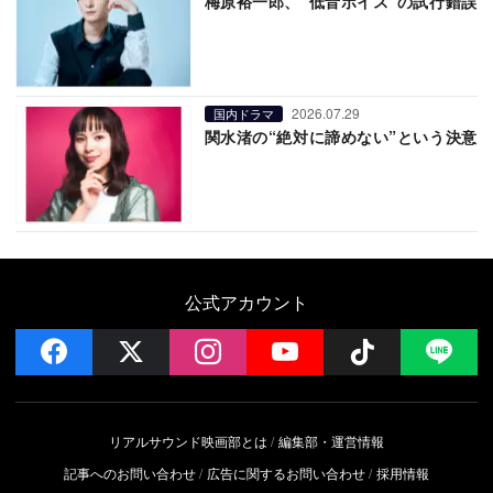
梅原裕一郎、“低音ボイス”の試行錯誤
2026.07.29
国内ドラマ
関水渚の“絶対に諦めない”という決意
公式アカウント
facebook
x
instagram
YouTube
Follow on 
LI
リアルサウンド映画部とは
編集部・運営情報
記事へのお問い合わせ
広告に関するお問い合わせ
採用情報