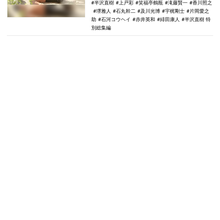
半沢直樹
上戸彩
笑福亭鶴瓶
滝藤賢一
香川照之
堺雅人
石丸幹二
及川光博
宇梶剛士
片岡愛之
助
石河コウヘイ
赤井英和
緋田康人
半沢直樹 特
別総集編