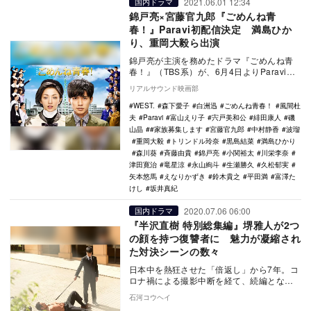
2021.06.01 12:34
国内ドラマ
錦戸亮×宮藤官九郎『ごめんね青
春！』Paravi初配信決定 満島ひか
り、重岡大毅ら出演
錦戸亮が主演を務めたドラマ『ごめんね青
春！』（TBS系）が、6月4日よりParaviで
初配信されることが決定した。 本作は、
リアルサウンド映画部
…
WEST.
森下愛子
白洲迅
ごめんね青春！
風間杜
夫
Paravi
富山えり子
宍戸美和公
緋田康人
磯
山晶
#家族募集します
宮藤官九郎
中村静香
波瑠
重岡大毅
トリンドル玲奈
黒島結菜
満島ひかり
森川葵
斉藤由貴
錦戸亮
小関裕太
川栄李奈
津田寛治
竜星涼
永山絢斗
生瀬勝久
久松郁実
矢本悠馬
えなりかずき
鈴木貴之
平田満
富澤た
けし
坂井真紀
2020.07.06 06:00
国内ドラマ
『半沢直樹 特別総集編』堺雅人が2つ
の顔を持つ復讐者に 魅力が凝縮され
た対決シーンの数々
日本中を熱狂させた「倍返し」から7年。コ
ロナ禍による撮影中断を経て、続編となる
『半沢直樹』（TBS系、2020年7月19日
石河コウヘイ
～）が…