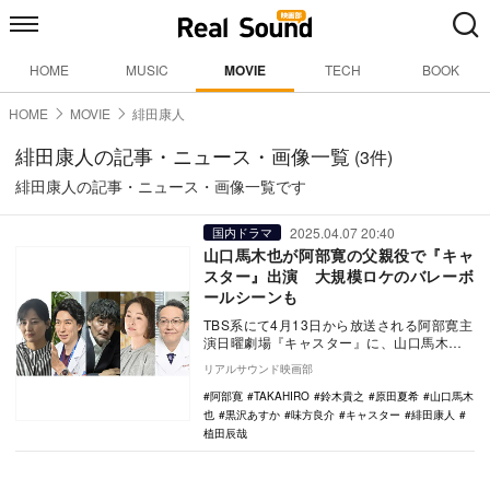
HOME
MUSIC
MOVIE
TECH
BOOK
HOME
MOVIE
緋田康人
緋田康人の記事・ニュース・画像一覧
(3件)
緋田康人の記事・ニュース・画像一覧です
2025.04.07 20:40
国内ドラマ
山口馬木也が阿部寛の父親役で『キャ
スター』出演 大規模ロケのバレーボ
ールシーンも
TBS系にて4月13日から放送される阿部寛主
演日曜劇場『キャスター』に、山口馬木
也、TAKAHIRO、黒沢あすか、緋田康人、
リアルサウンド映画部
原田…
阿部寛
TAKAHIRO
鈴木貴之
原田夏希
山口馬木
也
黒沢あすか
味方良介
キャスター
緋田康人
植田辰哉