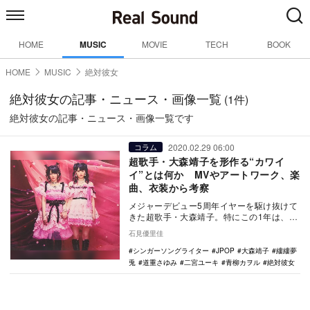
HOME
MUSIC
MOVIE
TECH
BOOK
HOME
MUSIC
絶対彼女
絶対彼女の記事・ニュース・画像一覧
(1件)
絶対彼女の記事・ニュース・画像一覧です
2020.02.29 06:00
コラム
超歌手・大森靖子を形作る“カワイ
イ”とは何か MVやアートワーク、楽
曲、衣装から考察
メジャーデビュー5周年イヤーを駆け抜けて
きた超歌手・大森靖子。特にこの1年は、
「超歌手5周年ハンドメイドミラクル5！」
石見優里佳
と題して、…
シンガーソングライター
JPOP
大森靖子
縷縷夢
兎
道重さゆみ
二宮ユーキ
青柳カヲル
絶対彼女