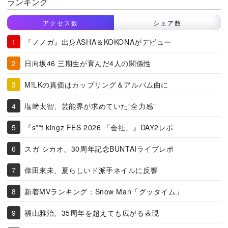
ランキング
アクセス数
シェア数
『ノノガ』出身ASHA＆KOKONAがデビュー
日向坂46 三期生が育んだ4人の関係性
M!LKの真価はカップリング＆アルバム曲に
塩﨑太智、芸能界が求めていた“全力感”
『s**t kingz FES 2026 「会社」』DAY2レポ
スガ シカオ、30周年記念BUNTAIライブレポ
倖田來未、夏らしいド派手ネイルに反響
新着MVランキング：Snow Man「グッタイム」
福山雅治、35周年を超えても広がる表現