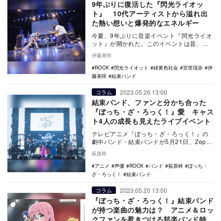
9年ぶりに復活した『閃光ライオッ
ト』 10代アーティストから溢れ出
た熱い想いと爆発的なエネルギー
今夏、9年ぶりに音楽イベント『閃光ライオ
ット』が開かれた。このイベントは昔、
Galileo Galilei、緑黄色社会、ねごとな…
伊藤美咲
ROCK
閃光ライオット
緑黄色社会
宮世琉弥
伊
藤美咲
結束バンド
2023.05.26 13:00
コラム
結束バンド、ファンと分かち合った
『ぼっち・ざ・ろっく！』愛 キャス
ト4人の成長も見えたライブイベント
テレビアニメ『ぼっち・ざ・ろっく！』の
劇中バンド・結束バンドが5月21日、Zepp
Haneda (TOKYO)にてライブイベン…
荻原梓
アニメ
声優
ROCK
バンド
荻原梓
ぼっち・
ざ・ろっく！
結束バンド
2023.05.20 13:00
コラム
『ぼっち・ざ・ろっく！』結束バンド
が持つ楽曲の魅力は？ アニメ＆ロッ
クファンを惹きつける邦楽バンド特有