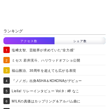
ランキング
アクセス数
シェア数
塩﨑太智、芸能界が求めていた“全力感”
ミセス 若井滉斗、ハリウッドオフショ公開
福山雅治、35周年を超えても広がる表現
『ノノガ』出身ASHA＆KOKONAがデビュー
Liella! リレーインタビュー Vol.9：岬 なこ
M!LKの真価はカップリング＆アルバム曲に