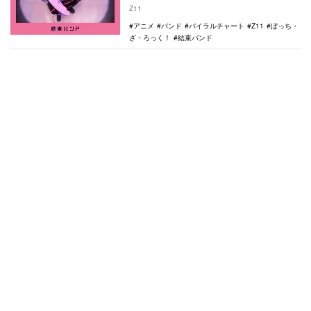
ンク付けした「Spo…
Z11
アニメ
バンド
バイラルチャート
Z11
ぼっち・
ざ・ろっく！
結束バンド