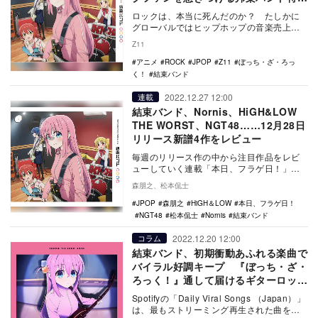
の“青臭いエモさ”
ロックは、本当に死んだのか？ たしかに
グローバルではヒップホップの音楽売上
が、ロックのそれを上回って久しい昨今、
Z11
日本においてもD…
アニメ
ROCK
JPOP
Z11
ぼっち・ざ・ろっ
く！
結束バンド
2022.12.27 12:00
連載
結束バンド、Nornis、HiGH&LOW
THE WORST、NGT48……12月28日
リリース新譜4作をレビュー
毎週のリリース作の中から注目作品をレビ
ューしていく連載「本日、フラゲ日！」。
2022年最後となる今回は12月28日リリース
森朋之、松本侃士
の結束…
JPOP
森朋之
HiGH＆LOW
本日、フラゲ日！
NGT48
松本侃士
Nornis
結束バンド
2022.12.20 12:00
コラム
結束バンド、初期衝動あふれる楽曲で
バイラル好調キープ 『ぼっち・ざ・
ろっく！』通して届けるギターロック
の煌めき
Spotifyの「Daily Viral Songs （Japan）」
は、最もストリーミング再生された曲をラ