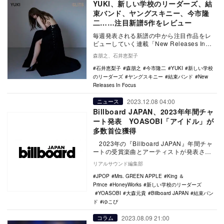
YUKI、新しい学校のリーダーズ、結
束バンド、ヤングスキニー、今市隆
二……注目新譜5作をレビュー
毎週発表される新譜の中から注目作品をレ
ビューしていく連載「New Releases In
Focus」。今回はYUKI「風になれ…
森朋之、石井恵梨子
石井恵梨子
森朋之
今市隆二
YUKI
新しい学校
のリーダーズ
ヤングスキニー
結束バンド
New
Releases In Focus
2023.12.08 04:00
ニュース
Billboard JAPAN、2023年年間チャ
ート発表 YOASOBI「アイドル」が
多数首位獲得
2023年の『Billboard JAPAN』年間チャ
ートの受賞楽曲とアーティストが発表され
た。 総合ソングチャート『…
リアルサウンド編集部
JPOP
Mrs. GREEN APPLE
King ＆
Prince
HoneyWorks
新しい学校のリーダーズ
YOASOBI
大森元貴
Billboard JAPAN
結束バン
ド
ゆこぴ
2023.08.09 21:00
コラム