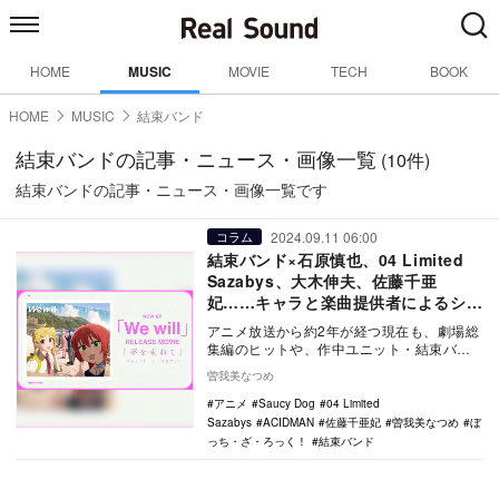
HOME
MUSIC
MOVIE
TECH
BOOK
HOME
MUSIC
結束バンド
結束バンドの記事・ニュース・画像一覧
(10件)
結束バンドの記事・ニュース・画像一覧です
2024.09.11 06:00
コラム
結束バンド×石原慎也、04 Limited
Sazabys、大木伸夫、佐藤千亜
妃……キャラと楽曲提供者によるシナ
ジー
アニメ放送から約2年が経つ現在も、劇場総
集編のヒットや、作中ユニット・結束バン
ドの夏フェス出演など、なにかと話題に事
曽我美なつめ
欠かない『ぼ…
アニメ
Saucy Dog
04 Limited
Sazabys
ACIDMAN
佐藤千亜妃
曽我美なつめ
ぼ
っち・ざ・ろっく！
結束バンド