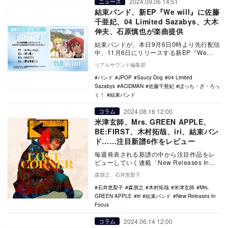
2024.09.06 14:51
ニュース
結束バンド、新EP『We will』に佐藤
千亜妃、04 Limited Sazabys、大木
伸夫、石原慎也が楽曲提供
結束バンドが、本日9月6日0時より先行配信
中、11月6日にリリースする新EP『We
will』の楽曲提供アーティストを公開した。
リアルサウンド編集部
…
バンド
JPOP
Saucy Dog
04 Limited
Sazabys
ACIDMAN
佐藤千亜妃
ぼっち・ざ・ろっ
く！
結束バンド
2024.08.16 12:00
コラム
米津玄師、Mrs. GREEN APPLE、
BE:FIRST、木村拓哉、iri、結束バン
ド……注目新譜6作をレビュー
毎週発表される新譜の中から注目作品をレ
ビューしていく連載「New Releases In
Focus」。今回は米津玄師「RED …
森朋之、石井恵梨子
石井恵梨子
森朋之
木村拓哉
米津玄師
Mrs.
GREEN APPLE
iri
結束バンド
New Releases In
Focus
2024.06.14 12:00
コラム