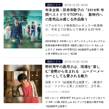
2018.12.25 18:00
国内ドラマ
年末企画：田幸和歌子の「2018年 年
間ベストドラマTOP10」 新時代へ
の意気込み感じる作品揃う
リアルサウンド映画部のレギュラー執筆陣
が、年末まで日替わりで発表する2018年の
年間ベスト企画。映画、国内ドラマ、海外
リアルサウンド映画部
ドラマ、ア…
田幸和歌子
年間ベスト
アンナチュラル
シグナル
長期未解決事件捜査班
義母と娘のブルース
おっさ
んずラブ
dele
中学聖日記
結婚相手は抽選で
青
と僕
透明なゆりかご
記憶
2018.10.30 16:00
国内ドラマ
野村周平の器用さは、現場を“楽し
む”姿勢から生まれる ムードーメー
カーとしても愛される魅力
深夜ドラマ『結婚相手は抽選で』（東海テ
レビ・フジテレビ系）が好評だ。少子高齢
化に歯止めをかけるために、政府が「抽選
リアルサウンド映画部
見合い結婚法」…
日々ロック
野村周平
ちはやふる
ライチ☆光クラ
ブ
帝一の國
望月ふみ
ビブリア古書堂の事件手帖
結婚相手は抽選で