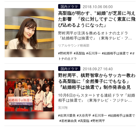
2018.10.06 06:00
国内ドラマ
高梨臨が明かす、“結婚”が芝居に与え
た影響 「役に対してすごく素直に飛
び込めるようになった」
野村周平が主演を務めるオトナの土ドラ
『結婚相手は抽選で』（東海テレビ・フジ
テレビ系）が10月6日からスタートする。垣
リアルサウンド映画部
谷美雨の同名…
野村周平
高梨臨
石川淳一
結婚相手は抽選で
オ
トナの土ドラ
2018.09.27 16:40
国内ドラマ
野村周平、槙野智章からサッカー教わ
る高梨臨に「全然養子にでもなる」
『結婚相手は抽選で』制作発表会見
10月6日からスタートする連続ドラマ『結婚
相手は抽選で』（東海テレビ・フジテレビ
系）の制作発表会見が、本日9月27日に東
宮川翔
京・フジ…
佐津川愛美
大谷亮平
石川淳一
結婚相手は抽選で
若村麻由美
高梨臨
野村周平