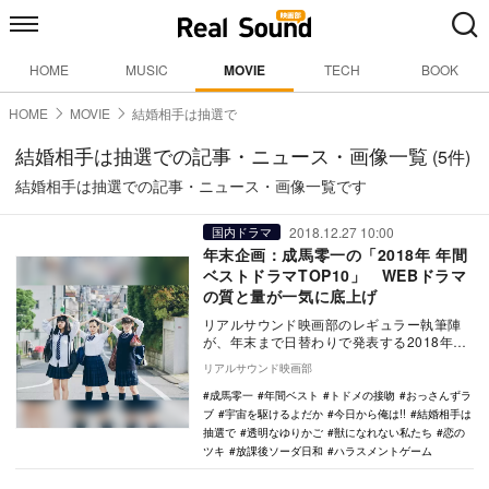
HOME
MUSIC
MOVIE
TECH
BOOK
HOME
MOVIE
結婚相手は抽選で
結婚相手は抽選での記事・ニュース・画像一覧
(5件)
結婚相手は抽選での記事・ニュース・画像一覧です
2018.12.27 10:00
国内ドラマ
年末企画：成馬零一の「2018年 年間
ベストドラマTOP10」 WEBドラマ
の質と量が一気に底上げ
リアルサウンド映画部のレギュラー執筆陣
が、年末まで日替わりで発表する2018年の
年間ベスト企画。映画、国内ドラマ、海外
リアルサウンド映画部
ドラマ、ア…
成馬零一
年間ベスト
トドメの接吻
おっさんずラ
ブ
宇宙を駆けるよだか
今日から俺は!!
結婚相手は
抽選で
透明なゆりかご
獣になれない私たち
恋の
ツキ
放課後ソーダ日和
ハラスメントゲーム