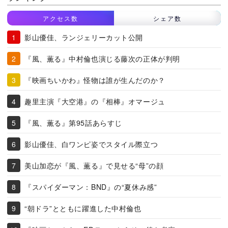
アクセス数
シェア数
影山優佳、ランジェリーカット公開
『風、薫る』中村倫也演じる藤次の正体が判明
『映画ちいかわ』怪物は誰が生んだのか？
趣里主演『大空港』の『相棒』オマージュ
『風、薫る』第95話あらすじ
影山優佳、白ワンピ姿でスタイル際立つ
美山加恋が『風、薫る』で見せる“母”の顔
『スパイダーマン：BND』の“夏休み感”
“朝ドラ”とともに躍進した中村倫也