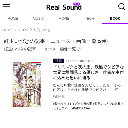
HOME
MUSIC
MOVIE
TECH
BOOK
HOME
BOOK
紅玉いづき
紅玉いづきの記事・ニュース・画像一覧
(2件)
紅玉いづきの記事・ニュース・画像一覧です
2021.11.06 10:00
漫画
『ミミズクと夜の王』残酷でシビアな
世界に垣間見える優しさ 作者が本作
に込めた思いに迫る
なんて可愛い漫画なんだろう。だが、その
内容はことのほか残酷でシビアだ。 紅玉
いづきの小説『ミミズクと夜の王』
島田一志
（KADOKAW…
鈴木ゆう
ミミズクと夜の王
紅玉いづき
白泉社
コミカライズ
KADOKAWA