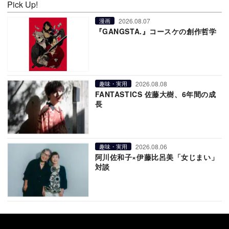
Pick Up!
2026.08.07
漫画
『GANGSTA.』コースケの創作哲学
2026.08.08
趣味・実用
FANTASTICS 佐藤大樹、6年間の成
長
2026.08.06
趣味・実用
阿川佐和子×伊藤比呂美「女じまい」
対談