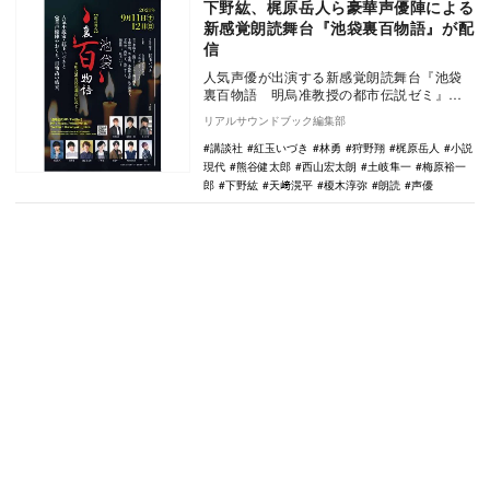
下野紘、梶原岳人ら豪華声優陣による
新感覚朗読舞台『池袋裏百物語』が配
信
人気声優が出演する新感覚朗読舞台『池袋
裏百物語 明烏准教授の都市伝説ゼミ』の
生配信が2021年9月11〜12日の2日間に実
リアルサウンドブック編集部
施され…
講談社
紅玉いづき
林勇
狩野翔
梶原岳人
小説
現代
熊谷健太郎
西山宏太朗
土岐隼一
梅原裕一
郎
下野紘
天﨑滉平
榎木淳弥
朗読
声優