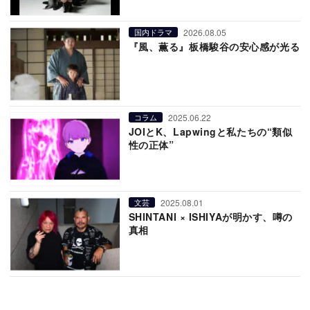
2026.08.05
国内ドラマ
『風、薫る』板橋駿谷の安心感が光る
2025.06.22
コラム
JOIとK、Lapwingと私たちの“類似
性の正体”
2025.08.01
文芸
SHINTANI × ISHIYAが明かす、噂の
真相