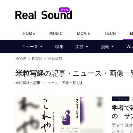
HOME
MUSIC
MOVIE
TECH
ニュース
特集
文芸
漫画
W
HOME
BOOK
米粒写経
の記事・ニュース・画像一
米粒写経
米粒写経の記事・ニュース・画像一覧です
ニュース
学者で
の サ
学者で漫
ンキュータ