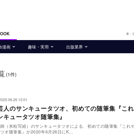
BOOK
本・
eb漫画
趣味・実用
出版業界
覧
(1件)
2020.06.26 12:01
芸人のサンキュータツオ、初めての随筆集『これ
ンキュータツオ随筆集』
才師（米粒写経）のサンキュータツオによる、初めての随筆集『これ
ツオ随筆集』が2020年6月26日にK…