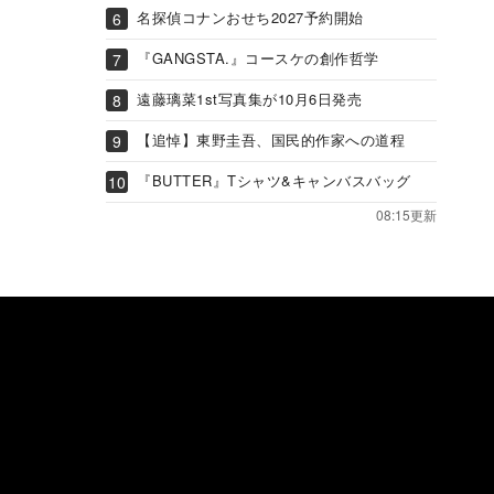
名探偵コナンおせち2027予約開始
『GANGSTA.』コースケの創作哲学
遠藤璃菜1st写真集が10月6日発売
【追悼】東野圭吾、国民的作家への道程
『BUTTER』Tシャツ&キャンバスバッグ
08:15更新