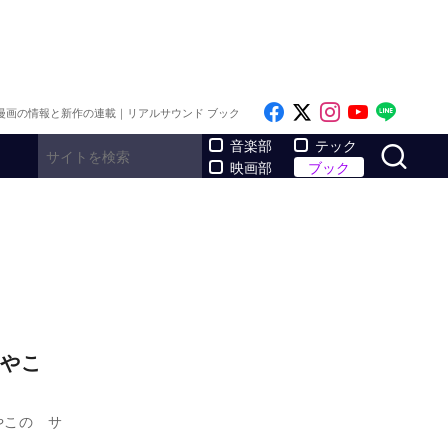
Like on Facebook
Follow on x
Follow on I
Follow o
Follo
漫画の情報と新作の連載｜リアルサウンド ブック
サ
音楽部
テック
映画部
ブック
やこ
やこの サ