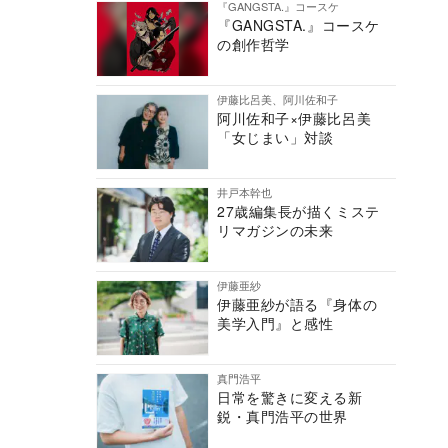
『GANGSTA.』コースケ
『GANGSTA.』コースケ
の創作哲学
伊藤比呂美、阿川佐和子
阿川佐和子×伊藤比呂美
「女じまい」対談
井戸本幹也
27歳編集長が描くミステ
リマガジンの未来
伊藤亜紗
伊藤亜紗が語る『身体の
美学入門』と感性
真門浩平
日常を驚きに変える新
鋭・真門浩平の世界