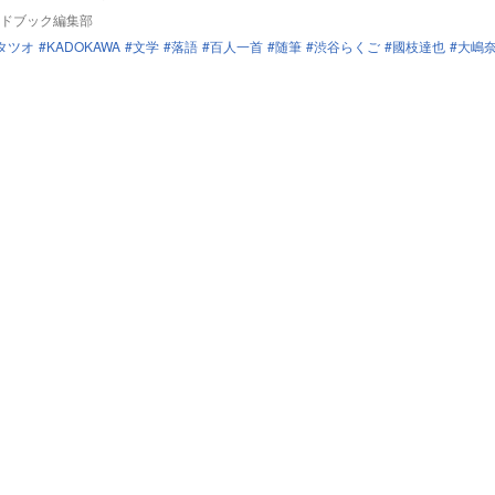
ドブック編集部
タツオ
KADOKAWA
文学
落語
百人一首
随筆
渋谷らくご
國枝達也
大嶋