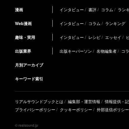
漫画
インタビュー
書評
コラム
ラン
Web漫画
インタビュー
コラム
ランキング
趣味・実用
インタビュー
レシピ
エッセイ
出版業界
出版キーパーソン
名物編集者
コ
月別アーカイブ
キーワード索引
リアルサウンドブックとは
編集部・運営情報
情報提供・記
プライバシーポリシー
クッキーポリシー
外部送信ポリシー
© realsound.jp