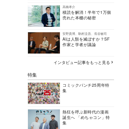
高橋孝介
積読を解消！半年で1万個
売れた本棚の秘密
安野貴博、駒村圭吾、長谷敏司
AIは人類を滅ぼすか？SF
作家と学者が議論
インタビュー記事をもっと見る
特集
コミックバンチ25周年特
集
熱狂を呼ぶ新時代の漫画
誕生へ 「めちゃコン」特
集