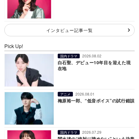
インタビュー記事一覧
Pick Up!
2026.08.02
国内ドラマ
白石聖、デビュー10年目を迎えた現
在地
2026.08.01
アニメ
梅原裕一郎、“低音ボイス”の試行錯誤
2026.07.29
国内ドラマ
関水渚の“絶対に諦めない”という決意