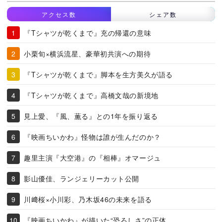
アクセス数
シェア数
『Tシャツが乾くまで』充の帰還の意味
小栗旬×横浜流星、豪華初共演への期待
『Tシャツが乾くまで』脚本を生方美久が語る
『Tシャツが乾くまで』高橋文哉の新境地
見上愛、『風、薫る』との1年を振り返る
『映画ちいかわ』怪物は誰が生んだのか？
趣里主演『大空港』の『相棒』オマージュ
影山優佳、ランジェリーカット公開
川﨑桜×小川彩、乃木坂46の未来を語る
『映画ちいかわ』が描いた“恐ろしさ”の正体