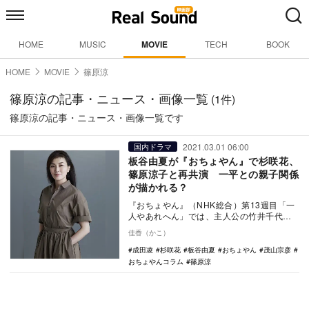
HOME
MUSIC
MOVIE
TECH
BOOK
HOME
MOVIE
篠原涼
篠原涼の記事・ニュース・画像一覧
(1件)
篠原涼の記事・ニュース・画像一覧です
2021.03.01 06:00
国内ドラマ
板谷由夏が『おちょやん』で杉咲花、
篠原涼子と再共演 一平との親子関係
が描かれる？
『おちょやん』（NHK総合）第13週目「一
人やあれへん」では、主人公の竹井千代
（杉咲花）が所属する鶴亀家庭劇の座長・
佳香（かこ）
一平（成田凌…
成田凌
杉咲花
板谷由夏
おちょやん
茂山宗彦
おちょやんコラム
篠原涼