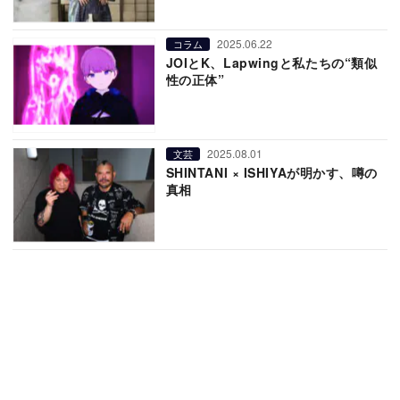
2025.06.22
コラム
JOIとK、Lapwingと私たちの“類似
性の正体”
2025.08.01
文芸
SHINTANI × ISHIYAが明かす、噂の
真相