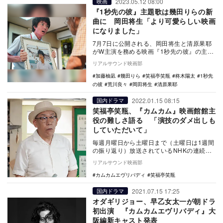
2023.05.12 08:00
映画
『1秒先の彼』主題歌は幾田りらの新
曲に 岡田将生「より可愛らしい映画
になりました」
7月7日に公開される、岡田将生と清原果耶
がW主演を務める映画『1秒先の彼』の主題
歌が幾田りらに決定。あわせて30秒予告と
リアルサウンド映画部
新場面写…
加藤柚凪
幾田りら
笑福亭笑瓶
柊木陽太
1秒先
の彼
荒川良々
岡田将生
清原果耶
2022.01.15 08:15
国内ドラマ
笑福亭笑瓶、『カムカム』映画館館主
役の難しさ語る 「演技のダメ出しも
していただいて」
毎週月曜日から土曜日まで（土曜日は1週間
の振り返り）放送されているNHKの連続テ
レビ小説『カムカムエヴリバディ』に出演
リアルサウンド映画部
している笑…
カムカムエヴリバディ
笑福亭笑瓶
2021.07.15 17:25
国内ドラマ
オダギリジョー、早乙女太一が朝ドラ
初出演 『カムカムエヴリバディ』大
阪編新キャスト発表