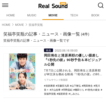
HOME
MUSIC
MOVIE
TECH
BOOK
HOME
MOVIE
笑福亭笑瓶
笑福亭笑瓶の記事・ニュース・画像一覧
(4件)
笑福亭笑瓶の記事・ニュース・画像一覧です
2023.06.16 09:00
映画
岡田将生と清原果耶の優しい眼差し
『1秒先の彼』90秒予告＆本ビジュア
ル公開
7月7日に公開される、岡田将生と清原果耶
がW主演を務める映画『1秒先の彼』の90秒
予告と本ビジュアルが公開された。 本作
リアルサウンド映画部
は、…
清原果耶
宮藤官九郎
山下敦弘
岡田将生
荒川
良々
片山友希
羽野晶紀
幾田りら
1秒先の彼女
笑福亭笑瓶
福室莉音
しみけん