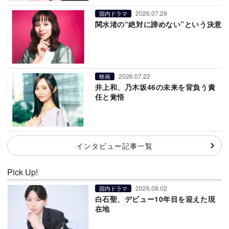
2026.07.29
国内ドラマ
関水渚の“絶対に諦めない”という決意
2026.07.22
映画
井上和、乃木坂46の未来を背負う責
任と覚悟
インタビュー記事一覧
Pick Up!
2026.08.02
国内ドラマ
白石聖、デビュー10年目を迎えた現
在地