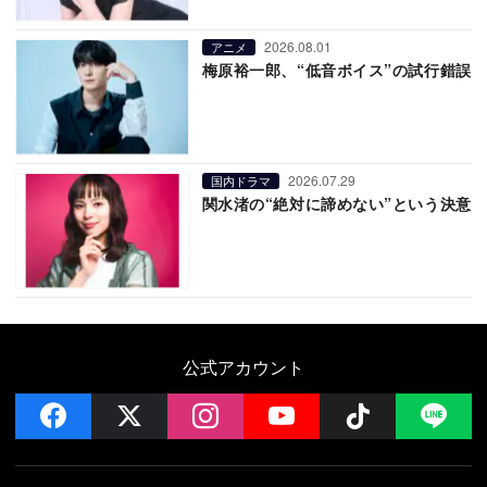
2026.08.01
アニメ
梅原裕一郎、“低音ボイス”の試行錯誤
2026.07.29
国内ドラマ
関水渚の“絶対に諦めない”という決意
公式アカウント
facebook
x
instagram
YouTube
Follow on 
LI