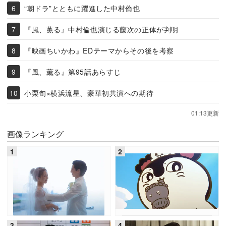
“朝ドラ”とともに躍進した中村倫也
『風、薫る』中村倫也演じる藤次の正体が判明
『映画ちいかわ』EDテーマからその後を考察
『風、薫る』第95話あらすじ
小栗旬×横浜流星、豪華初共演への期待
01:13更新
画像ランキング