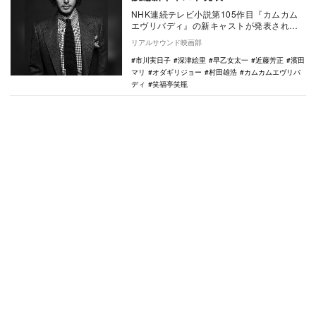
NHK連続テレビ小説第105作目『カムカム
エヴリバディ』の新キャストが発表され
た。 本作は、昭和・平成・令和の時代
リアルサウンド映画部
に、ラ…
市川実日子
深津絵里
早乙女太一
近藤芳正
濱田
マリ
オダギリジョー
村田雄浩
カムカムエヴリバ
ディ
笑福亭笑瓶