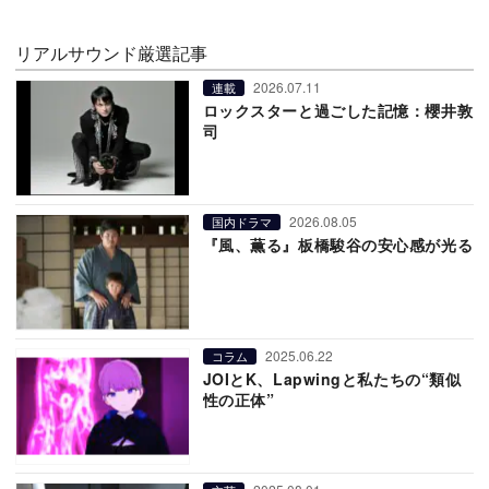
リアルサウンド厳選記事
2026.07.11
連載
ロックスターと過ごした記憶：櫻井敦
司
2026.08.05
国内ドラマ
『風、薫る』板橋駿谷の安心感が光る
2025.06.22
コラム
JOIとK、Lapwingと私たちの“類似
性の正体”