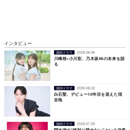
インタビュー
2026.08.08
国内ドラマ
川﨑桜×小川彩、乃木坂46の未来を語
る
2026.08.02
国内ドラマ
白石聖、デビュー10年目を迎えた現
在地
2026.07.29
国内ドラマ
関水渚の“絶対に諦めない”という決意