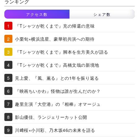
ランキング
アクセス数
シェア数
『Tシャツが乾くまで』充の帰還の意味
小栗旬×横浜流星、豪華初共演への期待
『Tシャツが乾くまで』脚本を生方美久が語る
『Tシャツが乾くまで』高橋文哉の新境地
見上愛、『風、薫る』との1年を振り返る
『映画ちいかわ』怪物は誰が生んだのか？
趣里主演『大空港』の『相棒』オマージュ
影山優佳、ランジェリーカット公開
川﨑桜×小川彩、乃木坂46の未来を語る