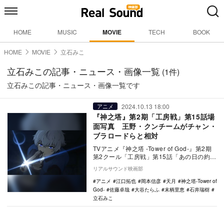
HOME
MUSIC
MOVIE
TECH
BOOK
HOME
MOVIE
立石みこ
立石みこの記事・ニュース・画像一覧
(1件)
立石みこの記事・ニュース・画像一覧です
2024.10.13 18:00
アニメ
『神之塔』第2期「工房戦」第15話場
面写真 王野・クンチームがチャン・
ブラロードらと相対
TVアニメ『神之塔 -Tower of God-』第2期
第2クール「工房戦」第15話「あの日の約
束」の場面写真が公開された。 …
リアルサウンド映画部
アニメ
江口拓也
岡本信彦
天月
神之塔-Tower of
God-
佐藤卓哉
大谷たらふ
末柄里恵
石井瑞樹
立石みこ