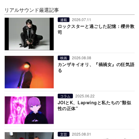
リアルサウンド厳選記事
2026.07.11
連載
ロックスターと過ごした記憶：櫻井敦
司
2026.08.08
映画
カンザキイオリ、『禍禍女』の狂気語
る
2025.06.22
コラム
JOIとK、Lapwingと私たちの“類似
性の正体”
2025.08.01
文芸