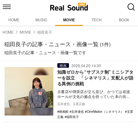
HOME
MUSIC
MOVIE
TECH
BOOK
HOME
MOVIE
稲田良子
稲田良子の記事・ニュース・画像一覧
(1件)
稲田良子の記事・ニュース・画像一覧です
2026.04.20 14:30
映画
知識ゼロから“サブスク制”ミニシアタ
ーを設立 「シネマリス」支配人が語
る異例の挑戦
古書店や喫茶店が立ち並び、かつては岩波
ホールが文化の拠点を担っていた本の街・
神保町。2025年12月19日、この街に新たな
石井達也、玉置正義
ミニシ…
映画館
石井達也
CineMalice（シネマリス）
玉置
正義
稲田良子