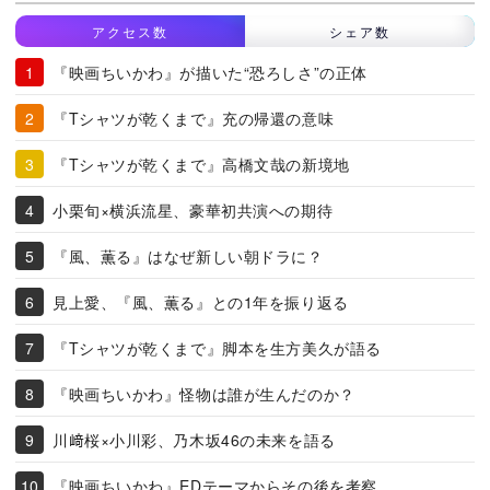
アクセス数
シェア数
『映画ちいかわ』が描いた“恐ろしさ”の正体
『Tシャツが乾くまで』充の帰還の意味
『Tシャツが乾くまで』高橋文哉の新境地
小栗旬×横浜流星、豪華初共演への期待
『風、薫る』はなぜ新しい朝ドラに？
見上愛、『風、薫る』との1年を振り返る
『Tシャツが乾くまで』脚本を生方美久が語る
『映画ちいかわ』怪物は誰が生んだのか？
川﨑桜×小川彩、乃木坂46の未来を語る
『映画ちいかわ』EDテーマからその後を考察