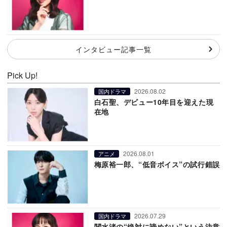
インタビュー記事一覧
Pick Up!
2026.08.02
国内ドラマ
白石聖、デビュー10年目を迎えた現
在地
2026.08.01
アニメ
梅原裕一郎、“低音ボイス”の試行錯誤
2026.07.29
国内ドラマ
関水渚の“絶対に諦めない”という決意