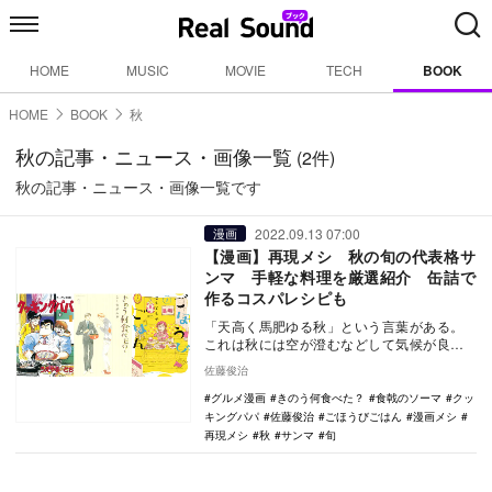
HOME
MUSIC
MOVIE
TECH
BOOK
HOME
BOOK
秋
秋の記事・ニュース・画像一覧
(2件)
秋の記事・ニュース・画像一覧です
2022.09.13 07:00
漫画
【漫画】再現メシ 秋の旬の代表格サ
ンマ 手軽な料理を厳選紹介 缶詰で
作るコスパレシピも
「天高く馬肥ゆる秋」という言葉がある。
これは秋には空が澄むなどして気候が良い
ため食欲が増し、馬が肥えてしまうという
佐藤俊治
意味だ…
グルメ漫画
きのう何食べた？
食戟のソーマ
クッ
キングパパ
佐藤俊治
ごほうびごはん
漫画メシ
再現メシ
秋
サンマ
旬