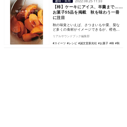
2022.08.25 11:33
趣味・実用
【柿】ケーキにアイス、羊羹まで……
お菓子55品を掲載 秋を味わう一冊
に注目
秋の味覚といえば、さつまいもや栗、梨な
ど多くの食材がイメージできるが、橙色に
熟した甘さが魅力の柿も忘れたくない旬の
リアルサウンドブック編集部
味わいだ。そん…
スイーツ
レシピ
誠文堂新光社
お菓子
柿
秋