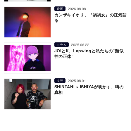
2026.08.08
映画
カンザキイオリ、『禍禍女』の狂気語
る
2025.06.22
コラム
JOIとK、Lapwingと私たちの“類似
性の正体”
2025.08.01
文芸
SHINTANI × ISHIYAが明かす、噂の
真相