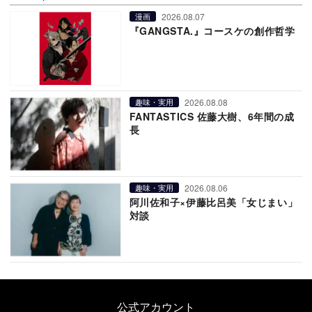
2026.08.07
漫画
『GANGSTA.』コースケの創作哲学
2026.08.08
趣味・実用
FANTASTICS 佐藤大樹、6年間の成
長
2026.08.06
趣味・実用
阿川佐和子×伊藤比呂美「女じまい」
対談
公式アカウント