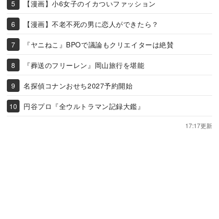
【漫画】小6女子のイカついファッション
【漫画】不老不死の男に恋人ができたら？
『ヤニねこ』BPOで議論もクリエイターは絶賛
『葬送のフリーレン』岡山旅行を堪能
名探偵コナンおせち2027予約開始
円谷プロ『全ウルトラマン記録大鑑』
17:17更新