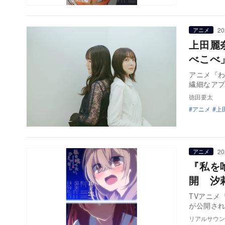
20
アニメ
上田麗
べこべ
アニメ『
繊細なア
徳田要太
アニメ
上
20
アニメ
『私を
開 汐
TVアニメ
が公開さ
リアルサウン