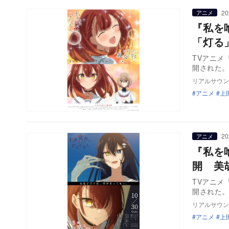
20
アニメ
『私を
「灯る
TVアニメ
開された
リアルサウン
アニメ
上
20
アニメ
『私を
開 美
TVアニメ
開された
リアルサウン
アニメ
上