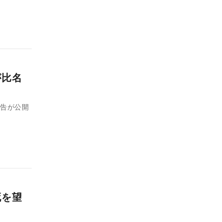
が比名
予告が公開
死を望