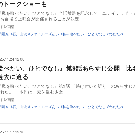
のトークショーも
『私を喰べたい、ひとでなし』全話放送を記念して、ユナイテッド・
ィお台場で上映会が開催されることが決定…
ド映画部
田麗奈
石川由依
ファイルーズあい
私を喰べたい、ひとでなし
わたたべ
25.11.24 12:00
喰べたい、ひとでなし』第9話あらすじ公開 比
過去に迫る
『私を喰べたい、ひとでなし』第9話 「焼け付いた祈り」のあらすじと
された。 本作は、死を望む少女・…
ド映画部
田麗奈
石川由依
ファイルーズあい
私を喰べたい、ひとでなし
わたたべ
25.11.17 12:30