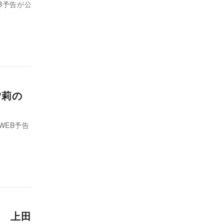
B予告が公
汐莉の
WEB予告
 上田