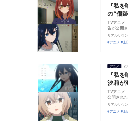
『私を
の“傷
TVアニメ
告が公開
リアルサウン
アニメ
上
20
アニメ
『私を
汐莉が
TVアニメ
公開され
リアルサウン
アニメ
上