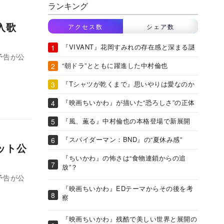
ランキング
入歌
アクセス数
シェア数
『VIVANT』花岡すみれの存在感と深まる謎
予告が公
“朝ドラ”とともに躍進した中村倫也
『Tシャツが乾くまで』思いやりは愛なのか
『映画ちいかわ』が描いた“恐ろしさ”の正体
『風、薫る』中村倫也の本格登場で新展開
『スパイダーマン：BND』の“夏休み感”
ット公
『ちいかわ』の怖さは“食物連鎖からの追
放”？
予告が公
『映画ちいかわ』EDテーマからその後を考
察
『映画ちいかわ』残酷で美しい世界と展開の