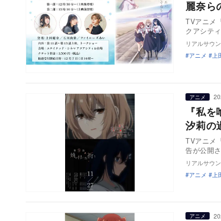
麗奈ら
TVアニメ
クアシテ
リアルサウン
アニメ
上
20
アニメ
『私を
汐莉の
TVアニメ
告が公開
リアルサウン
アニメ
上
20
アニメ