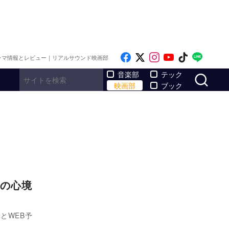
Like on Facebook
Follow on x
Follow on Inst
Follow on Y
Follow on
Follo
ラマ情報とレビュー｜リアルサウンド映画部
サ
音楽部
テック
映画部
ブック
の心境
とWEB予