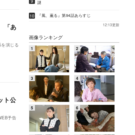
謎
『風、薫る』第94話あらすじ
12:13更新
 「あ
画像ランキング
係を演じる
ット公
EB予告