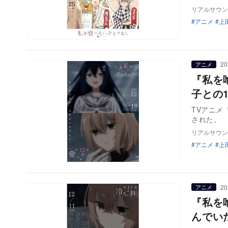
リアルサウン
アニメ
上
20
アニメ
『私を
子との
TVアニメ
された。
リアルサウン
アニメ
上
20
アニメ
『私を
んでい