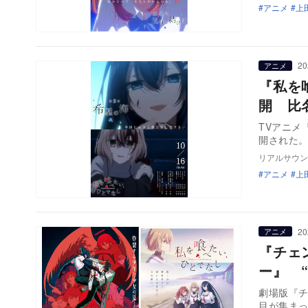
アニメ
上
20
アニメ
『私を
開 比
TVアニメ
開された
リアルサウン
アニメ
上
20
アニメ
『チェ
ー』 
劇場版『チ
目が集ま