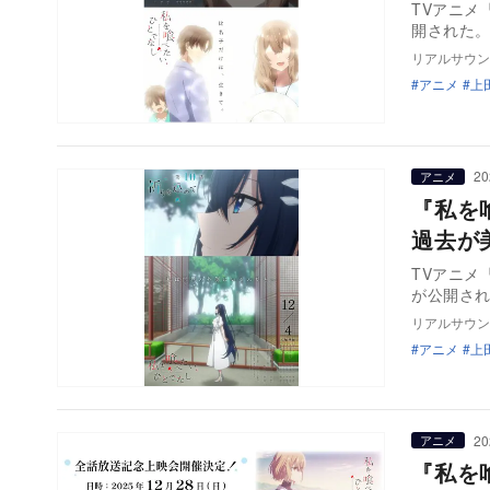
TVアニメ
開された
リアルサウン
アニメ
上
20
アニメ
『私を
過去が
TVアニメ
が公開さ
リアルサウン
アニメ
上
20
アニメ
『私を