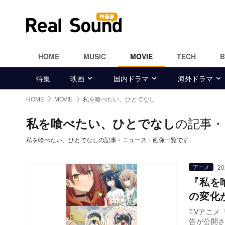
HOME
MUSIC
MOVIE
TECH
特集
映画
国内ドラマ
海外ドラマ
HOME
MOVIE
私を喰べたい、ひとでなし
の記事・
私を喰べたい、ひとでなし
私を喰べたい、ひとでなしの記事・ニュース・画像一覧です
20
アニメ
『私を
の変化
TVアニメ
告が公開