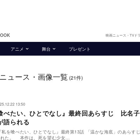
BOOK
映画ニュース・TVド
アニメ
舞台
プレゼント
ニュース・画像一覧
(21件)
25.12.22 13:50
喰べたい、ひとでなし』最終回あらすじ 比名子
が語られる
『私を喰べたい、ひとでなし』最終第13話 「温かな海底」のあらすじ
された。 本作は、死を望む少女…