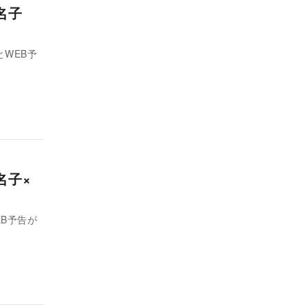
名子
WEB予
名子×
B予告が