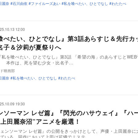
田麗奈
石川由依
ファイルーズあい
私を喰べたい、ひとでなし
わたたべ
25.10.13 12:00
喰べたい、ひとでなし』第3話あらすじ＆先行カ
名子＆汐莉が夏祭りへ
『私を喰べたい、ひとでなし』第3話 「希望の海」のあらすじとWEB
。 本作は、死を望む少女・比名子…
ド映画部
田麗奈
私を喰べたい、ひとでなし
わたたべ
25.10.09 19:30
ンソーマン レゼ篇』『閃光のハサウェイ』『ハ
“上田麗奈沼”アニメを厳選！
ェンソーマン レゼ篇』の公開をきっかけとして、声優・上田麗奈に
っている。同作において上田は可憐でミステ…