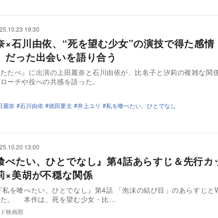
25.10.23 19:30
奈×石川由依、“死を望む少女”の演技で得た感情
」だった出会いを語り合う
わたたべ』に出演の上田麗奈と石川由依が、比名子と汐莉の複雑な関
プローチや役への共感を語った。
田麗奈
石川由依
徳田要太
井上ユリ
私を喰べたい、ひとでなし
25.10.20 13:00
喰べたい、ひとでなし』第4話あらすじ＆先行カ
莉×美胡が不穏な関係
『私を喰べたい、ひとでなし』第4話 「泡沫の結び目」のあらすじとW
れた。 本作は、死を望む少女・比…
ド映画部