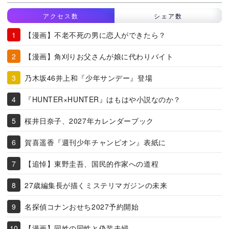
アクセス数
シェア数
【漫画】不老不死の男に恋人ができたら？
【漫画】角刈りお父さんが娘に代わりバイト
乃木坂46井上和『少年サンデー』登場
『HUNTER×HUNTER』はもはや小説なのか？
桜井日奈子、2027年カレンダーブック
賀喜遥香『週刊少年チャンピオン』表紙に
【追悼】東野圭吾、国民的作家への道程
27歳編集長が描くミステリマガジンの未来
名探偵コナンおせち2027予約開始
【漫画】同姓の同性と偽装夫婦