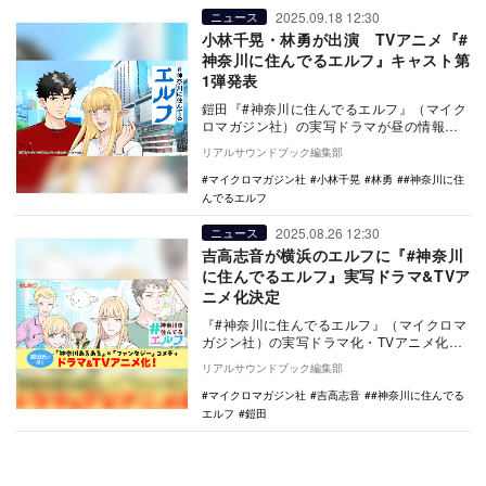
2025.09.18 12:30
ニュース
小林千晃・林勇が出演 TVアニメ『#
神奈川に住んでるエルフ』キャスト第
1弾発表
鎧田『#神奈川に住んでるエルフ』（マイク
ロマガジン社）の実写ドラマが昼の情報番
組「猫のひたいほどワイド」内で9月30日よ
リアルサウンドブック編集部
り放送開…
マイクロマガジン社
小林千晃
林勇
#神奈川に住
んでるエルフ
2025.08.26 12:30
ニュース
吉高志音が横浜のエルフに『#神奈川
に住んでるエルフ』実写ドラマ&TVア
ニメ化決定
『#神奈川に住んでるエルフ』（マイクロマ
ガジン社）の実写ドラマ化・TVアニメ化
（ライトアニメ®）が発表された。 本作
リアルサウンドブック編集部
は横…
マイクロマガジン社
吉高志音
#神奈川に住んでる
エルフ
鎧田