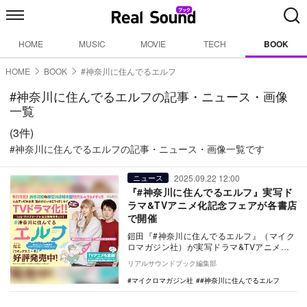
HOME
MUSIC
MOVIE
TECH
BOOK
HOME
BOOK
#神奈川に住んでるエルフ
#神奈川に住んでるエルフの記事・ニュース・画像
一覧
(3件)
#神奈川に住んでるエルフの記事・ニュース・画像一覧です
2025.09.22 12:00
ニュース
『#神奈川に住んでるエルフ』実写ド
ラマ&TVアニメ化記念フェアが各書店
で開催
鎧田『#神奈川に住んでるエルフ』（マイク
ロマガジン社）が実写ドラマ&TVアニメ化
される。メディアミックスを記念して、
リアルサウンドブック編集部
20…
マイクロマガジン社
#神奈川に住んでるエルフ