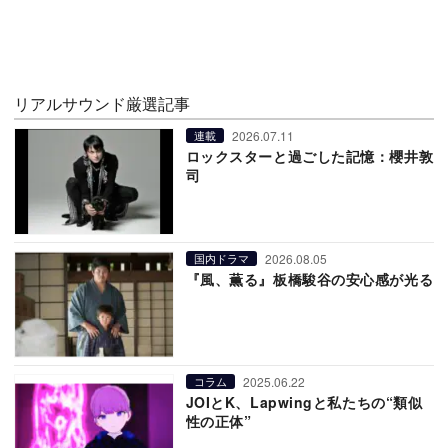
リアルサウンド厳選記事
2026.07.11
連載
ロックスターと過ごした記憶：櫻井敦
司
2026.08.05
国内ドラマ
『風、薫る』板橋駿谷の安心感が光る
2025.06.22
コラム
JOIとK、Lapwingと私たちの“類似
性の正体”