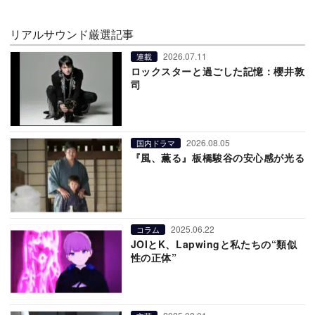
リアルサウンド厳選記事
2026.07.11
連載
ロックスターと過ごした記憶：櫻井敦
司
2026.08.05
国内ドラマ
『風、薫る』板橋駿谷の安心感が光る
2025.06.22
コラム
JOIとK、Lapwingと私たちの“類似
性の正体”