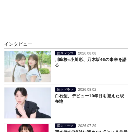
インタビュー
2026.08.08
国内ドラマ
川﨑桜×小川彩、乃木坂46の未来を語
る
2026.08.02
国内ドラマ
白石聖、デビュー10年目を迎えた現
在地
2026.07.29
国内ドラマ
関水渚の“絶対に諦めない”という決意