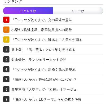
ランキング
アクセス数
シェア数
『Tシャツが乾くまで』充の帰還の意味
小栗旬×横浜流星、豪華初共演への期待
『Tシャツが乾くまで』脚本を生方美久が語る
見上愛、『風、薫る』との1年を振り返る
影山優佳、ランジェリーカット公開
『Tシャツが乾くまで』高橋文哉の新境地
『映画ちいかわ』怪物は誰が生んだのか？
趣里主演『大空港』の『相棒』オマージュ
『映画ちいかわ』EDテーマからその後を考察