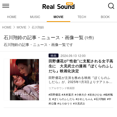
HOME
MUSIC
MOVIE
TECH
BOOK
HOME
MOVIE
石川翔鈴
石川翔鈴の記事・ニュース・画像一覧
(1件)
石川翔鈴の記事・ニュース・画像一覧です
2024.09.13 12:00
映画
田野優花が“性欲”に支配される女子高
生に 大見武士の漫画『ぼくらのふし
だら』映画化決定
田野優花が主演を務める映画『ぼくらのふ
しだら』が、2025年1月3日よりテアトル新
宿ほかにて全国順次公開されることが決定
リアルサウンド映画部
した。 …
田野優花
木村葉月
小林大介
岩永ひひお
植村颯
太
ぼくらのふしだら
かれしちゃん
石川翔鈴
中
村公隆
もりゆうり
大見武士