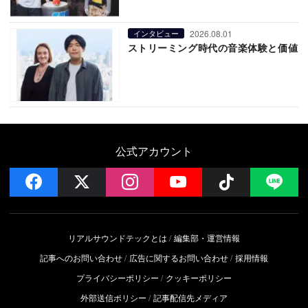
2026.08.01
インタビュー
ストリーミング時代の音楽体験と価値
公式アカウント
facebook
x
instagram
YouTube
Follow on 
LI
リアルサウンドテックとは
編集部・運営情報
記事へのお問い合わせ
広告に関するお問い合わせ
採用情報
プライバシーポリシー
クッキーポリシー
外部送信ポリシー
記事配信先メディア