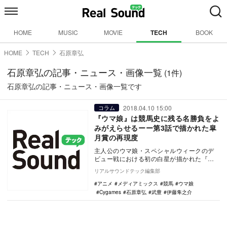
HOME
MUSIC
MOVIE
TECH
BOOK
HOME
TECH
石原章弘
石原章弘の記事・ニュース・画像一覧
(1件)
石原章弘の記事・ニュース・画像一覧です
2018.04.10 15:00
コラム
『ウマ娘』は競馬史に残る名勝負をよ
みがえらせるーー第3話で描かれた皐
月賞の再現度
主人公のウマ娘・スペシャルウィークのデ
ビュー戦における初の白星が描かれた『ウ
マ娘 プリティーダービー』（TOKYO MXほ
リアルサウンドテック編集部
か）第…
アニメ
メディアミックス
競馬
ウマ娘
Cygames
石原章弘
武豊
伊藤隼之介