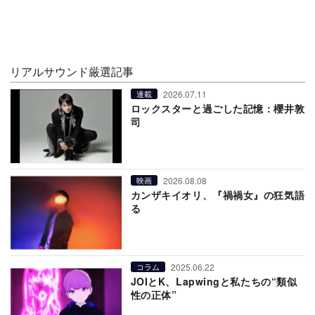
リアルサウンド厳選記事
2026.07.11
連載
ロックスターと過ごした記憶：櫻井敦
司
2026.08.08
映画
カンザキイオリ、『禍禍女』の狂気語
る
2025.06.22
コラム
JOIとK、Lapwingと私たちの“類似
性の正体”