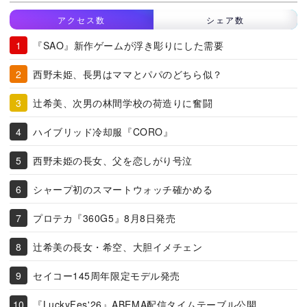
アクセス数
シェア数
『SAO』新作ゲームが浮き彫りにした需要
西野未姫、長男はママとパパのどちら似？
辻希美、次男の林間学校の荷造りに奮闘
ハイブリッド冷却服『CORO』
西野未姫の長女、父を恋しがり号泣
シャープ初のスマートウォッチ確かめる
プロテカ『360G5』8月8日発売
辻希美の長女・希空、大胆イメチェン
セイコー145周年限定モデル発売
『LuckyFes'26』ABEMA配信タイムテーブル公開