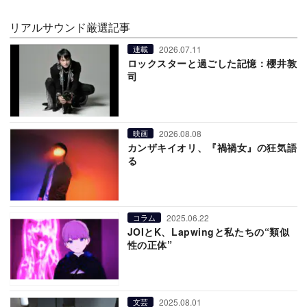
リアルサウンド厳選記事
2026.07.11
連載
ロックスターと過ごした記憶：櫻井敦
司
2026.08.08
映画
カンザキイオリ、『禍禍女』の狂気語
る
2025.06.22
コラム
JOIとK、Lapwingと私たちの“類似
性の正体”
2025.08.01
文芸