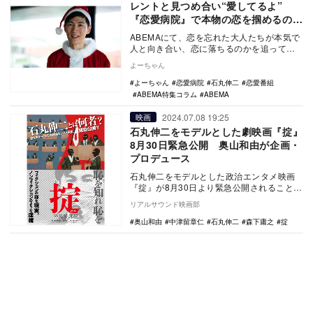
レントと見つめ合い“愛してるよ”
『恋愛病院』で本物の恋を掴めるの
か？
ABEMAにて、恋を忘れた大人たちが本気で
人と向き合い、恋に落ちるのかを追ってい
く恋愛番組『恋愛病院』が配信中。個性豊
よーちゃん
かな参加者…
よーちゃん
恋愛病院
石丸伸二
恋愛番組
ABEMA特集コラム
ABEMA
2024.07.08 19:25
映画
石丸伸二をモデルとした劇映画『掟』
8月30日緊急公開 奥山和由が企画・
プロデュース
石丸伸二をモデルとした政治エンタメ映画
『掟』が8月30日より緊急公開されることが
決定。あわせてポスタービジュアルと予告
リアルサウンド映画部
編が公開さ…
奥山和由
中津留章仁
石丸伸二
森下庸之
掟