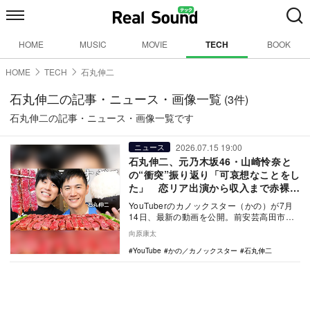
HOME
MUSIC
MOVIE
TECH
BOOK
HOME
TECH
石丸伸二
石丸伸二の記事・ニュース・画像一覧
(3件)
石丸伸二の記事・ニュース・画像一覧です
2026.07.15 19:00
ニュース
石丸伸二、元乃木坂46・山崎怜奈と
の“衝突”振り返り「可哀想なことをし
た」 恋リア出演から収入まで赤裸々
告白
YouTuberのカノックスター（かの）が7月
14日、最新の動画を公開。前安芸高田市
長・東京都知事候補でタレントの石丸伸二
向原康太
を招き…
YouTube
かの／カノックスター
石丸伸二