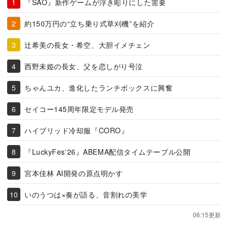
『SAO』新作ゲームが浮き彫りにした需要
約150万円の“立ち乗り式草刈機”を紹介
辻希美の長女・希空、大胆イメチェン
西野未姫の長女、父を恋しがり号泣
ちゃんユカ、進化したランチボックスに興奮
セイコー145周年限定モデル発売
ハイブリッド冷却服『CORO』
『LuckyFes'26』ABEMA配信タイムテーブル公開
宮本佳林 AI開発の原点明かす
いのうつは×奏が語る、音割れの美学
06:15更新