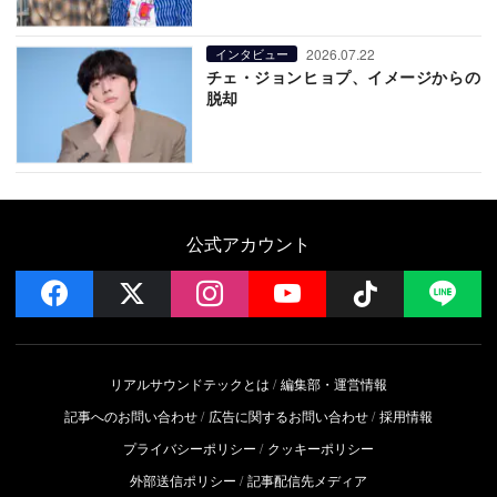
2026.07.22
インタビュー
チェ・ジョンヒョプ、イメージからの
脱却
公式アカウント
facebook
x
instagram
YouTube
Follow on 
LI
リアルサウンドテックとは
編集部・運営情報
記事へのお問い合わせ
広告に関するお問い合わせ
採用情報
プライバシーポリシー
クッキーポリシー
外部送信ポリシー
記事配信先メディア