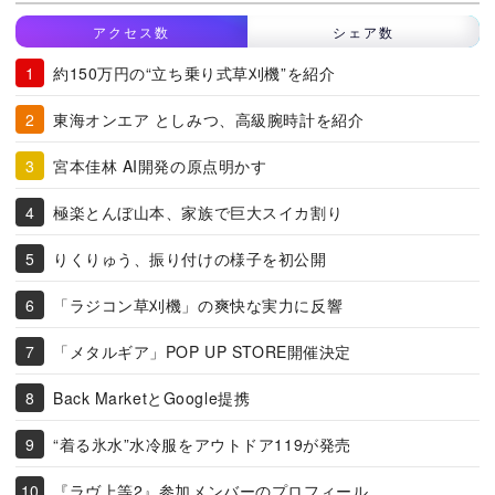
アクセス数
シェア数
約150万円の“立ち乗り式草刈機”を紹介
東海オンエア としみつ、高級腕時計を紹介
宮本佳林 AI開発の原点明かす
極楽とんぼ山本、家族で巨大スイカ割り
りくりゅう、振り付けの様子を初公開
「ラジコン草刈機」の爽快な実力に反響
「メタルギア」POP UP STORE開催決定
Back MarketとGoogle提携
“着る氷水”水冷服をアウトドア119が発売
『ラヴ上等2』参加メンバーのプロフィール