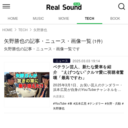
HOME
MUSIC
MOVIE
TECH
BOOK
HOME
TECH
矢野勝也
矢野勝也の記事・ニュース・画像一覧
(1件)
矢野勝也の記事・ニュース・画像一覧です
2025.03.03 19:14
ニュース
ベテラン芸人、新たな愛車を紹
介 “えげつない”クルマ愛に視聴者驚
嘆「最高ですわ」
2025年3月1日、お笑い芸人のテンダラー・
浜本広晃が自身のYouTubeチャンネルを更
新。お笑いコンビの矢野･兵動の矢野が購
向原康太
入…
YouTube
車
浜本広晃
テンダラー
矢野・兵動
矢野勝也