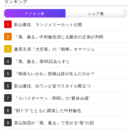
ランキング
アクセス数
シェア数
影山優佳、ランジェリーカット公開
『風、薫る』中村倫也演じる藤次の正体が判明
趣里主演『大空港』の『相棒』オマージュ
『風、薫る』第95話あらすじ
『映画ちいかわ』怪物は誰が生んだのか？
影山優佳、白ワンピ姿でスタイル際立つ
『スパイダーマン：BND』の“夏休み感”
“朝ドラ”とともに躍進した中村倫也
美山加恋が『風、薫る』で見せる“母”の顔