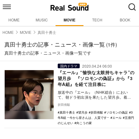
HOME
MUSIC
MOVIE
TECH
BOOK
HOME
MOVIE
真田十勇士
真田十勇士の記事・ニュース・画像一覧
(1件)
真田十勇士の記事・ニュース・画像一覧です
2020.04.24 06:00
国内ドラマ
『エール』“愉快な太鼓持ちキャラ”の
望月歩 『ソロモンの偽証』から『3
年A組』を経て注目株に
放送中の『エール』（NHK総合）におい
て、朝ドラ初出演を果たした望月歩。着実
にキャリアを積み上げつつある有望株の彼
折田侑駿
だが、本作がさ…
真田十勇士
望月歩
折田侑駿
ソロモンの偽証
3
年A組 ―今から皆さんは、人質です―
エール
五億円
のじんせい
向こうの家