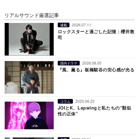
リアルサウンド厳選記事
2026.07.11
連載
ロックスターと過ごした記憶：櫻井敦
司
2026.08.05
国内ドラマ
『風、薫る』板橋駿谷の安心感が光る
2025.06.22
コラム
JOIとK、Lapwingと私たちの“類似
性の正体”