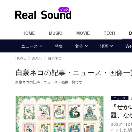
HOME
MUSIC
MOVIE
TECH
ニュース
特集
文芸
漫画
W
HOME
BOOK
白泉ネコ
の記事・ニュース・画像一
白泉ネコ
白泉ネコの記事・ニュース・画像一覧です
ニュース
『せか
題、な
2023年
インした切