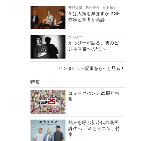
安野貴博、駒村圭吾、長谷敏司
AIは人類を滅ぼすか？SF
作家と学者が議論
かっぴー
かっぴーが語る、初のビ
ジネス書への思い
インタビュー記事をもっと見る
特集
コミックバンチ25周年特
集
熱狂を呼ぶ新時代の漫画
誕生へ 「めちゃコン」特
集