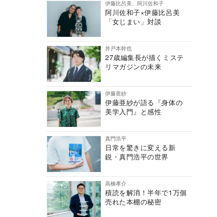
伊藤比呂美、阿川佐和子
阿川佐和子×伊藤比呂美
「女じまい」対談
井戸本幹也
27歳編集長が描くミステ
リマガジンの未来
伊藤亜紗
伊藤亜紗が語る『身体の
美学入門』と感性
真門浩平
日常を驚きに変える新
鋭・真門浩平の世界
高橋孝介
積読を解消！半年で1万個
売れた本棚の秘密