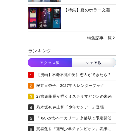
【特集】夏のホラー文芸
特集記事一覧
ランキング
アクセス数
シェア数
【漫画】不老不死の男に恋人ができたら？
桜井日奈子、2027年カレンダーブック
27歳編集長が描くミステリマガジンの未来
乃木坂46井上和『少年サンデー』登場
「ちいかわベーカリー」京都駅で限定開催
賀喜遥香『週刊少年チャンピオン』表紙に