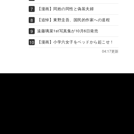
【漫画】同姓の同性と偽装夫婦
【追悼】東野圭吾、国民的作家への道程
遠藤璃菜1st写真集が10月6日発売
【漫画】小学六女子をベッドから起こせ！
04:17更新