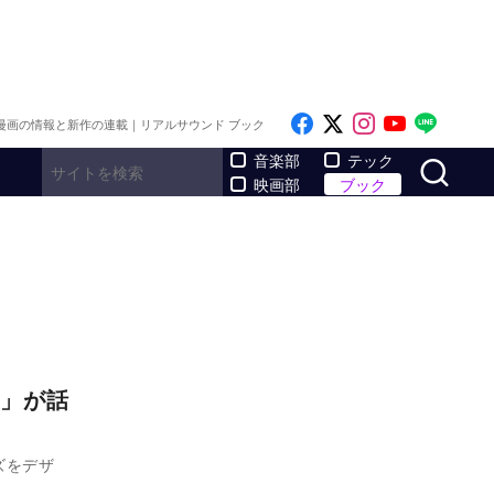
Like on Facebook
Follow on x
Follow on I
Follow o
Follo
漫画の情報と新作の連載｜リアルサウンド ブック
サ
音楽部
テック
映画部
ブック
」が話
ズをデザ