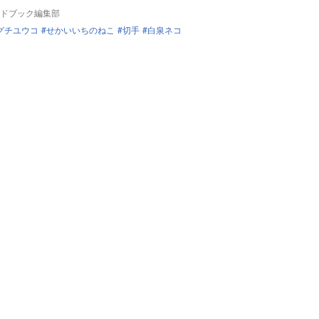
ドブック編集部
グチユウコ
せかいいちのねこ
切手
白泉ネコ