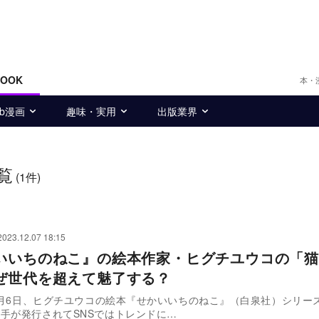
BOOK
本・
eb漫画
趣味・実用
出版業界
覧
(1件)
2023.12.07 18:15
いいちのねこ』の絵本作家・ヒグチユウコの「猫
ぜ世代を超えて魅了する？
12月6日、ヒグチユウコの絵本『せかいいちのねこ』（白泉社）シリー
手が発行されてSNSではトレンドに…