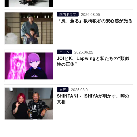
2026.08.05
国内ドラマ
『風、薫る』板橋駿谷の安心感が光る
2025.06.22
コラム
JOIとK、Lapwingと私たちの“類似
性の正体”
2025.08.01
文芸
SHINTANI × ISHIYAが明かす、噂の
真相