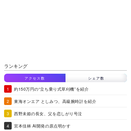
ランキング
アクセス数
シェア数
約150万円の“立ち乗り式草刈機”を紹介
東海オンエア としみつ、高級腕時計を紹介
西野未姫の長女、父を恋しがり号泣
宮本佳林 AI開発の原点明かす