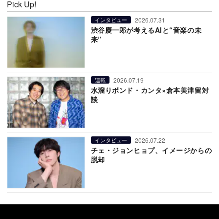
Pick Up!
2026.07.31
インタビュー
渋谷慶一郎が考えるAIと“音楽の未
来”
2026.07.19
連載
水溜りボンド・カンタ×倉本美津留対
談
2026.07.22
インタビュー
チェ・ジョンヒョプ、イメージからの
脱却