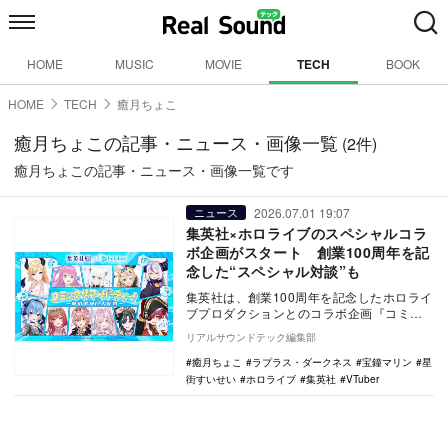
HOME
MUSIC
MOVIE
TECH
BOOK
HOME
TECH
癒月ちょこ
癒月ちょこの記事・ニュース・画像一覧
(2件)
癒月ちょこの記事・ニュース・画像一覧です
2026.07.01 19:07
ニュース
集英社×ホロライブのスペシャルコラ
ボ企画がスタート 創業100周年を記
念した“スペシャル対談”も
集英社は、創業100周年を記念したホロライ
ブプロダクションとのコラボ企画『コミッ
クサマーパーティ！〜夏のお祝い大作
リアルサウンドテック編集部
戦〜』を7月1…
癒月ちょこ
ラプラス・ダークネス
宝鐘マリン
星
街すいせい
ホロライブ
集英社
VTuber