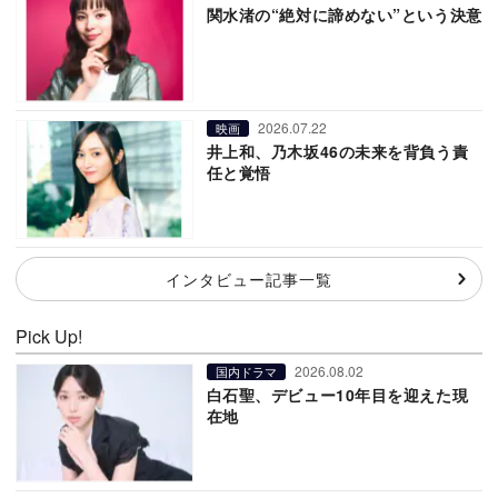
関水渚の“絶対に諦めない”という決意
2026.07.22
映画
井上和、乃木坂46の未来を背負う責
任と覚悟
インタビュー記事一覧
Pick Up!
2026.08.02
国内ドラマ
白石聖、デビュー10年目を迎えた現
在地