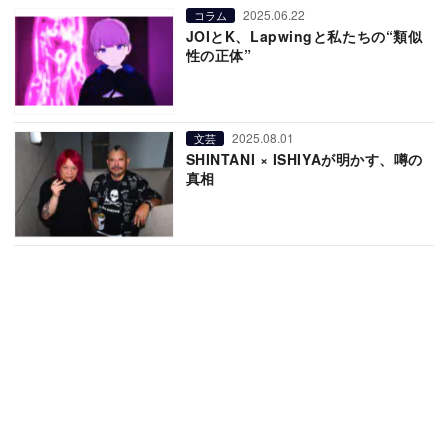
2025.06.22
コラム
JOIとK、Lapwingと私たちの“類似
性の正体”
2025.08.01
文芸
SHINTANI × ISHIYAが明かす、噂の
真相