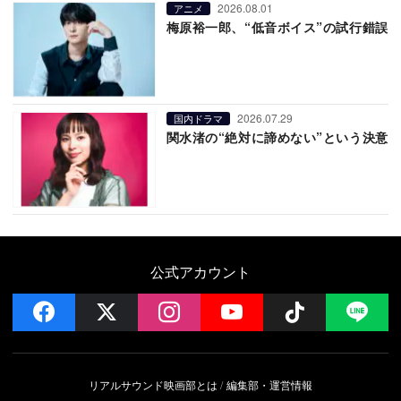
2026.08.01
アニメ
梅原裕一郎、“低音ボイス”の試行錯誤
2026.07.29
国内ドラマ
関水渚の“絶対に諦めない”という決意
公式アカウント
facebook
x
instagram
YouTube
Follow on 
LI
リアルサウンド映画部とは
編集部・運営情報