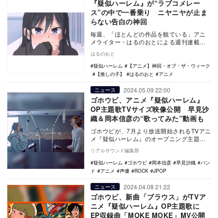
『疑似ハーレム』が“ラブコメレー
ス”の中で一番乗り ニヤニヤが止ま
らない告白の神回
毎週、「ほとんどの作品を観ている」アニ
メライター・はるのおとによる週刊連載
「【アニメ】神回・オブ・ザ・ウィー
はるのおと
ク」。8月12日から…
疑似ハーレム
【アニメ】神回・オブ・ザ・ウィーク
【推しの子】
はるのおと
アニメ
2024.05.09 22:00
ニュース
ゴホウビ、アニメ『疑似ハーレム』
OP主題歌TVサイズ映像公開 早見沙
織＆岡本信彦の“歌ってみた”動画も
ゴホウビが、7月より放送開始されるTVアニ
メ『疑似ハーレム』のオープニング主題歌
「ブラウス」のTVサイズ映像を公開した。
リアルサウンド編集部
ブラ…
疑似ハーレム
ゴホウビ
岡本信彦
早見沙織
バン
ド
アニメ
声優
ROCK
JPOP
2024.04.08 21:22
ニュース
ゴホウビ、新曲「ブラウス」がTVア
ニメ『疑似ハーレム』OP主題歌に
EP収録曲「MOKE MOKE」MV公開