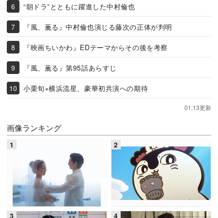
“朝ドラ”とともに躍進した中村倫也
『風、薫る』中村倫也演じる藤次の正体が判明
『映画ちいかわ』EDテーマからその後を考察
『風、薫る』第95話あらすじ
小栗旬×横浜流星、豪華初共演への期待
01:13更新
画像ランキング