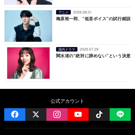
2026.08.01
アニメ
梅原裕一郎、“低音ボイス”の試行錯誤
2026.07.29
国内ドラマ
関水渚の“絶対に諦めない”という決意
公式アカウント
facebook
x
instagram
YouTube
Follow on 
LI