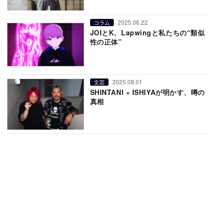
2025.06.22
コラム
JOIとK、Lapwingと私たちの“類似
性の正体”
2025.08.01
文芸
SHINTANI × ISHIYAが明かす、噂の
真相