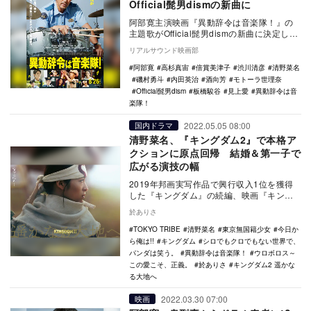
Official髭男dismの新曲に
阿部寛主演映画『異動辞令は音楽隊！』の
主題歌がOfficial髭男dismの新曲に決定し、
あわせて予告編とポスタービジュアルが
リアルサウンド映画部
公…
阿部寛
高杉真宙
倍賞美津子
渋川清彦
清野菜名
磯村勇斗
内田英治
酒向芳
モトーラ世理奈
Official髭男dism
板橋駿谷
見上愛
異動辞令は音
楽隊！
2022.05.05 08:00
国内ドラマ
清野菜名、『キングダム2』で本格ア
クションに原点回帰 結婚＆第一子で
広がる演技の幅
2019年邦画実写作品で興行収入1位を獲得
した『キングダム』の続編、映画『キング
ダム2 遥かなる大地へ』が7月に公開され
於ありさ
る。その…
TOKYO TRIBE
清野菜名
東京無国籍少女
今日か
ら俺は!!
キングダム
シロでもクロでもない世界で、
パンダは笑う。
異動辞令は音楽隊！
ウロボロス～
この愛こそ、正義。
於ありさ
キングダム2 遥かな
る大地へ
2022.03.30 07:00
映画