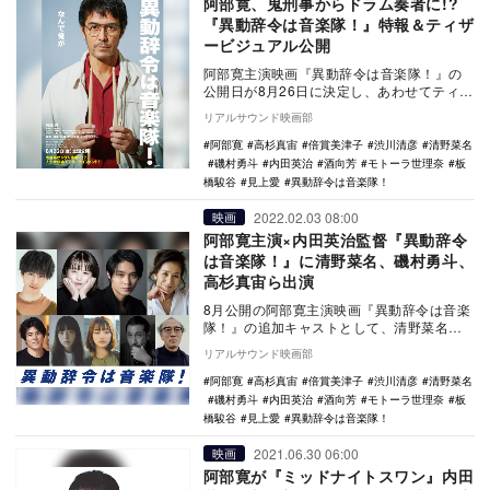
阿部寛、鬼刑事からドラム奏者に!?
『異動辞令は音楽隊！』特報＆ティザ
ービジュアル公開
阿部寛主演映画『異動辞令は音楽隊！』の
公開日が8月26日に決定し、あわせてティザ
ービジュアルと特報映像が公開された。
リアルサウンド映画部
本…
阿部寛
高杉真宙
倍賞美津子
渋川清彦
清野菜名
磯村勇斗
内田英治
酒向芳
モトーラ世理奈
板
橋駿谷
見上愛
異動辞令は音楽隊！
2022.02.03 08:00
映画
阿部寛主演×内田英治監督『異動辞令
は音楽隊！』に清野菜名、磯村勇斗、
高杉真宙ら出演
8月公開の阿部寛主演映画『異動辞令は音楽
隊！』の追加キャストとして、清野菜名、
磯村勇斗、高杉真宙、板橋駿谷、モトーラ
リアルサウンド映画部
世理奈、見上…
阿部寛
高杉真宙
倍賞美津子
渋川清彦
清野菜名
磯村勇斗
内田英治
酒向芳
モトーラ世理奈
板
橋駿谷
見上愛
異動辞令は音楽隊！
2021.06.30 06:00
映画
阿部寛が『ミッドナイトスワン』内田