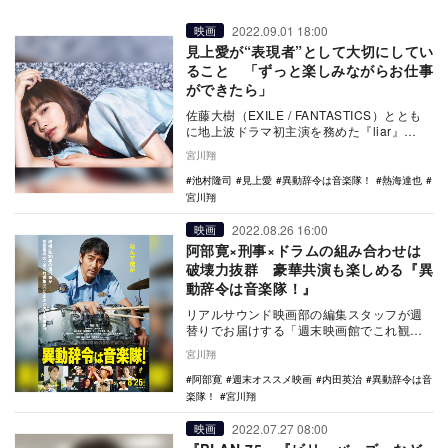
2022.09.01 18:00
映画
見上愛が“表現者”として大切にしてい
ること 「ずっと楽しみながらお仕事
ができたら」
佐藤大樹（EXILE / FANTASTICS）ととも
に地上波ドラマ初主演を務めた『liar』
（MBS／TBS）をはじめ、映画『…
宮川翔
池村隆司
見上愛
異動辞令は音楽隊！
熱海達也
宮川翔
2022.08.26 16:00
映画
阿部寛×刑事×ドラムの組み合わせは
破壊力抜群 豪華共演も楽しめる『異
動辞令は音楽隊！』
リアルサウンド映画部の編集スタッフが週
替りでお届けする「週末映画館でこれ観よ
う！」。毎週末にオススメ映画・特集上映
宮川翔
をご紹介。今週…
阿部寛
週末オススメ映画
内田英治
異動辞令は音
楽隊！
宮川翔
2022.07.27 08:00
映画