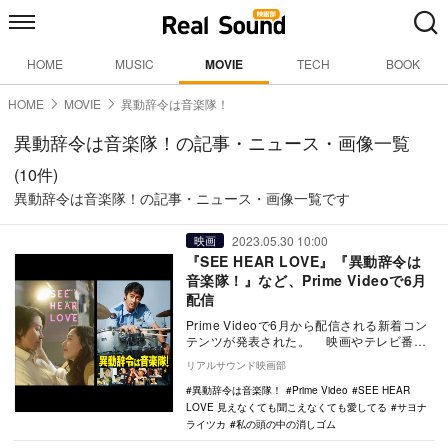
HOME
MUSIC
MOVIE
TECH
BOOK
HOME
MOVIE
異動辞令は音楽隊！
異動辞令は音楽隊！の記事・ニュース・画像一覧
(10件)
異動辞令は音楽隊！の記事・ニュース・画像一覧です
2023.05.30 10:00
映画
『SEE HEAR LOVE』『異動辞令は
音楽隊！』など、Prime Videoで6月
配信
Prime Videoで6月から配信される新着コン
テンツが発表された。 映画やテレビ番組
が見放題のPrime VideoのS…
リアルサウンド映画部
異動辞令は音楽隊！
Prime Video
SEE HEAR
LOVE 見えなくても聞こえなくても愛してる
サヨナ
ライツカ
私の頭の中の消しゴム