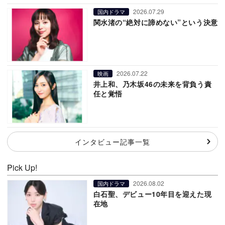
2026.07.29
国内ドラマ
関水渚の“絶対に諦めない”という決意
2026.07.22
映画
井上和、乃木坂46の未来を背負う責
任と覚悟
インタビュー記事一覧
Pick Up!
2026.08.02
国内ドラマ
白石聖、デビュー10年目を迎えた現
在地