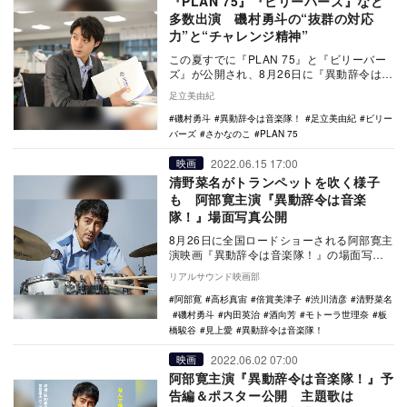
『PLAN 75』『ビリーバーズ』など
多数出演 磯村勇斗の“抜群の対応
力”と“チャレンジ精神”
この夏すでに『PLAN 75』と『ビリーバー
ズ』が公開され、8月26日に『異動辞令は音
楽隊！』、9月1日に『さかなのこ』と、出
足立美由紀
演…
磯村勇斗
異動辞令は音楽隊！
足立美由紀
ビリー
バーズ
さかなのこ
PLAN 75
2022.06.15 17:00
映画
清野菜名がトランペットを吹く様子
も 阿部寛主演『異動辞令は音楽
隊！』場面写真公開
8月26日に全国ロードショーされる阿部寛主
演映画『異動辞令は音楽隊！』の場面写真
が公開された。 本作は、『ミッドナイト
リアルサウンド映画部
スワン…
阿部寛
高杉真宙
倍賞美津子
渋川清彦
清野菜名
磯村勇斗
内田英治
酒向芳
モトーラ世理奈
板
橋駿谷
見上愛
異動辞令は音楽隊！
2022.06.02 07:00
映画
阿部寛主演『異動辞令は音楽隊！』予
告編＆ポスター公開 主題歌は